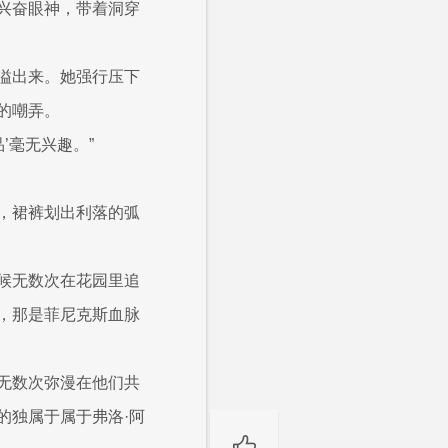
兴奋眼神，带着洞穿
溢出来。她强行压下
的嘲弄。
’毫无兴趣。”
，裙裤划出利落的弧
候无数次在花园里追
，那是菲尼克斯血脉
无数次弥漫在他们共
的独属于属于弗洛·阿