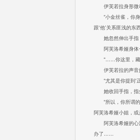
伊芙若拉身形微
“小金丝雀，你
跟‘他’关系匪浅的
她忽然伸出手指
阿芙洛希娅身体
“……你这里，
伊芙若拉的声音
“尤其是你提到
她收回手指，指
“所以，你所谓
阿芙洛希娅小姐，或
阿芙洛希娅的心
办了……