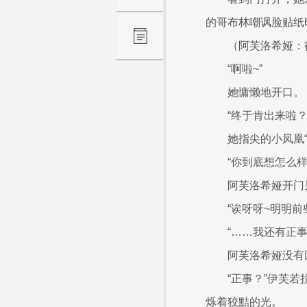
的哥布林嘲讽脸贴纸
（阿芙洛希娅：
“啊啦~”
她慵懒地开口。
“终于肯出来啦
她指尖的小凤凰
“你到底想怎么
阿芙洛希娅开门
“诶呀呀~明明
“……我还有正
阿芙洛希娅没有
“正事？”伊芙
烁着狡黠的光。