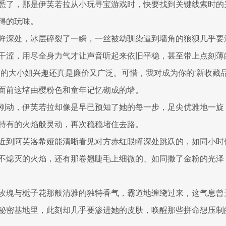
悉了，那是伊芙若拉从小玩寻宝游戏时，快要找到关键线索时的
得的玩味。
眸深处，冰层碎裂了一瞬，一丝被幼驯染逼到墙角的狼狈几乎要
干涩，用尽全身力气才让声音听起来依旧平稳，甚至带上点刻薄
家的大小姐兴趣还真是廉价又广泛。可惜，我对成为你的‘新收藏品
面前这堵由樱粉色和童年记忆砌成的墙。
刚动，伊芙若拉却像是早已预知了她的每一步，足尖优雅地一旋
特有的火焰般灵动，再次稳稳堵住去路。
近到阿芙洛希娅能清晰看见对方赤红眼瞳深处跳跃的，如同小时
不熄灭的火焰，还有那卷翘睫毛上细微的、如同撒了金粉的光泽
玫瑰与栀子花那般清雅的独特香气，霸道地缠绕过来，这气息曾
秘密基地里，此刻却几乎要渗进她的皮肤，唤醒那些拼命想压制