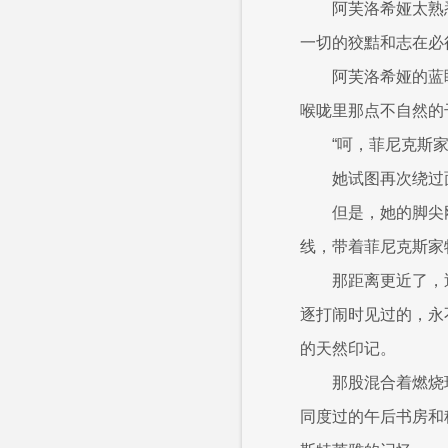
阿芙洛希娅太熟
一切的狡黠和志在必
阿芙洛希娅的蓝
喉咙里那点不自然的
“呵，菲尼克斯
她试图再次绕过
但是，她的脚尖
线，带着菲尼克斯家
那距离更近了，
逐打闹时见过的，永
的天然印记。
那股混合着燃烧
同度过的午后书房和