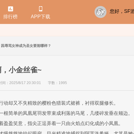


您好，S
排行榜
APP下载
因辱骂女神成为圣女要闹哪样？
啊，小金丝雀~
：2025/8/17 20:30:01
字数：1995
行动却又不失精致的樱粉色猎装式裙裤，衬得双腿修长。
一根简单的凤凰尾羽发带束成利落的马尾，几缕碎发垂在颊边。
着盈盈笑意，指尖正逗弄着一只由火焰点幻化成的小凤凰。
才慢悠悠地抬起眼帘，目光精准地捕捉到阿芙洛希娅，尤其是她