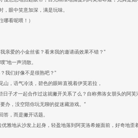
时，眼中笑意加深，满是玩味。
往哪看呢喂！）
？我亲爱的小金丝雀？看来我的邀请函效果不错？”
“噗”地一声消散。
样？我们好像不是很熟吧？”
见山，语气冷淡，碧色的眼眸直视着伊芙若拉，
前些日子才一起合作过这就撇开关系了么？自称弗洛女朋头的阿芙洛
事要办，没空陪你玩无聊的捉迷藏游戏。”
回答，而是撇开话题。
若拉优雅地从沙发上起身，轻盈地落到阿芙洛希娅面前，好奇地歪