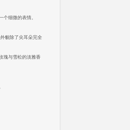
一个细微的表情。
他外貌除了尖耳朵完全
玫瑰与雪松的淡雅香
。