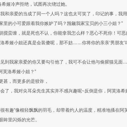
芙洛希娅冷声拒绝，试图再次绕过她。
把我和亲爱的当成了同一个人吗？这也太可笑了，印记的事，我
家里的小可爱跟着我你嫉妒了吗？觊觎我家宝贝的小三小姐？”
胡搅蛮缠，就是死也不认，你能拿我怎么样？恶心不死你！可恶
芙洛希娅小姐还真是会装傻呢，那不妨……你将你的亲亲‘男朋友’
你见到我家亲爱的你又要勾引他了，我可不会让他与偷腥猫见面…
阿芙洛希娅小姐？”
更甚，而更多的是狡诈，
误会了，我对尖耳朵先生其实并不感兴趣呢~反倒是你，阿芙洛希
你很有趣”像根轻飘飘的羽毛，却带着灼人的温度，精准地搔在阿
眼眸里闪烁的光芒。