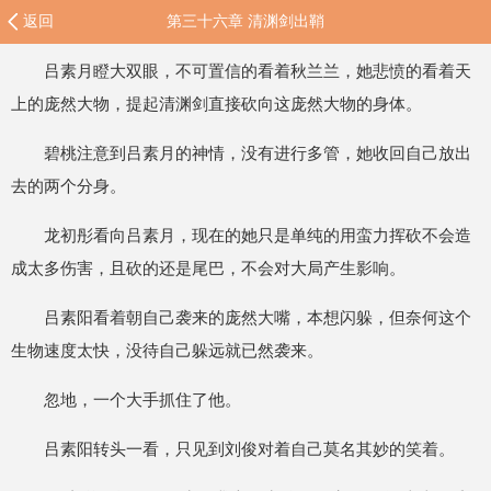
返回
第三十六章 清渊剑出鞘
吕素月瞪大双眼，不可置信的看着秋兰兰，她悲愤的看着天
上的庞然大物，提起清渊剑直接砍向这庞然大物的身体。
碧桃注意到吕素月的神情，没有进行多管，她收回自己放出
去的两个分身。
龙初彤看向吕素月，现在的她只是单纯的用蛮力挥砍不会造
成太多伤害，且砍的还是尾巴，不会对大局产生影响。
吕素阳看着朝自己袭来的庞然大嘴，本想闪躲，但奈何这个
生物速度太快，没待自己躲远就已然袭来。
忽地，一个大手抓住了他。
吕素阳转头一看，只见到刘俊对着自己莫名其妙的笑着。