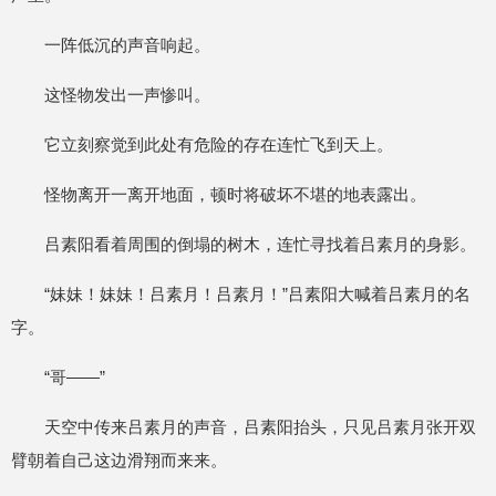
一阵低沉的声音响起。
这怪物发出一声惨叫。
它立刻察觉到此处有危险的存在连忙飞到天上。
怪物离开一离开地面，顿时将破坏不堪的地表露出。
吕素阳看着周围的倒塌的树木，连忙寻找着吕素月的身影。
“妹妹！妹妹！吕素月！吕素月！”吕素阳大喊着吕素月的名
字。
“哥——”
天空中传来吕素月的声音，吕素阳抬头，只见吕素月张开双
臂朝着自己这边滑翔而来来。