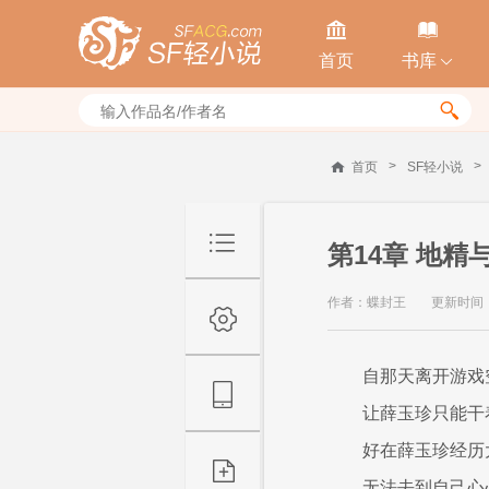


首页
书库


>
>
首页
SF轻小说
第14章 地精
作者：蝶封王
更新时间：20
自那天离开游戏
让薛玉珍只能干
好在薛玉珍经历
无法去到自己心