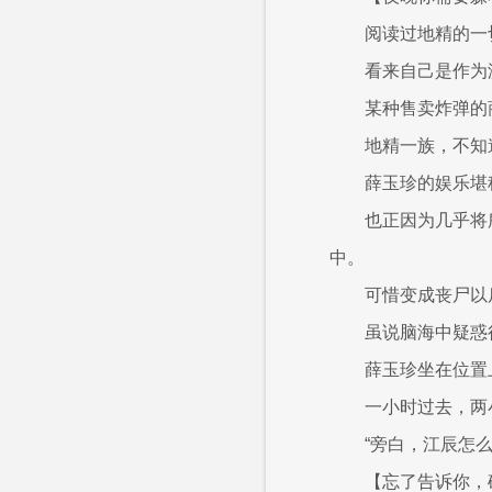
阅读过地精的一
看来自己是作为
某种售卖炸弹的
地精一族，不知
薛玉珍的娱乐堪
也正因为几乎将
中。
可惜变成丧尸以
虽说脑海中疑惑
薛玉珍坐在位置
一小时过去，两
“旁白，江辰怎
【忘了告诉你，