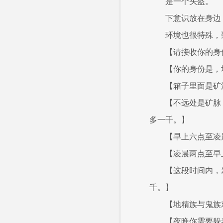
是一个头盔。
下意识放在身边
环境也很特殊，
【请接收你的身
【你的身份是，
【箱子里面是矿
【不远处是矿脉
多一千。】
【早上六点至凌
【凌晨两点至早
【这段时间内，
千。】
【地精族与鬼族
【夜晚你需要躲