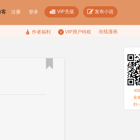


VIP充值
发布小说
F游客
注册
登录
在线漫画

作者福利
VIP用户特权

iO
安卓
扫