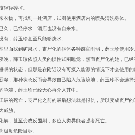
孩轻轻碎掉。
来衣物，再找到一处酒店，试图使用酒店内的喷头清洗身体。
已久，已经停水，酒店也没有自来水。
没有，薛玉珍甚至只能够烧水。
室里面找到矿泉水，丧尸化的躯体各种感官削弱，薛玉珍使用冷
夜晚，薛玉珍依照人类的惯性试图睡觉，然而丧尸化的她，已经
睡眠的状态，但那是在附近没有可摄入能源的情况下才会使用的
吞噬，那种状态反而会导致自己陷入危险境地，薛玉珍不会选择
的争端，薛玉珍已经无心再介入其中。
江辰的死亡，丧尸化之前的最后想法就是报仇，所以变成丧尸的
大威胁。
化解，甚至变成反围剿，多位人类异能者强者死亡。
为极度危险目标。