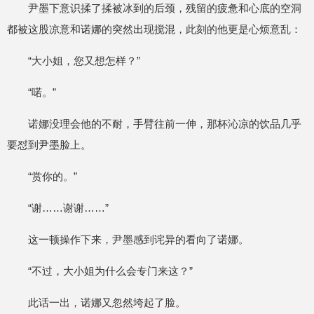
尹墨下意识揉了揉被冰到的后颈，残留的疲惫和心底的空洞
都被这股凉意和诺娜的突然出现搅混，此刻的他更是心烦意乱：
“大小姐，您又想怎样？”
“喏。”
诺娜没理会他的不耐，手臂往前一伸，那杯沁凉的饮品几乎
要怼到尹墨脸上。
“赏你的。”
“谢……谢谢……”
这一顿操作下来，尹墨感到诧异的看向了诺娜。
“不过，大小姐为什么会专门来这？”
此话一出，诺娜又忽然垮起了脸。