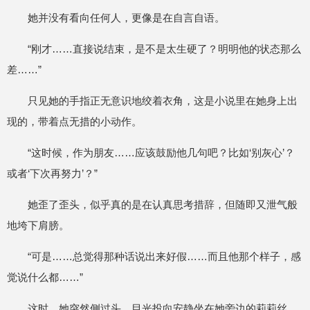
她并没有看向任何人，更像是在自言自语。
“刚才……直接说结束，是不是太生硬了？明明他的状态那么
差……”
只见她的手指正无意识地绞着衣角，这是小说里在她身上出
现的，带着点无措的小动作。
“这时候，作为朋友……应该鼓励他几句吧？比如‘别灰心’？
或者‘下次再努力’？”
她歪了歪头，似乎真的是在认真思考措辞，但随即又泄气般
地垮下肩膀。
“可是……总觉得那种话说出来好假……而且他那个样子，感
觉说什么都……”
这时，她突然侧过头，目光投向安静坐在她旁边的莉莉丝，