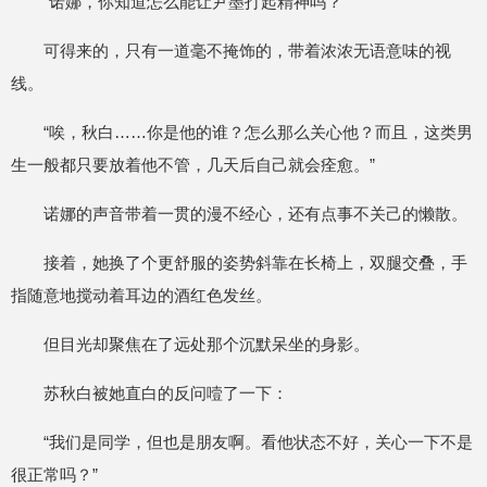
“诺娜，你知道怎么能让尹墨打起精神吗？”
可得来的，只有一道毫不掩饰的，带着浓浓无语意味的视
线。
“唉，秋白……你是他的谁？怎么那么关心他？而且，这类男
生一般都只要放着他不管，几天后自己就会痊愈。”
诺娜的声音带着一贯的漫不经心，还有点事不关己的懒散。
接着，她换了个更舒服的姿势斜靠在长椅上，双腿交叠，手
指随意地搅动着耳边的酒红色发丝。
但目光却聚焦在了远处那个沉默呆坐的身影。
苏秋白被她直白的反问噎了一下：
“我们是同学，但也是朋友啊。看他状态不好，关心一下不是
很正常吗？”