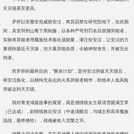
天灾级甚至更高。
罗烬以安雅安危威胁安洁，将其囚禁在研究院地下，在此期
间，其党羽刑山麾下黑制服，以各种严苛刑罚名目抓捕异能者，
实验将异能者用魔族技术炼化成能量，灌注给安洁，让安洁的力
量很快接近天灾级，但大量异能杂质，令她神智丧失，并被完全
拘束。
而罗烬的最终目的，“聚炎计划”，是待安洁突破天灾级后，
将安洁炼化，以精纯无杂志的火系异能者精华，助他本人低风险
突破达到天灾级。
我对青龙域篇故事的展望，就是感情线女主慕清雪圆满艾草
（已达成），剧情线救出安洁（中途清醒后，与城主和高等魔族
混战，最终牺牲），残魂被收入涅槃之羽。
涅槃之羽这东西，其实是神魔入侵中战死的朱雀神姬炎曦给