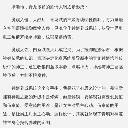
渐渐地，青龙域篇的剧情大纲逐步形成：
魔族入侵，大战后，青龙域的神姬青璃牺牲自我，将力量融
入空间屏障抵御魔物入侵，灵魂化作神姬养成系统，从异世界引
渡主角前来继承神躯，也就是慕清雪。
魔族太强，四圣域毁灭几成定局。为了抵御魔族帝君，根据
神姬传承的知识，青璃决定化身系统引导新生的青龙神姬培养传
说中的神主，通过收集四圣域本源，点燃神火，神姬与神主登临
神位后，方能不惧魔神。
神姬养成系统这个金手指，我是花了心思来设计的，慕清雪
拥有神姬之躯的升级不是修炼，而是解锁，要解锁就需要爱意值
和侍奉值。爱意值的用途，是让女主对男主心动。侍奉值的用
途，是让男主对女主心动。这样设计，其实就体现了青璃对神姬
神主身心契合养成的企划。