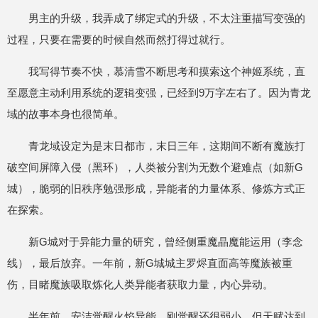
男主的升级，我弄成了绑定式的升级，不太注重描写变强的
过程，只要在需要的时候自然而然打得过就行。
我写得节奏不快，慕清雪不断思考和摸索这个神姬系统，直
至愿意主动利用系统的逻辑变强，已经到9万字左右了。因为青龙
域的故事本身也很简单。
青龙域设定为是末日都市，末日三年，这期间不断有魔族打
破空间屏障入侵（黑环），人类被分割为无数个避难点（如新G
城），脆弱的旧秩序勉强形成，异能者的力量体系、修炼方式正
在探索。
新G城对于异能力量的研究，曾经侧重魔晶魔能运用（李念
线），最后放弃。一年前，新G城城主罗烬直面高等魔族被重
伤，目睹魔族吸取炼化人类异能者获取力量，内心异动。
半年前，安洁觉醒火焰异能，刚觉醒还很弱小，但天赋达到