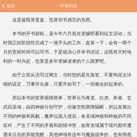
返回
作者的话
这是篇既算复盘，也算切书感言的东西。
本书的开书契机，是今年六月底在变嫁吧看到征文活动，当
时我正好阶段性完成了一项手头的工作，盘算一下，会有一两个
月的宽裕时间可以写书，于是就决心开本书试试，这既有天时地
利的一时兴起，也算是多年变嫁读者的个人圆梦吧。
由于之前从没写过网文，当时想的是先落笔，不要拘泥太详
细的设定，万事开头难，只要开始写了，一切都会好起来的。
所以本书的世界观很简单，世界分为青龙、白虎、朱雀、玄
武四圣域，由四神姬分别守护，但被空间屏障隔断，所以发展出
不同的种族和风貌，魔界位面入侵后，各圣域神姬和种族的不同
应对，产生了不同的矛盾和剧情冲突，如青龙域属于现代都市遭
遇末日后的异能觉醒，其他神域有连年与魔族战争的，也有彻底