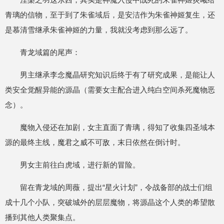
青璃的信物，至于到了朱雀域后，是安洁作为朱雀神姬复生，还
是慕清雪继承朱雀神姬的力量，我就没考虑到那么远了。
青龙域篇的尾声：
男主继承李念魔晶研究知识后终于有了研究成果，是能让人
类安全觉醒异能的源晶（需要女主配合进入纯白空间杀死魔物恶
念）。
魔物入侵还在加剧，女主直面了青璃，得知了收集四圣域本
源的最终主线，魔君之威不可敌，末日依然在倒计时。
男女主前往白虎域，进行新的冒险。
留在青龙域的周薇，提出“星火计划”，令战备部的战士们组
成十几个小队，突破城外的层层魔物，将源晶这个人类的希望散
播到其他人类聚集点。