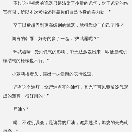
“不过这些初级的诡器只是沾染了少量的诡气，对于诡异的伤
害有限，所以本次考核还得靠你们自己本身的实力硬。”
“至于以后想弄到更高级别的武器，就得靠你们自己了哦~”
闻言的韩雨，好奇的多了一嘴：“热武器呢？”
“热武器嘛...受到诡气的影响，都无法激发出来，即便是纯机
械结构的枪械也不行。”
小萝莉摇着头，露出一抹遗憾的表情说道。
“还有这个油灯，烧尸油点亮的油灯，其光芒可以驱散诡气形
成的迷雾，很好用的！”
“尸油？”
“嗯，不过别误会，是诡异的尸油，诡异越强，燃烧的亮光就
越亮。”