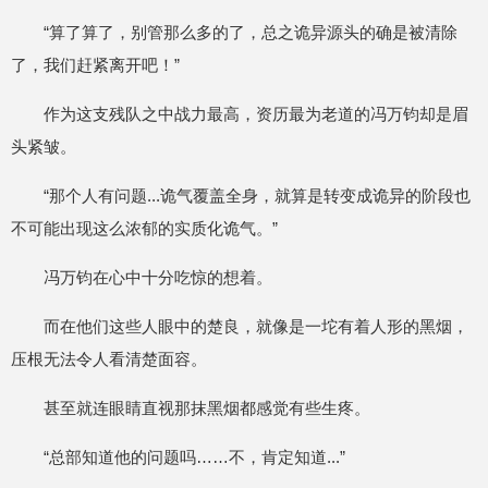
“算了算了，别管那么多的了，总之诡异源头的确是被清除
了，我们赶紧离开吧！”
作为这支残队之中战力最高，资历最为老道的冯万钧却是眉
头紧皱。
“那个人有问题...诡气覆盖全身，就算是转变成诡异的阶段也
不可能出现这么浓郁的实质化诡气。”
冯万钧在心中十分吃惊的想着。
而在他们这些人眼中的楚良，就像是一坨有着人形的黑烟，
压根无法令人看清楚面容。
甚至就连眼睛直视那抹黑烟都感觉有些生疼。
“总部知道他的问题吗……不，肯定知道...”