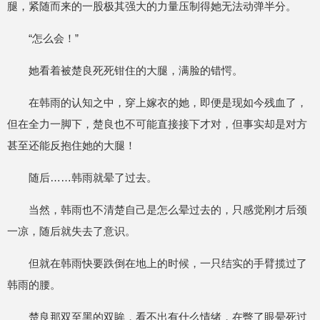
腿，紧随而来的一股极其强大的力量压制得她无法动弹半分。
“怎么会！”
她看着被楚良死死钳住的大腿，满脸的错愕。
在韩雨的认知之中，穿上嫁衣的她，即便是现如今残血了，
但在全力一脚下，楚良也不可能直接接下才对，但事实却是对方
甚至还能反抱住她的大腿！
随后……韩雨就晕了过去。
当然，韩雨也不清楚自己是怎么晕过去的，只感觉刚才后颈
一凉，随后就失去了意识。
但就在韩雨快要跌倒在地上的时候，一只结实的手臂揽过了
韩雨的腰。
楚良那双至黑的双眸，看不出有什么情绪，在瞥了眼晕死过