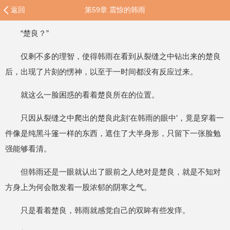
返回
第59章 震惊的韩雨
“楚良？”
仅剩不多的理智，使得韩雨在看到从裂缝之中钻出来的楚良
后，出现了片刻的愣神，以至于一时间都没有反应过来。
就这么一脸困惑的看着楚良所在的位置。
只因从裂缝之中爬出的楚良此刻‘在韩雨的眼中’，竟是穿着一
件像是纯黑斗篷一样的东西，遮住了大半身形，只留下一张脸勉
强能够看清。
但韩雨还是一眼就认出了眼前之人绝对是楚良，就是不知对
方身上为何会散发着一股浓郁的阴寒之气。
只是看着楚良，韩雨就感觉自己的双眸有些发痒。