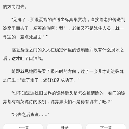
的方向跑去。
“见鬼了，那混蛋给的传送坐标真集贸坑，直接给老娘传送到
诡窝里面去了，精英诡侍啊！我艹，老娘又不是战斗人员，就一
寻宝的，差点死里面！”
临近裂缝之门的女人在确定怀里的玻璃瓶并没有什么损坏之
后，这才吐了口浊气。
随即就见她回头看了眼来时的方向，过了一会儿才走进裂缝
之门里：“走了走了，还好任务成功了。”
“也不知道这处旧世界的诡异源头是怎么被清除的，看门的诡
异都有精英诡侍的级别，诡异源头怕不是得有诡主了吧？”
“出去之后查查……”
上一章
目录
下一章