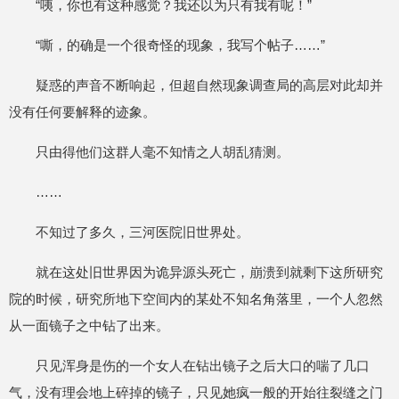
“咦，你也有这种感觉？我还以为只有我有呢！”
“嘶，的确是一个很奇怪的现象，我写个帖子……”
疑惑的声音不断响起，但超自然现象调查局的高层对此却并
没有任何要解释的迹象。
只由得他们这群人毫不知情之人胡乱猜测。
……
不知过了多久，三河医院旧世界处。
就在这处旧世界因为诡异源头死亡，崩溃到就剩下这所研究
院的时候，研究所地下空间内的某处不知名角落里，一个人忽然
从一面镜子之中钻了出来。
只见浑身是伤的一个女人在钻出镜子之后大口的喘了几口
气，没有理会地上碎掉的镜子，只见她疯一般的开始往裂缝之门