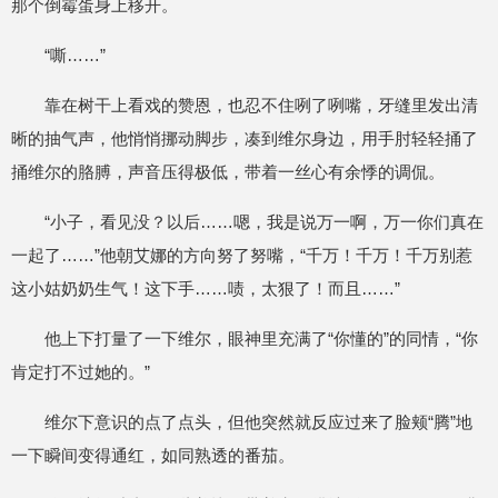
那个倒霉蛋身上移开。
“嘶……”
靠在树干上看戏的赞恩，也忍不住咧了咧嘴，牙缝里发出清
晰的抽气声，他悄悄挪动脚步，凑到维尔身边，用手肘轻轻捅了
捅维尔的胳膊，声音压得极低，带着一丝心有余悸的调侃。
“小子，看见没？以后……嗯，我是说万一啊，万一你们真在
一起了……”他朝艾娜的方向努了努嘴，“千万！千万！千万别惹
这小姑奶奶生气！这下手……啧，太狠了！而且……”
他上下打量了一下维尔，眼神里充满了“你懂的”的同情，“你
肯定打不过她的。”
维尔下意识的点了点头，但他突然就反应过来了脸颊“腾”地
一下瞬间变得通红，如同熟透的番茄。