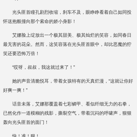
光头匪首瞳孔剧烈收缩，刹车不及，眼睁睁看着自己如同投
怀送抱般撞向那个索命的娇小身影！
艾娜脸上绽放出一个极其甜美、极其灿烂的笑容，如同春日
最无害的花朵。然而，这笑容落在光头匪首眼中，却比恶魔的狞
笑还要恐怖万倍！
“哎呀，叔叔，我这就过来了！”
她的声音清脆悦耳，带着女孩特有的天真烂漫，“这就让你好
好爽一爽！”
话音未落，艾娜那覆盖着七彩鳞甲、看似纤细无力的右拳，
已然化作一道模糊的残影，撕裂空气，带着沉闷的呼啸声，狠狠
轰向光头匪首的面门！
快！准！狠！