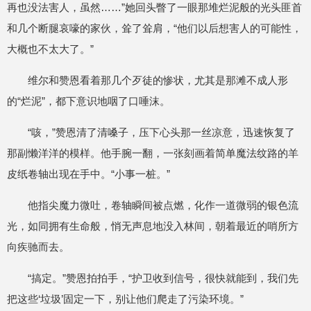
再也没法害人，虽然……”她回头瞥了一眼那堆烂泥般的光头匪首
和几个断腿哀嚎的家伙，耸了耸肩，“他们以后想害人的可能性，
大概也不太大了。”
维尔和赞恩看着那几个歹徒的惨状，尤其是那滩不成人形
的“烂泥”，都下意识地咽了口唾沫。
“咳，”赞恩清了清嗓子，压下心头那一丝凉意，迅速恢复了
那副懒洋洋的模样。他手腕一翻，一张刻画着简单魔法纹路的羊
皮纸卷轴出现在手中。“小事一桩。”
他指尖魔力微吐，卷轴瞬间被点燃，化作一道微弱的银色流
光，如同拥有生命般，悄无声息地没入林间，朝着最近的哨所方
向疾驰而去。
“搞定。”赞恩拍拍手，“护卫收到信号，很快就能到，我们先
把这些‘垃圾’固定一下，别让他们爬走了污染环境。”