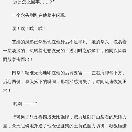
“这是怎么回事……？”
一个念头刚刚在他脑中闪现。
噗！噗！噗！噗！
艾娜的身影已然出现在他身后不足半尺！她的拳头，包裹着
一层淡淡的、流转着七彩微光的半透明时之砂鳞甲，如同疾风骤
雨般轰击而出！
四拳！精准无比地印在他的后背要害——左右肩胛骨下方、
后心两侧，拳头落下的瞬间，那粘滞感消失了，时间流速恢复正
常！
“呃啊——！”
持弩男子只觉得四股无比强悍，威力足以开山裂石的恐怖力
量，毫无阻碍地穿透了他仓促凝聚的土黄色魔力防御，狠狠砸进