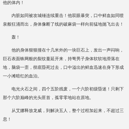
他的体内！
内脏如同被攻城锤连续重击！他双眼暴突，口中鲜血如同喷
泉般狂涌而出，身体像断了线的破麻袋一样向前猛地抛飞出去！
轰！
他的身体狠狠撞在十几米外的一块巨石上，发出一声闷响，
巨石表面蛛网般的裂纹蔓延开来，持弩男子身体软软地滑落在
地，脑袋一歪，彻底昏死过去，口中溢出的鲜血迅速在身下形成
一小滩暗红的血泊。
电光火石之间，四个五阶残废，一个六阶初级昏迷！只剩下
那个六阶巅峰的光头匪首，孤零零地站在原地。
从艾娜释放龙威，到解决五人，整个过程加起来，不超过三
息！