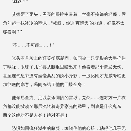
“就这？”
艾娜歪了歪头，黑亮的眼眸中带着一丝毫不掩饰的轻蔑，唇
角勾起一抹冰冷的嘲讽，“叔叔，你这‘爽翻天’的力道，好像不太
够看啊？”
“不……不可能……！”
光头匪首脸上的狂笑彻底凝固，如同被一只无形的大手掐住
了喉咙，眼珠子几乎要从眼眶里瞪出来！他看着那个毫发无伤、
甚至连气息都没有丝毫紊乱的娇小身影，一股比刚才龙威降临更
加彻底的寒意，瞬间冻结了他的四肢全身！
他倾尽全力、足以轰杀同阶的雷球，竟然……连对方一片衣
角都没能掀动？那层流转着奇异彩光的鳞甲，到底是什么鬼东
西？这绝对不是人类！绝对不是！
恐惧如同疯狂滋生的藤蔓，缠绕住他的心脏，勒得他几乎无