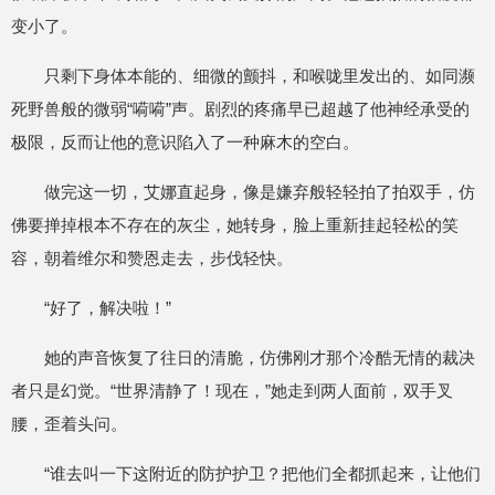
变小了。
只剩下身体本能的、细微的颤抖，和喉咙里发出的、如同濒
死野兽般的微弱“嗬嗬”声。剧烈的疼痛早已超越了他神经承受的
极限，反而让他的意识陷入了一种麻木的空白。
做完这一切，艾娜直起身，像是嫌弃般轻轻拍了拍双手，仿
佛要掸掉根本不存在的灰尘，她转身，脸上重新挂起轻松的笑
容，朝着维尔和赞恩走去，步伐轻快。
“好了，解决啦！”
她的声音恢复了往日的清脆，仿佛刚才那个冷酷无情的裁决
者只是幻觉。“世界清静了！现在，”她走到两人面前，双手叉
腰，歪着头问。
“谁去叫一下这附近的防护护卫？把他们全都抓起来，让他们