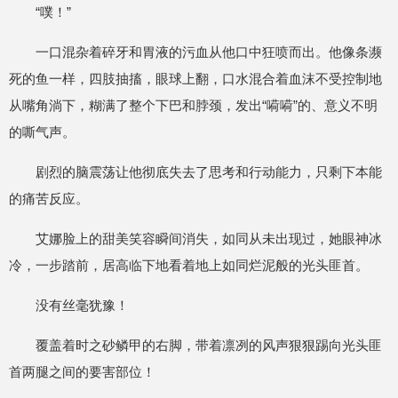
“噗！”
一口混杂着碎牙和胃液的污血从他口中狂喷而出。他像条濒
死的鱼一样，四肢抽搐，眼球上翻，口水混合着血沫不受控制地
从嘴角淌下，糊满了整个下巴和脖颈，发出“嗬嗬”的、意义不明
的嘶气声。
剧烈的脑震荡让他彻底失去了思考和行动能力，只剩下本能
的痛苦反应。
艾娜脸上的甜美笑容瞬间消失，如同从未出现过，她眼神冰
冷，一步踏前，居高临下地看着地上如同烂泥般的光头匪首。
没有丝毫犹豫！
覆盖着时之砂鳞甲的右脚，带着凛冽的风声狠狠踢向光头匪
首两腿之间的要害部位！