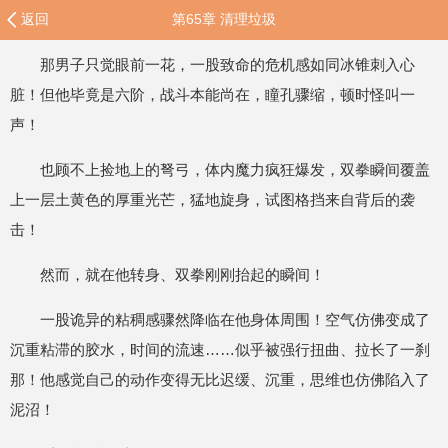
返回
第65章 清理垃圾
那男子只觉眼前一花，一股致命的危机感如同冰锥刺入心
脏！但他毕竟是六阶，战斗本能尚在，瞳孔骤缩，顿时怪叫一
声！
也顾不上捡地上的弩弓，体内魔力疯狂爆发，双拳瞬间覆盖
上一层土黄色的厚重光芒，猛地旋身，试图格挡来自背后的袭
击！
然而，就在他转身、双拳刚刚抬起的瞬间！
一股诡异的粘稠感骤然降临在他身体周围！空气仿佛变成了
沉重粘滞的胶水，时间的流速……似乎被强行扭曲、拉长了一刹
那！他感觉自己的动作变得无比迟缓、沉重，思维也仿佛陷入了
泥沼！