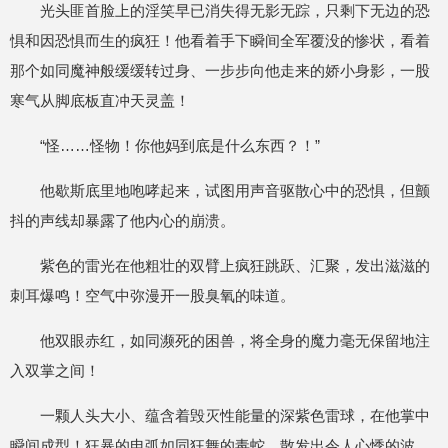
光头匪首脸上的淫笑早已消失得无影无踪，只剩下无边的恐
惧和因恐惧而生的疯狂！他看着手下瞬间全军覆没的惨状，看着
那个如同魔神般缓缓转过身、一步步向他走来的娇小身影，一股
寒气从脚底板直冲天灵盖！
“怪……怪物！你他妈到底是什么东西？！”
他歇斯底里地咆哮起来，试图用声音驱散心中的恐惧，但颤
抖的声线却暴露了他内心的崩溃。
紫色的雷光在他粗壮的双臂上疯狂跳跃、汇聚，发出滋滋的
刺耳爆鸣！空气中弥漫开一股臭氧的味道。
他双眼赤红，如同濒死的困兽，将全身的魔力毫无保留地注
入双掌之间！
一颗人头大小、蕴含着毁灭性能量的深紫色雷球，在他掌中
瞬间成型！狂暴的电弧如同狂舞的毒蛇，散发出令人心悸的波