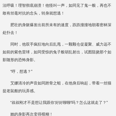
法呼吸！理智彻底崩溃！他怪叫一声，如同见了鬼一般，再也不
敢有丝毫对抗的念头，转身就想逃！
肥壮的身躯爆发出前所未有的速度，跌跌撞撞地朝着密林深
处扑去！
同时，他双手疯狂地向后乱甩，一颗颗仓促凝聚、威力远不
如前的紫色雷球，如同受惊的兔子般胡乱射出，试图阻挠那个如
影随形的恐怖身影。
“哼，想逃？”
艾娜清冷的声音如同跗骨之蛆，在他身后响起，带着一丝猫
捉老鼠般的玩弄感。
“叔叔刚才不是想让我跟你‘好好聊聊’吗？怎么这就走了？”
她的身影再次变得模糊！