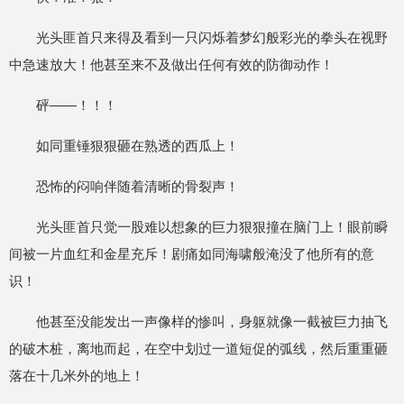
光头匪首只来得及看到一只闪烁着梦幻般彩光的拳头在视野
中急速放大！他甚至来不及做出任何有效的防御动作！
砰——！！！
如同重锤狠狠砸在熟透的西瓜上！
恐怖的闷响伴随着清晰的骨裂声！
光头匪首只觉一股难以想象的巨力狠狠撞在脑门上！眼前瞬
间被一片血红和金星充斥！剧痛如同海啸般淹没了他所有的意
识！
他甚至没能发出一声像样的惨叫，身躯就像一截被巨力抽飞
的破木桩，离地而起，在空中划过一道短促的弧线，然后重重砸
落在十几米外的地上！