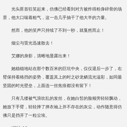
光头匪首狂笑起来，仿佛已经看到对方被炸得粉身碎骨的场
景，他大口喘着粗气，这一击几乎抽干了他大半的力量。
然而，他的笑声只持续了不到一秒，就戛然而止！
烟尘与雷光迅速散去！
艾娜的身影，清晰地显露出来！
她稳稳地站在那个数百米的巨坑中央，仅仅退后一步了，右
臂保持着格挡的姿势，覆盖其上的时之砂龙鳞流光溢彩，如同最
坚固的时光壁垒，上面连一丝焦痕都没有留下！
只有几缕被气浪吹乱的发丝，在她白皙的脸颊旁轻轻飘动，
她放下手臂，轻轻掸了掸衣袖上并不存在的灰尘，动作随意得仿
佛只是挡开了一粒尘埃。