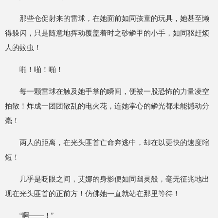
那些仓促射来的雷球，在她面前如同孩童的玩具，她甚至懒
得躲闪，只是随意地挥动覆盖着时之砂鳞甲的小手，如同驱赶烦
人的蚊虫！
啪！啪！啪！
每一颗雷球在触及她手掌的瞬间，便被一股恐怖的力量凌空
拍散！炸成一团团散乱的电火花，连她掌心的鳞光都未能撼动分
毫！
两人的距离，在光头匪首亡命奔逃中，却在以更快的速度缩
短！
几乎是眨眼之间，艾娜的身影便如同幽灵般，毫无征兆地出
现在光头匪首的正前方！仿佛她一直就站在那里等待！
“啊——！”