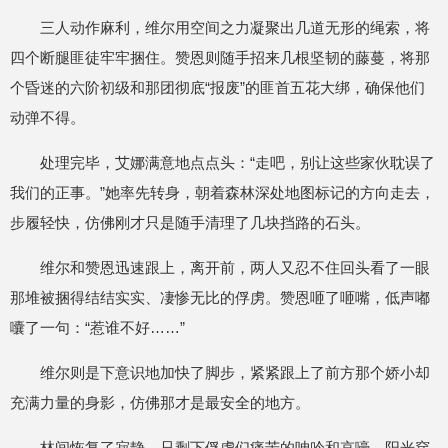
三人动作麻利，维尔用空间之力凝聚出几道无形的绳索，将
四个断腿匪徒牢牢捆住。赞恩则随手招来几根坚韧的藤蔓，将那
个昏迷的六阶初级和那团彻底“报废”的匪首五花大绑，确保他们
动弹不得。
处理完毕，艾娜满意地点点头：“走吧，别让这些家伙耽误了
我们的正事。”她率先转身，朝着森林深处地图标记的方向走去，
步履轻快，仿佛刚才只是随手清理了几块挡路的石头。
维尔和赞恩迅速跟上，离开前，两人又忍不住回头看了一眼
那堆被捆得结结实实、凄惨无比的俘虏。赞恩咂了咂嘴，低声嘟
囔了一句：“惹谁不好……”
维尔则是下意识地加快了脚步，紧紧跟上了前方那个娇小却
充满力量的身影，仿佛那才是最安全的地方。
林间恢复了寂静，只剩下俘虏们痛苦的呻吟和哀嚎，阳光穿