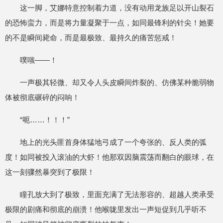
这一脚，艾娜特意控制着力道，没有动用龙族足以开山裂石
的恐怖蛮力，而是将力量凝聚于一点，如同最锋利的针尖！她要
的不是瞬间毙命，而是最极致、最持久的痛苦惩戒！
噗嗤——！
一声极其轻微、却又令人头皮瞬间炸裂的、仿佛某种脆弱物
体被彻底碾碎的闷响！
“呃……！！！”
地上的光头匪首身体猛地弓成了一个夸张的、反人类的弧
度！如同被投入滚油的大虾！他那双因脑震荡而翻白的眼球，在
这一刻骤然暴突到了极限！
瞳孔放大到了极致，里面充满了无法形容的、超越人类承受
极限的剧痛和彻底的崩溃！他喉咙里发出一声短促到几乎听不