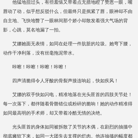
他猛地扭过头，有些羞恼又带着点无措地瞪了赞恩一眼，嘴
唇动了动，似乎想反驳什么，但最终只是抿紧了唇，眼神却不由
自主地、飞快地瞥了一眼林间那个娇小却散发着强大气场的背
影，心跳，莫名地漏了一拍。
艾娜她面无表情，如同在处理一件肮脏的垃圾。她弯下腰，
动作干净利落，没有丝毫拖泥带水。
咔嚓！咔嚓！咔嚓！咔嚓！
四声清脆得令人牙酸的骨裂声接连响起，快如疾风！
艾娜的双手快如闪电，精准地落在光头匪首的四肢关节处！
每一次落下，都伴随着骨骼错位或粉碎的脆响！她的动作精准得
如同最高明的手术师，却又带着冷酷无情的决绝。
光头匪首的身体如同被拆散了关节的木偶，在剧烈的抽搐中
彻底瘫软下来，如同一大团失去支撑的烂肉。他连抽搐的幅度都