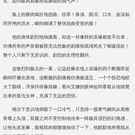
见、如同破风箱被彻底撕裂的抽气声！
脸上的横肉疯狂地扭曲、痉挛！鼻涕、眼泪、口水、血沫如
同开闸的洪水，瞬间糊满了整张扭曲变形的脸！
他的身体剧烈地抽搐着，却连一丝像样的哀嚎都发不出来，
仿佛所有的声音都被那无法想象的剧痛彻底堵死在了喉咙深处！
整个人只剩下无意识的、剧烈的生理性颤抖。
这惨烈到极点的一幕，让远处瘫在地上哀嚎的四个断腿匪徒
瞬间吓傻在原地，连断腿的剧痛都仿佛被遗忘，一个个惊恐地瞪
大了眼睛，浑身抖得像筛糠，看向艾娜的眼神如同看着从地狱爬
出来的复仇女神，充满了无边的恐惧。
维尔下意识地倒吸了一口冷气，只觉得一股寒气瞬间从尾椎
骨窜上头顶，双腿之间不受控制地传来一阵极其强烈的幻痛感，
让他头皮发麻，脸颊肌肉都微微抽动了一下，他默默地将视线从