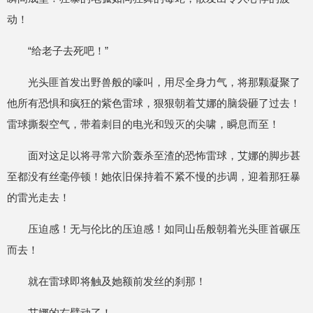
动！
“给老子去死吧！”
光头匪首发出野兽般的嚎叫，用尽全身力气，将那颗凝聚了
他所有恐惧和疯狂的紫色雷球，狠狠朝着艾娜的脑袋砸了过去！
雷球撕裂空气，带着刺目的电光和毁灭的尖啸，瞬息而至！
面对这足以将寻常六阶轰杀至渣的恐怖雷球，艾娜的脚步甚
至都没有丝毫停顿！她依旧保持着不紧不慢的步调，迎着那狂暴
的雷光走去！
压迫感！无与伦比的压迫感！如同山岳般朝着光头匪首碾压
而去！
就在雷球即将触及她额前发丝的刹那！
艾娜的右臂动了！