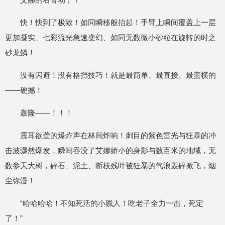
快！快到了极致！如同瞬移般抬起！手臂上瞬间覆盖上一层
更加凝实、七彩流光急速变幻、如同无数微小砂粒在旋转的时之
砂龙鳞！
没有闪避！没有格挡技巧！就是最简单、最直接、最蛮横的
——硬撼！
轰隆——！！！
震耳欲聋的爆炸声在林间炸响！刺目的紫色雷光与狂暴的冲
击波骤然爆发，瞬间吞没了艾娜娇小的身影与数百米的地域，无
数参天大树，碎石、泥土、断枝残叶被狂暴的气浪轰碎掀飞，烟
尘弥漫！
“哈哈哈哈！不知死活的小贱人！吃老子全力一击，死定
了！”