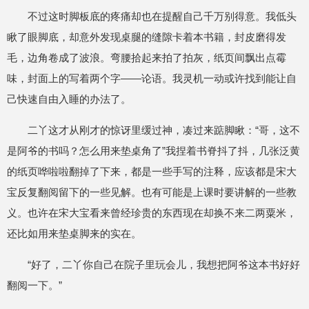
不过这时脚板底的疼痛却也在提醒自己千万别得意。我低头
瞅了眼脚底，却意外发现桌腿的缝隙卡着本书籍，封皮磨得发
毛，边角卷成了波浪。弯腰拾起来拍了拍灰，纸页间飘出点霉
味，封面上的写着两个字——论语。我灵机一动或许找到能让自
己快速自由入睡的办法了。
二丫这才从刚才的惊讶里缓过神，凑过来踮脚瞅：“哥，这不
是阿爷的书吗？怎么用来垫桌角了”我捏着书脊抖了抖，几张泛黄
的纸页哗啦啦翻掉了下来，都是一些手写的注释，应该都是宋大
宝反复翻阅留下的一些见解。也有可能是上课时要讲解的一些教
义。也许在宋大宝看来曾经珍贵的东西现在却换不来二两粟米，
还比如用来垫桌脚来的实在。
“好了，二丫你自己在院子里玩会儿，我想把阿爷这本书好好
翻阅一下。”