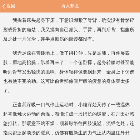
返回
再入梦境
我撑着床头起身下床，下意识绷紧了脊背，确实没有骨骼碎
裂或骨折的痛楚，我又摸向自己额头、手臂，再到后背，指腹所
及之处一片光滑，连半点擦伤的痕迹都没有。
我赤足踩在青砖地上，做了组拉伸，先是屈膝，再伸展四
肢，原地高抬腿，趴着再来了二十个俯卧撑，起身转腰时甚至能
听到骨节发出轻快的脆响。身体轻得像要飘起来，全身上下仿佛
也有使不完的劲。这可比前世那像僵尸般的疲惫的身体爽太多
了。
正当我深吸一口气停止运动时，小腹深处又传了一缕温热，
起初像烛火跳动的余温，渐渐汇成一股绵长的暖流，在丹田处悠
悠打转。那暖意不灼不燥，顺着脉络往四肢漫溢，流经之处，连
指尖都泛起淡淡的暖意，仿佛有股新生的力气正从内里往外舒