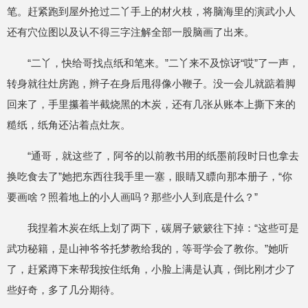
笔。赶紧跑到屋外抢过二丫手上的材火枝，将脑海里的演武小人
还有穴位图以及认不得三字注解全部一股脑画了出来。
“二丫，快给哥找点纸和笔来。”二丫来不及惊讶“哎”了一声，
转身就往灶房跑，辫子在身后甩得像小鞭子。没一会儿就踮着脚
回来了，手里攥着半截烧黑的木炭，还有几张从账本上撕下来的
糙纸，纸角还沾着点灶灰。
“通哥，就这些了，阿爷的以前教书用的纸墨前段时日也拿去
换吃食去了”她把东西往我手里一塞，眼睛又瞟向那本册子，“你
要画啥？照着地上的小人画吗？那些小人到底是什么？”
我捏着木炭在纸上划了两下，碳屑子簌簌往下掉：“这些可是
武功秘籍，是山神爷爷托梦教给我的，等哥学会了教你。”她听
了，赶紧蹲下来帮我按住纸角，小脸上满是认真，倒比刚才少了
些好奇，多了几分期待。