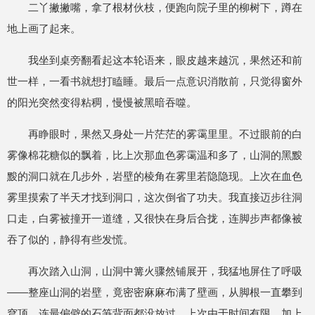
二丫撇撇嘴，拿了根材伙枝，便跑向院子里的柳树下，蹲在
地上画了起来。
我坐到桌旁翻看起这本轮语来，眼皮越来越沉，果然还和前
世一样，一看书就想打瞌睡。最后一点意识消散前，只觉得窗外
的阳光突然变得粘稠，慢慢被黑暗吞噬。
再睁眼时，果然又身处一片茫茫的雾霭里里。不过眼前的白
雾像棉花糖似的飘着，比上次那血色雾霭温和多了，山洞的黑黢
黢的洞口就在几步外，岩壁的棱角在雾里若隐隐现。上次在血色
雾里摸索了半天才找到洞口，这次倒省了功夫。我直接迈步往洞
口走，白雾被撞开一道缝，又很快在身后合拢，连脚步声都像被
吞了似的，静得有些发慌。
再次踏入山洞，山洞中篝火骤然铺展开，我猛地屏住了呼吸
——整座山洞的岩壁，竟密密麻麻布满了壁画，从脚根一直攀到
穹顶，连最偏僻的石笋背面都没放过。上次由于时间有限，加上