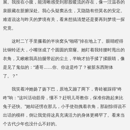
展。我按在小腹，能清晰感受到那股暖流的存在，像一汪温吞的
泉眼藏在脏腑深处。我心头疑窦丛生，又隐隐有些莫名的安定。
难道说这与昨天的梦境有关，看来想搞清楚还是要再到梦境一探
究竟。
这时二丫手里攥着的半块窝头“啪嗒”掉在地上了。眼睛瞪得
比铜铃还大，小嘴张成了个圆圆的窟窿。她盯着我转腰时甩出的
衣角，又瞅瞅我高抬腿带起的尘土，半晌才抬手揉了揉眼睛，像
是见了鬼似的：“通哥……你、你这是咋了？被脏东西附体
了。？”
我笑着冲她扬了扬下巴，原地又蹦了两下，青砖被踩得“咚
咚”响：“这叫活动筋骨，懂不？赶明儿哥教你，保准你跑起来比
兔子还快。”她却还愣在那儿，小手使劲拽着衣角，那副惊得说不
出话的模样，倒让我觉得这具充满活力的身体更稀罕了。看来当
个古代少年也没什么不好的。