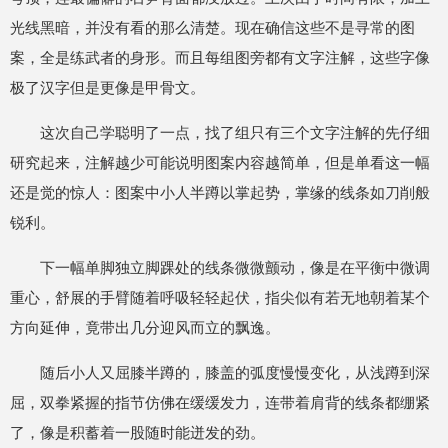
光线黑暗，并没有看的那么清楚。现在确信这些不是寻常的图
案，全是练武者的身形。而且每组图旁都有文字注解，这些字像
极了汉字但是更像是甲骨文。
这次自己学聪明了一点，找了组只有三个文字注解的先仔细
研究起来，注解越少可能说明图案内容越简单，但是单看这一幅
还是觉的惊人：图案中小人半蹲以掌起势，掌缘的线条如刀削般
锐利。
下一幅单脚独立脚踝处的线条微微颤动，像是在平衡中微调
重心，舒展的手臂随着呼吸轻轻起伏，指尖似有若无地朝着某个
方向延伸，竟带出几分迎风而立的飘逸。
随后小人又屈膝半蹲的，膝盖的弧度慢慢变化，从浅蹲到深
屈，双拳紧握的指节仿佛在缓缓发力，连带着肩背的线条都绷紧
了，像是积蓄着一股随时能迸发的劲。