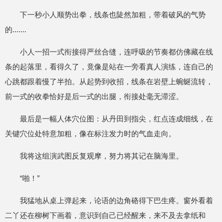
下一秒小人顺势出拳，线条也陡然加粗，带着破风的气势
的.......
小人一招一式衔接得严丝合缝，连呼吸的节奏都仿佛藏在线
条的起落里，看得久了，竟像是站在一旁看真人演练，连自己的
心跳都跟着慢了半拍。从起势到收招，线条在岩壁上蜿蜒流转，
前一式的收拳恰好是后一式的出腿，衔接处毫无滞涩。
最后是一幅人体穴位图：从丹田到指尖，红点连成细线，在
关键穴位处特意加粗，像在标注发力时的气血走向。
我将这组演武图反复观摩，努力将其记在脑海里。
“啪！”
我猛地从桌上弹起来，论语的边角硌得下巴生疼。窗外看着
二丫还在柳树下画着，意识到自己已经醒来，来不及去拿纸和