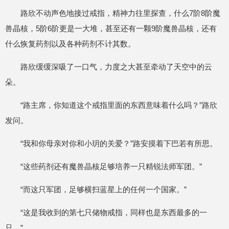
路欣不动声色地接过戒指，精神力往里探查，什么7阶8阶魔
兽晶核，5阶6阶更是一大堆，甚至还有一颗9阶魔兽晶核，还有
什么恢复药剂以及各种药剂不计其数。
路欣缓缓深吸了一口气，力度之大甚至牵动了天空中的云
朵。
“路主席，你知道这个戒指里面的东西意味着什么吗？”路欣
发问。
“我和你母亲对你和小玥的关爱？”路安摸着下巴若有所思。
“这些药剂还有魔兽晶核足够培养一只精锐法师军团。”
“而这只军团，足够横扫蓝星上的任何一个国家。”
“这是我收到的第七只储物戒指，同样也是东西最多的一
只。”