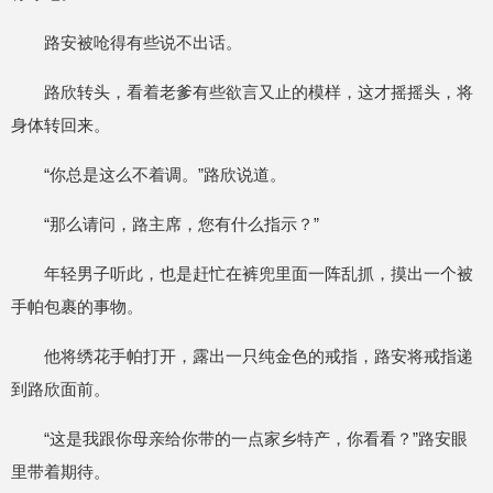
路安被呛得有些说不出话。
路欣转头，看着老爹有些欲言又止的模样，这才摇摇头，将
身体转回来。
“你总是这么不着调。”路欣说道。
“那么请问，路主席，您有什么指示？”
年轻男子听此，也是赶忙在裤兜里面一阵乱抓，摸出一个被
手帕包裹的事物。
他将绣花手帕打开，露出一只纯金色的戒指，路安将戒指递
到路欣面前。
“这是我跟你母亲给你带的一点家乡特产，你看看？”路安眼
里带着期待。