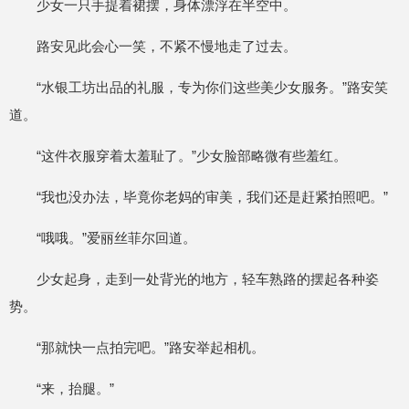
少女一只手提着裙摆，身体漂浮在半空中。
路安见此会心一笑，不紧不慢地走了过去。
“水银工坊出品的礼服，专为你们这些美少女服务。”路安笑
道。
“这件衣服穿着太羞耻了。”少女脸部略微有些羞红。
“我也没办法，毕竟你老妈的审美，我们还是赶紧拍照吧。”
“哦哦。”爱丽丝菲尔回道。
少女起身，走到一处背光的地方，轻车熟路的摆起各种姿
势。
“那就快一点拍完吧。”路安举起相机。
“来，抬腿。”