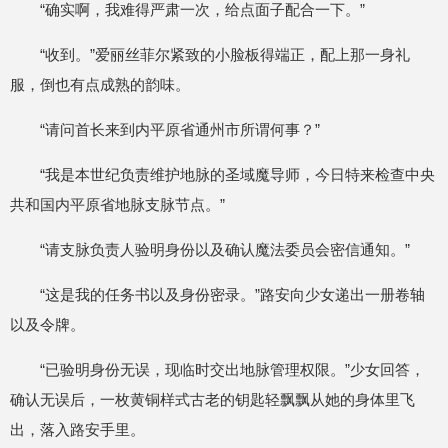
“确实啊，我难得严肃一次，给点面子配合一下。”
“收到。”爱丽丝菲尔紧致的小脸板得端正，配上那一身礼
服，倒也有点成熟的韵味。
“请问首长来到内平原省通州市所谓何事？”
“我是本世纪负责维护地脉的圣域魔导师，今日特来检查中央
共和国内平原省地脉支脉节点。”
“请支脉负责人验明身份以及确认魔法委员会密信通知。”
“这是我的任务书以及身份密录。”路安向少女递出一册卷轴
以及令牌。
“已验明身份无误，现临时交出地脉管理权限。”少女回答，
确认无误后，一枚黄铜样式古老的钥匙轻飘飘从她的身体里飞
出，落入路安手里。