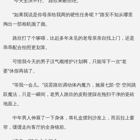
“今天坚决不行。”路欣果断拒绝。
“如果我说是你母亲给我两的硬性任务呢？”路安不知从哪里
掏出一部相机抛了抛。
路欣打了个哆嗦，比起多年未见的老母亲亲自找上门，还是
乖乖配合拍照更划算。
可惜我今天的男子汉气概维护计划啊，只能等下一次“老
婆”休假再搞了。
“等我一会儿。”说罢路欣调动体内魔力，施展七阶·空·空间跳
跃魔法，只是一瞬间，老男人路欣的皮鞋便踩在拖扫干净的瓷砖
地面上。
中年男人伸展了一下身体，将礼盒摆到沙发上，而后拉上窗
帘，缓缓走向客厅的全身镜前。