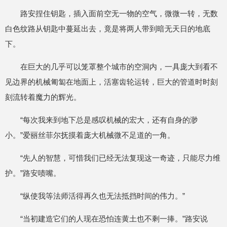
路安捏住钥匙，插入面前空无一物的空气，微微一转，无数
白色纹路从钥匙中蔓延出去，竟是将两人带到暗无天日的地底
下。
在巨大的几乎可以笼罩整个城市的空洞内，一具庞大到看不
见边界的机械匍匐在地面上，活塞齿轮运转，巨大的管道时时刻
刻流转着魔力的辉光。
“每次我来到地下总是感叹机械的宏大，还有自身的渺
小。”爱丽丝菲尔抚摸着庞大机械微不足道的一角。
“先人的智慧，可惜我们已经无法复现这一奇迹，只能尽力维
护。”路安啧嘴。
“纵使我等法师活得再久也无法抵挡时间的伟力。”
“当初建造它们的人现在恐怕连黄土也不剩一捧。”路安说