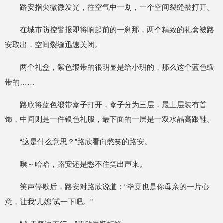
路安指尖微微发光，往空气中一划，一个空间裂缝被打开。
在城市防控警报即将响起前的一刹那，两个精致的礼盒被路
安取出，空间裂缝迅速关闭。
两个礼盒，紫色缎带的很明显是给小玥的，那么这个蓝色缎
带的……
路欣将蓝色缎带盒子打开，盒子分为三层，最上层装有首
饰，中间则是一件银色礼服，最下面的一层是一双水晶高跟鞋。
“这是什么意思？”路欣看向憋笑的路安。
噗～哈哈，路安还是憋不住笑出声来。
笑声停歇后，路安对路欣说道：“毕竟也是你母亲的一片心
意，让我‘儿媳’试一下吧。”