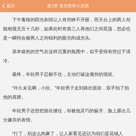
返回
第2章 老东西和小东西
下午毒辣的阳光刺得让人有些睁不开眼，而天台上的两人却
能相视无言十几秒，如果此时有第三人再他们之间晃荡，想必也
是一瞬间会被两人之间锐利的眼光削成光头。
原本燥热的空气在这样沉重的氛围中，似乎变得有些过于清
冷。
最终，年轻男子忍耐不住，主动打破这僵持的现状。
“许久未见啊，小欣。”年轻男子走到路欣面前，双手拍了拍
他的肩膀。
年轻男子还想把路欣搂住，却被他灵巧的躲开，脸上露出几
分嫌弃的表情。
“行了，别这么肉麻了，让人家看见还以为咱们是花城人