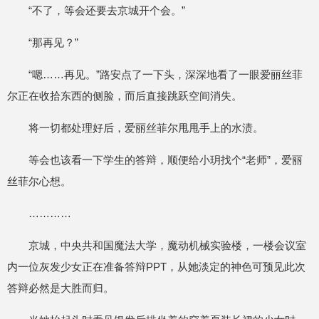
“不了，等会还要去京城开个会。”
“那再见？”
“嗯……再见。”路安点了一下头，深深地看了一眼爱丽丝菲
尔正在收拾东西的侧脸，而后直接跳跃空间消失。
将一切都处理好后，爱丽丝菲尔甩甩手上的水渍。
等会也该看一下学生的答辩，顺便给小玥找个“老师”，爱丽
丝菲尔心想。
…………
京城，中央共和国魔法大学，魔动机械实验楼，一楼会议室
内一位灰发少女正在准备答辩PPT，从她淡定的神色可预见此次
答辩必然是大胜而归。