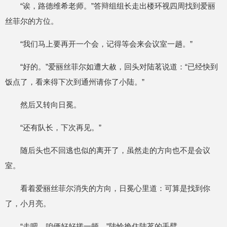
“诶，路德维希老师。”答辩组组长走出楼环视四周找到爱丽
丝菲尔的方位。
“我们马上要再开一个会，记得等会来会议室一趟。”
“好的。”爱丽丝菲尔如遭大赦，回头对陆茗说道：“已经快到
饭点了，看来得下次到通州请你了小陆。”
然后又转向日冕。
“还有队长，下次再见。”
随后头也不回逃也似的离开了，虽然走的方向也不是会议
室。
看着爱丽丝菲尔消失的方向，日冕心里道：可算是找到你
了，小月亮。
“走吧，咱俩好好搓一顿。”陆怜挽住陆茗的手臂。