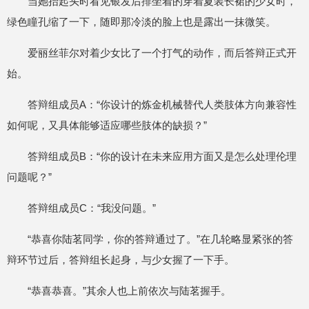
当她抬起头时看见银发后排坐着的穿着夏装长裙的少女时，
绿色瞳孔缩了一下，随即那冷淡的脸上也是露出一抹微笑。
爱丽丝菲尔对着少女比了一个打气的动作，而后答辩正式开
始。
答辩组成员A：“你设计的炼金机械替代人类肢体方向兼容性
如何呢，又具体能够适应哪些肢体的缺损？”
答辩组成员B：“你的设计在未来应用方面又是怎么处理伦理
问题呢？”
答辩组成员C：“我没问题。”
“恭喜你陆茗同学，你的答辩通过了。”在几轮略显紧张的答
辩环节过后，答辩组长起身，与少女握了一下手。
“恭喜恭喜。”其余人也上前依次与陆茗握手。