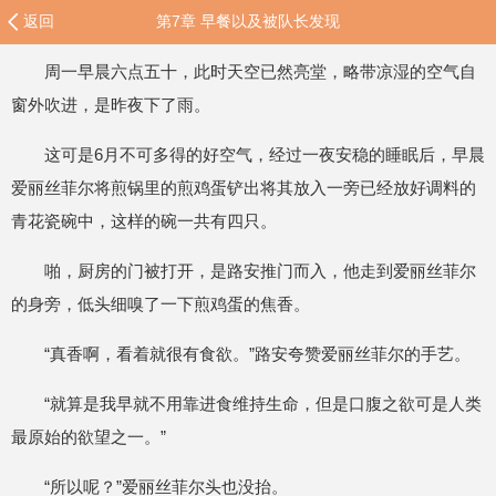
返回
第7章 早餐以及被队长发现
周一早晨六点五十，此时天空已然亮堂，略带凉湿的空气自
窗外吹进，是昨夜下了雨。
这可是6月不可多得的好空气，经过一夜安稳的睡眠后，早晨
爱丽丝菲尔将煎锅里的煎鸡蛋铲出将其放入一旁已经放好调料的
青花瓷碗中，这样的碗一共有四只。
啪，厨房的门被打开，是路安推门而入，他走到爱丽丝菲尔
的身旁，低头细嗅了一下煎鸡蛋的焦香。
“真香啊，看着就很有食欲。”路安夸赞爱丽丝菲尔的手艺。
“就算是我早就不用靠进食维持生命，但是口腹之欲可是人类
最原始的欲望之一。”
“所以呢？”爱丽丝菲尔头也没抬。