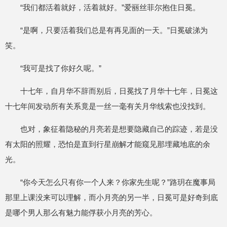
“我们都活着就好，活着就好。”爱丽丝菲尔抱住日冕。
“是啊，只要活着我们总是有再见面的一天。”日冕破涕为
笑。
“我可是找了你好久呢。”
十七年，自月华不辞而别后，日冕找了月华十七年，日冕这
十七年间发动所有关系竟是一丝一毫有关月华线索也没找到。
也对，象征着隐秘的月亮若是想要隐藏自己的踪迹，若是没
有太阳的照耀，恐怕是直到行星崩解才能窥见那埋藏地底的余
光。
“你今天怎么只有你一个人来？你家先生呢？”路玥在魔事局
那里上课没来可以理解，而小月亮的另一半，日冕可是好奇到底
是哪个男人那么有魅力能俘获小月亮的芳心。