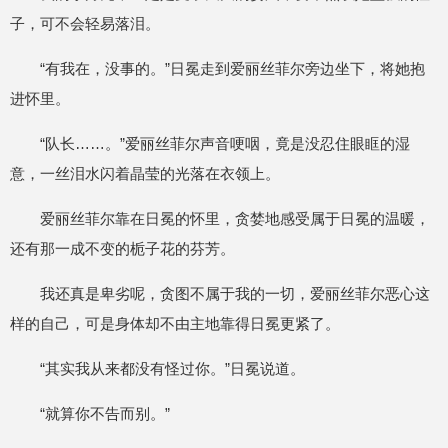
子，可不会轻易落泪。
“有我在，没事的。”日冕走到爱丽丝菲尔旁边坐下，将她抱
进怀里。
“队长……。”爱丽丝菲尔声音哽咽，竟是没忍住眼眶的湿
意，一丝泪水闪着晶莹的光落在衣领上。
爱丽丝菲尔靠在日冕的怀里，贪婪地感受属于日冕的温暖，
还有那一成不变的栀子花的芬芳。
我还真是卑劣呢，贪图不属于我的一切，爱丽丝菲尔恶心这
样的自己，可是身体却不由主地靠得日冕更紧了。
“其实我从来都没有怪过你。”日冕说道。
“就算你不告而别。”