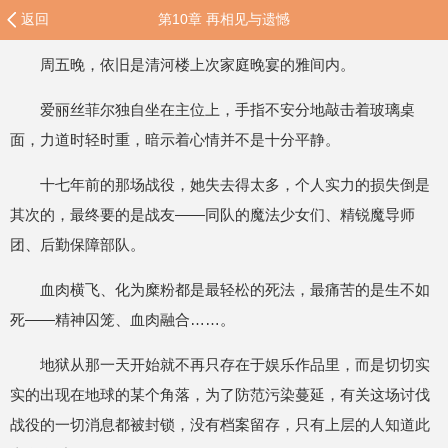
返回
第10章 再相见与遗憾
周五晚，依旧是清河楼上次家庭晚宴的雅间内。
爱丽丝菲尔独自坐在主位上，手指不安分地敲击着玻璃桌
面，力道时轻时重，暗示着心情并不是十分平静。
十七年前的那场战役，她失去得太多，个人实力的损失倒是
其次的，最终要的是战友——同队的魔法少女们、精锐魔导师
团、后勤保障部队。
血肉横飞、化为糜粉都是最轻松的死法，最痛苦的是生不如
死——精神囚笼、血肉融合……。
地狱从那一天开始就不再只存在于娱乐作品里，而是切切实
实的出现在地球的某个角落，为了防范污染蔓延，有关这场讨伐
战役的一切消息都被封锁，没有档案留存，只有上层的人知道此