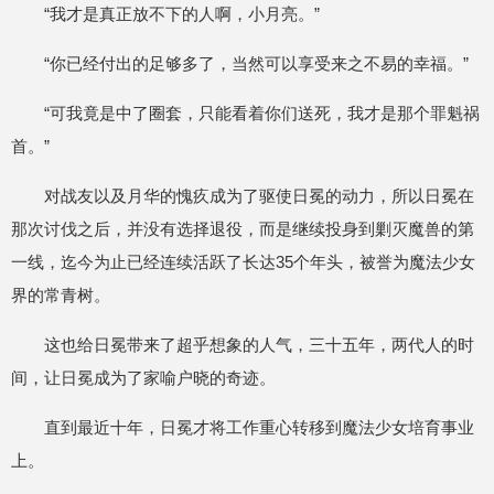
“我才是真正放不下的人啊，小月亮。”
“你已经付出的足够多了，当然可以享受来之不易的幸福。”
“可我竟是中了圈套，只能看着你们送死，我才是那个罪魁祸
首。”
对战友以及月华的愧疚成为了驱使日冕的动力，所以日冕在
那次讨伐之后，并没有选择退役，而是继续投身到剿灭魔兽的第
一线，迄今为止已经连续活跃了长达35个年头，被誉为魔法少女
界的常青树。
这也给日冕带来了超乎想象的人气，三十五年，两代人的时
间，让日冕成为了家喻户晓的奇迹。
直到最近十年，日冕才将工作重心转移到魔法少女培育事业
上。