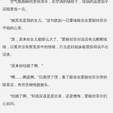
空气氛围瞬间变得清冷，在空调的辅助下，现场的温度似乎
还能更低一点。
“她其实是我的女儿。”这句犹如一记重锤敲击在爱丽丝菲尔
平稳的心里。
“原，原来你女儿都那么大了。”爱丽丝菲尔说话有点断断续
续，日冕并没有察觉其中的情绪，只当是好姐妹被震惊得说不出
话来。
“原来你结婚了啊。”
“啊……啊是啊。”日冕愣了愣，看了眼坐在爱丽丝菲尔旁的
陆茗后，有些含糊地挠挠头。
“结婚了啊。”到底应该是是欣喜，还是懊悔，爱丽丝菲尔扪
心自问。