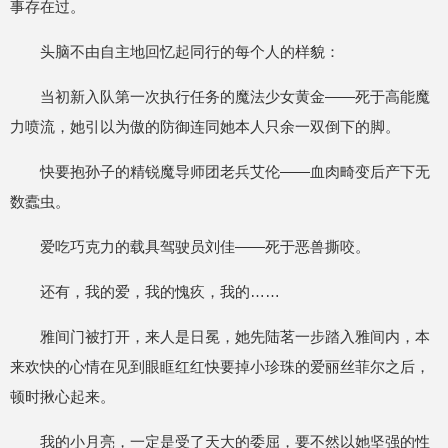
事存在过。
头脑不由自主地回忆起同行的每个人的样貌：
当初新入队第一次执行任务的魔法少女黄金——死于高能魔
力喷流，她引以为傲的防御连同她本人只余一双倒下的脚。
快要抱孙子的精锐魔导师团老兵艾伦——血肉畸变后产下无
数蠹虫。
爱吃巧克力的载具驾驶员刘佳——死于恶兽撕咬。
还有，我的爱，我的愧疚，我的……
雅间门被打开，来人是日冕，她先陆茗一步踏入雅间内，本
来欢快的心情在见到眼眶红红快要掉小珍珠的爱丽丝菲尔之后，
顿时揪心起来。
我的小月亮，一定是受了天大的委屈，要不然以她坚强的性