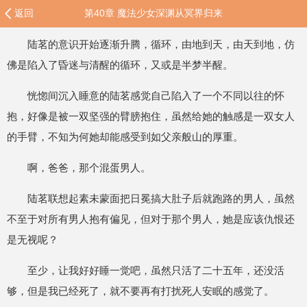
返回
第40章 魔法少女深渊从冥界归来
陆茗的意识开始逐渐升腾，循环，由地到天，由天到地，仿
佛是陷入了昏迷与清醒的循环，又或是半梦半醒。
恍惚间沉入睡意的陆茗感觉自己陷入了一个不同以往的怀
抱，好像是被一双坚强的臂膀抱住，虽然给她的触感是一双女人
的手臂，不知为何她却能感受到如父亲般山的厚重。
啊，爸爸，那个混蛋男人。
陆茗联想起素未蒙面把日冕搞大肚子后就跑路的男人，虽然
不至于对所有男人抱有偏见，但对于那个男人，她是应该仇恨还
是无视呢？
至少，让我好好睡一觉吧，虽然只活了二十五年，还没活
够，但是我已经死了，就不要再有打扰死人安眠的感觉了。