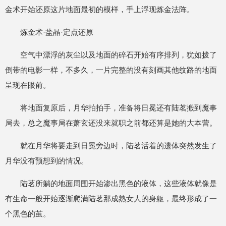
金术开始还原这片地面最初的模样，手上浮现炼金法阵。
炼金术·盐晶·定点还原
空气中漂浮的灰尘以及地面的碎石开始有序排列，犹如拨了
倒带的电影一样，不多久，一片完整的没有刻画其他纹路的地面
呈现在眼前。
将地面复原后，月华拍拍手，准备将日冕还有陆茗搬到魔事
局去，总之魔事局在萧玄还没来就职之前都还算是她的大本营。
就在月华将要走到日冕旁边时，陆茗活着的遗体突然发生了
月华没有预想到的情况。
陆茗所躺的地面周围开始渗出黑色的液体，这些液体就像是
有生命一般开始逐渐爬满陆茗那成熟女人的身躯，最终形成了一
个黑色的茧。