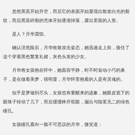
忽然黑茧开始升空，而后它的表面开始显现出散发白光的裂
纹，而后黑茧碎裂的壳体开始逐渐掉落，露出里面的人形。
是人？月华震惊。
确认没危险后，月华收敛攻击姿态，她迅速走上前，接住了
这个穿着黑色繁复礼裙，灰色头发的少女。
月华将女孩抱在怀中，她面容平静，时不时耸动小巧的鼻
子，是在做着美梦，很明显，月华怀里抱着的人是有灵魂的。
似乎是梦做到尽头，女孩也有要醒来的迹象，她眼皮底下的
眼珠子转动了几下，而后缓缓睁开双眼，漏出与陆茗无二的绿色
瞳孔。
女孩瞳孔看向一脸不可思议的月华，微笑道：