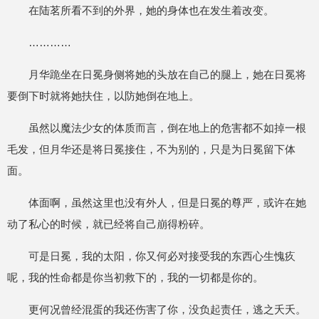
在陆茗所看不到的外界，她的身体也在发生着改变。
…………
月华跪坐在日冕身侧将她的头放在自己的腿上，她在日冕将
要倒下时就将她扶住，以防她倒在地上。
虽然以魔法少女的体质而言，倒在地上的危害都不如掉一根
毛发，但月华还是将日冕接住，不为别的，只是为日冕留下体
面。
体面啊，虽然这里也没有外人，但是日冕的尊严，或许在她
动了私心的时候，就已经将自己崩得粉碎。
可是日冕，我的太阳，你又何必对接受我的东西心生愧疚
呢，我的性命都是你当初救下的，我的一切都是你的。
更何况曾经混蛋的我还伤害了你，没负起责任，逃之夭夭。