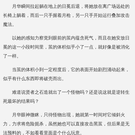
月华瞬间拉起躺在地上的日冕后退，将她放在离广场远处的
长椅上躺着，而后一只手握着月枪，另一只手开始运行叠加攻击
魔法。
以她的感知力察觉到眼前的茧内蕴含死气，而且在她安放日
冕的这一小段时间里，茧的体积似乎小了一点，就好像是被消化
了一样。
当茧的体积小到一定程度后，它的表面开始剧烈涌动起来，
似乎有什么东西即将破壳而出。
难道说贤者之石造就出了一个怪物吗？还是说这就是逆转生
死最坏的结果吗？
月华眼神微眯，只待怪物出现，她就第一时间对它倾斜火
力，力求将危险扼杀，虽然她也可以直接攻击黑茧，但后果是无
法预料的，不如看看里面是个什么玩意。