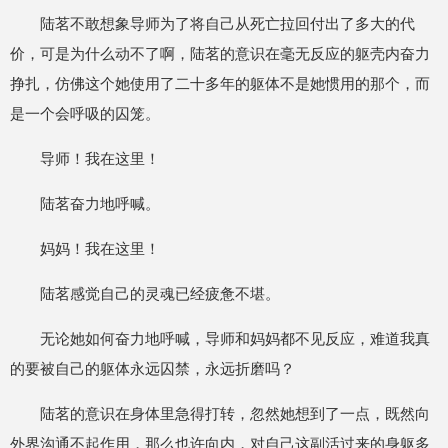
陆茗不敢想象导师为了将自己从死亡拉回付出了多大的代
价，可是为什么动不了啊，陆茗的意识在毫无反应的躯壳内奋力
挣扎，仿佛这个她使用了二十多年的躯体不是她惯用的那个，而
是一个会呼吸的囚笼。
导师！我在这里！
陆茗奋力地呼喊。
妈妈！我在这里！
陆茗感觉自己的灵魂已经疲惫不堪。
无论她如何奋力地呼喊，导师和妈妈都不见反应，难道我真
的要被自己的躯体永远囚禁，永远折磨吗？
陆茗的意识在身体里急得打转，忽然她想到了一点，既然向
外界沟通不起作用，那么也许向内，对自己这副活过来的身躯多