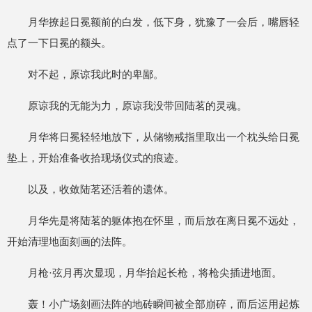
月华撩起日冕额前的白发，低下身，犹豫了一会后，嘴唇轻
点了一下日冕的额头。
对不起，原谅我此时的卑鄙。
原谅我的无能为力，原谅我没带回陆茗的灵魂。
月华将日冕轻轻地放下，从储物戒指里取出一个枕头给日冕
垫上，开始准备收拾现场仪式的痕迹。
以及，收敛陆茗还活着的遗体。
月华先是将陆茗的躯体抱在怀里，而后放在离日冕不远处，
开始清理地面刻画的法阵。
月枪·弦月再次显现，月华抬起长枪，将枪尖插进地面。
轰！小广场刻画法阵的地砖瞬间被全部崩碎，而后运用起炼