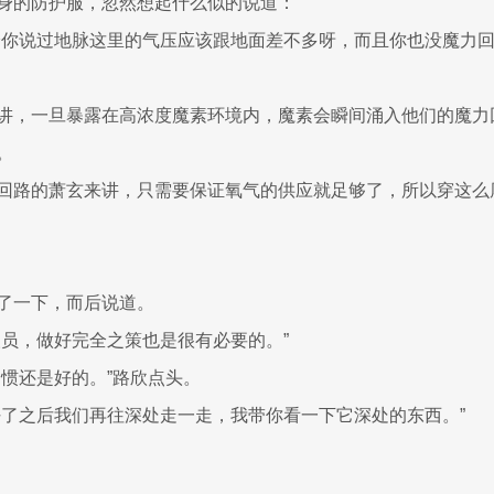
身的防护服，忽然想起什么似的说道：
给你说过地脉这里的气压应该跟地面差不多呀，而且你也没魔力
讲，一旦暴露在高浓度魔素环境内，魔素会瞬间涌入他们的魔力
。
回路的萧玄来讲，只需要保证氧气的供应就足够了，所以穿这么
了一下，而后说道。
人员，做好完全之策也是很有必要的。”
习惯还是好的。”路欣点头。
好了之后我们再往深处走一走，我带你看一下它深处的东西。”
。