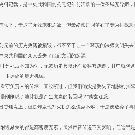
史料记载，是中央共和国的公元纪年前活跃的一位圣域魔导师，
带领下，击退了无数来犯之敌，但最终却是陨落在了专为拦截恶
公元前的历史典籍被损毁，虽不至于让一个璀璨的法师文明失去
中央共和国的众人丢失了他们文明的起源。
自叶苏死后不知为何，无数历史典籍还有资料被烧毁，其中就包
了一下远处的庞大机械。
的看守负责人的传承一直没断过，但我们确实是丢失了地脉的实际
不是刚刚说了地脉就是产生魔素的装置吗？”萧玄疑惑。
出香烟点上，但是却发现打火机怎么也点不燃，于是便放弃了再
脉附近聚集的都是高密度魔素，虽然声音传递不受影响，但这里