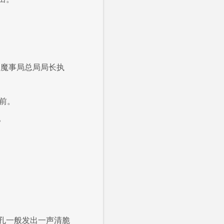
的魔事局总局局长执
面前。
。
孔一般发出一声清脆