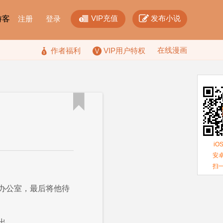


VIP充值
发布小说
F游客
注册
登录
在线漫画

作者福利
VIP用户特权

iO
安卓
扫
办公室，最后将他待
出。