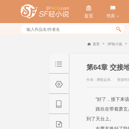


首页
书库


>
>
首页
SF轻小说
第64章 交接
作者：腾蛟起风
更新时间：
“好了，接下来
路欣在带着萧玄
到了天台上。
在萧玄换好了防