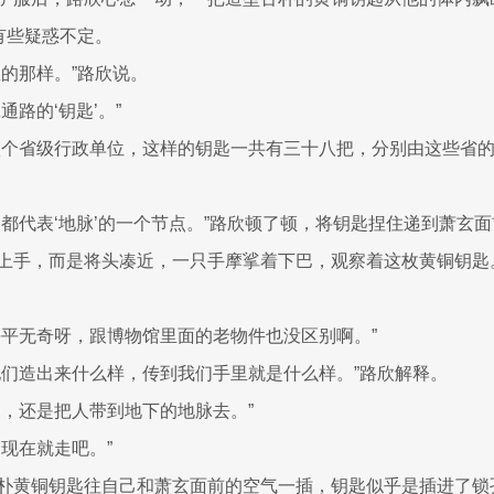
玄有些疑惑不定。
想的那样。”路欣说。
通路的‘钥匙’。”
八个省级行政单位，这样的钥匙一共有三十八把，分别由这些省
，都代表‘地脉’的一个节点。”路欣顿了顿，将钥匙捏住递到萧玄
上手，而是将头凑近，一只手摩挲着下巴，观察着这枚黄铜钥匙
。
平平无奇呀，跟博物馆里面的老物件也没区别啊。”
他们造出来什么样，传到我们手里就是什么样。”路欣解释。
用，还是把人带到地下的地脉去。”
们现在就走吧。”
朴黄铜钥匙往自己和萧玄面前的空气一插，钥匙似乎是插进了锁