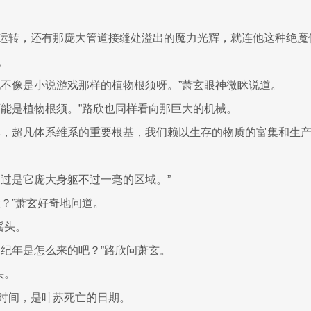
运转，还有那庞大管道接缝处溢出的魔力光辉，就连他这种绝魔
。
也不像是小说游戏那样的植物根须呀。”萧玄眼神微眯说道。
可能是植物根须。”路欣也同样看向那巨大的机械。
本，超凡体系维系的重要根基，我们赖以生存的物质的富集和生
不过是它庞大身躯不过一毫的区域。”
大？”萧玄好奇地问道。
摇头。
元纪年是怎么来的吧？”路欣问萧玄。
头。
时间，是叶苏死亡的日期。