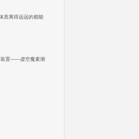
体质离得远远的都能
产装置——虚空魔素潮