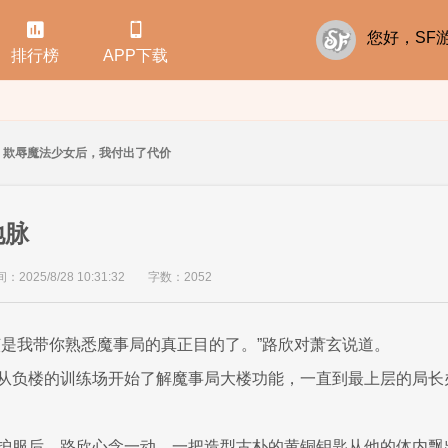


您好，S
排行榜
APP下载
欺辱魔法少女后，我付出了代价
地脉
2025/8/28 10:31:32
字数：2052
该是我带你熟悉魔事局的真正目的了。”路欣对萧玄说道。
从负楼的训练场开始了解魔事局大楼功能，一直到最上层的局长
护服后，路欣心念一动，一把造型古朴的黄铜钥匙从他的体内飘