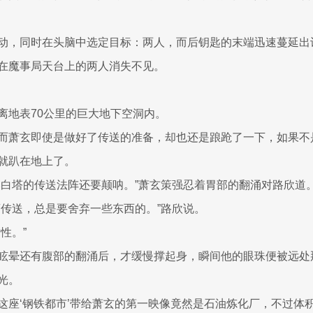
动，同时在头脑中选定目标：两人，而后钥匙的末端迅速蔓延出
在魔事局天台上的两人消失不见。
离地表70公里的巨大地下空洞内。
而萧玄即使是做好了传送的准备，却也还是踉跄了一下，如果不
就趴在地上了。
比白塔的传送法阵还要颠呐。”萧玄策强忍着胃部的翻涌对路欣道
离传送，总是要舍弃一些东西的。”路欣说。
性。”
眩晕还有腹部的翻涌后，才缓慢撑起身，瞬间他的眼珠便被远处
光。
这座‘钢铁都市’带给萧玄的第一映像竟然是石油炼化厂，不过体