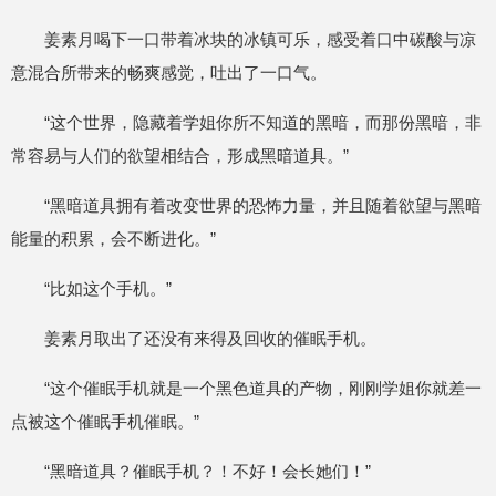
姜素月喝下一口带着冰块的冰镇可乐，感受着口中碳酸与凉
意混合所带来的畅爽感觉，吐出了一口气。
“这个世界，隐藏着学姐你所不知道的黑暗，而那份黑暗，非
常容易与人们的欲望相结合，形成黑暗道具。”
“黑暗道具拥有着改变世界的恐怖力量，并且随着欲望与黑暗
能量的积累，会不断进化。”
“比如这个手机。”
姜素月取出了还没有来得及回收的催眠手机。
“这个催眠手机就是一个黑色道具的产物，刚刚学姐你就差一
点被这个催眠手机催眠。”
“黑暗道具？催眠手机？！不好！会长她们！”