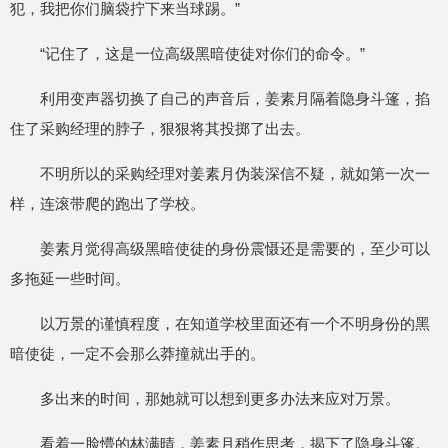
犯，我把你们脑袋拧下来当球踢。”
“记住了，这是一位高级黑暗使徒对你们的命令。”
利用变声器切换了自己的声音后，姜素月隔着隐身斗篷，掐
住了采购经理的脖子，狠狠将其投掷了出去。
不明所以的采购经理对姜素月伪装深信不疑，就如第一次一
样，连滚带爬的跑出了学校。
姜素月觉得高级黑暗使徒的身份震慑还是需要的，至少可以
多拖延一些时间。
以万景的谨慎程度，在知道学校里面还有一个不明身份的黑
暗使徒，一定不会那么莽撞就出手的。
多出来的时间，那她就可以想到更多办法来应对万景。
看着一脸懵的林满晴，姜素月稍作思考，揭下了隐身斗篷。