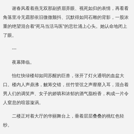
谢春风看着燕无双那副挤眉弄眼、视死如归的表情，再看看
角落里冷无霜那依旧微微颤抖、沉默得如同石雕的背影，一股浓
重的绝望混合着“死马当活马医”的悲壮涌上心头。她认命地闭上
了眼。
---
夜幕降临。
怡红快绿楼却如同苏醒的巨兽，张开了灯火通明的血盆大
口。楼内人声鼎沸，觥筹交错，丝竹管弦之声靡靡入耳，混合着
男人们的调笑声、女子的娇嗔和浓郁的酒气脂粉香，构成一片令
人窒息的喧嚣漩涡。
二楼正对着大厅的华丽舞台上，垂着层层叠叠的桃红色轻
纱。