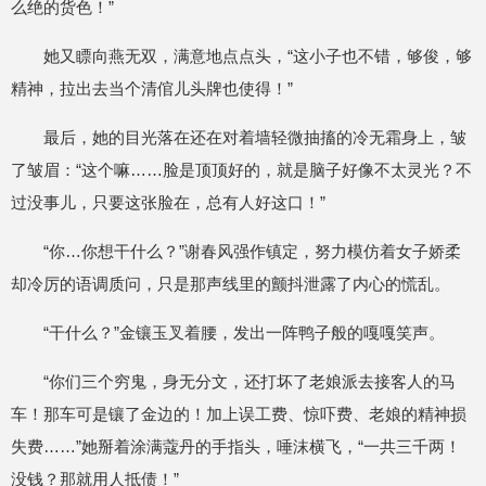
么绝的货色！”
她又瞟向燕无双，满意地点点头，“这小子也不错，够俊，够
精神，拉出去当个清倌儿头牌也使得！”
最后，她的目光落在还在对着墙轻微抽搐的冷无霜身上，皱
了皱眉：“这个嘛……脸是顶顶好的，就是脑子好像不太灵光？不
过没事儿，只要这张脸在，总有人好这口！”
“你…你想干什么？”谢春风强作镇定，努力模仿着女子娇柔
却冷厉的语调质问，只是那声线里的颤抖泄露了内心的慌乱。
“干什么？”金镶玉叉着腰，发出一阵鸭子般的嘎嘎笑声。
“你们三个穷鬼，身无分文，还打坏了老娘派去接客人的马
车！那车可是镶了金边的！加上误工费、惊吓费、老娘的精神损
失费……”她掰着涂满蔻丹的手指头，唾沫横飞，“一共三千两！
没钱？那就用人抵债！”