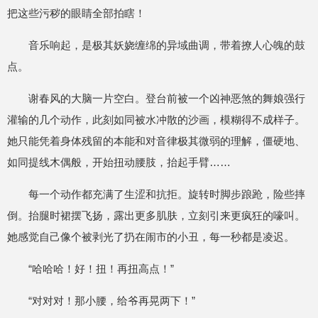
把这些污秽的眼睛全部拍瞎！
音乐响起，是极其妖娆缠绵的异域曲调，带着撩人心魄的鼓
点。
谢春风的大脑一片空白。登台前被一个凶神恶煞的舞娘强行
灌输的几个动作，此刻如同被水冲散的沙画，模糊得不成样子。
她只能凭着身体残留的本能和对音律极其微弱的理解，僵硬地、
如同提线木偶般，开始扭动腰肢，抬起手臂……
每一个动作都充满了生涩和抗拒。旋转时脚步踉跄，险些摔
倒。抬腿时裙摆飞扬，露出更多肌肤，立刻引来更疯狂的嚎叫。
她感觉自己像个被剥光了扔在闹市的小丑，每一秒都是凌迟。
“哈哈哈！好！扭！再扭高点！”
“对对对！那小腰，给爷再晃两下！”