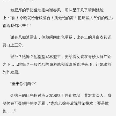
她肥厚的手指猛地指向谢春风，唾沫星子几乎喷到她脸
上：“你！今晚就给老娘登台！跳最艳的舞！把那些大爷们的魂儿
都给我勾出来！”
谢春风如遭雷击，俏脸瞬间血色尽褪，比身上的月白衣衫还
要白上三分。
登台？艳舞？他堂堂武林盟主，要穿着女装在青楼大庭广众
之下……跳舞？一股强烈的屈辱感和荒谬感直冲头顶，让她眼前
阵阵发黑。
“至于你们两个”
金镶玉的目光扫过燕无双和终于停止撞墙、背对着众人、肩
膀仍在可疑颤抖的冷无霜，“先给老娘去后院劈柴挑水！要是敢
跑……”