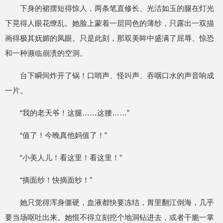
下身的裙摆短得惊人，两条笔直修长、光洁如玉的腿在灯光
下晃得人眼花缭乱。她脸上蒙着一层同色的薄纱，只露出一双描
画得极其妩媚的凤眼。只是此刻，那双美眸中盛满了屈辱、惊恐
和一种濒临崩溃的空洞。
台下瞬间炸开了锅！口哨声、怪叫声、吞咽口水的声音响成
一片。
“我的老天爷！这腿……这腰……”
“值了！今晚真他妈值了！”
“小美人儿！看这里！看这里！”
“摘面纱！快摘面纱！”
她只觉得浑身僵硬，血液都快要冻结，胃里翻江倒海，几乎
要当场呕吐出来。她恨不得立刻挖个地洞钻进去，或者干脆一掌