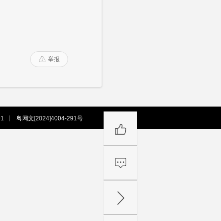
举报

1
粤网文[2024]4004-291号