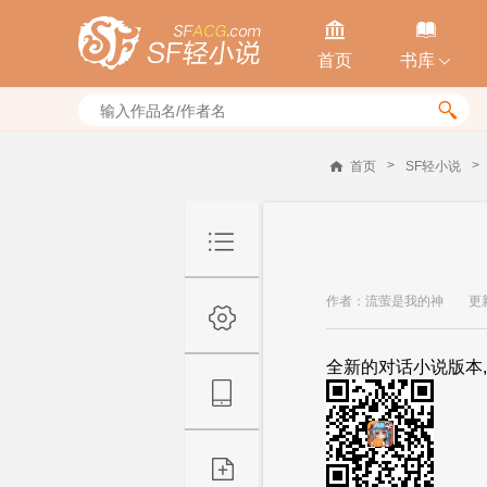


首页
书库


>
>
首页
SF轻小说
作者：流萤是我的神
更新
全新的对话小说版本,