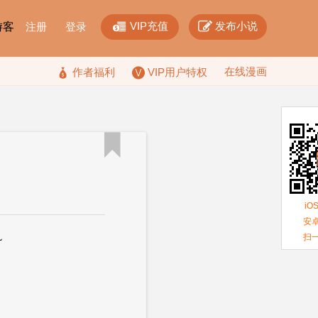


VIP充值
发布小说
F游客
注册
登录
在线漫画

作者福利
VIP用户特权

iO
安卓
扫
~