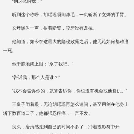
“别这么叫我！”
听到这个称呼，胡瑶瑶瞬间炸毛，一剑斩断了玄烨的手臂。
玄烨惨叫一声，捂着断臂，咬牙没有反抗。
他知道，如今在这最大的隐秘败露之后，他无论如何都难逃
一死。
他干脆地闭上眼：“杀了我吧。”
“告诉我，那个人是谁？”
“我不会告诉你的，就算告诉你，你也没有机会找他复仇。”
三皇子闭着眼，无论胡瑶瑶再怎么追问，甚至用剑在他身上
斩下数百道口子，他都强忍疼痛，一言不发。
良久，唐清感觉到自己的时间不多了，冲着投影符中开