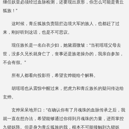
继任妖皇必须经过血脉检测，还要现出原形，你怎么可能是青丘
狐族！”
这时候，青丘狐族负责阻拦边境大军的族人，也都赶了过
来，刚好听到这话，也是不可思议。
现任族长是一名白衣少妇，她黛眉微皱：“当初瑶瑶父母去
世，没多久兄长就身亡了，丧事还是族老操办的，我亲自参加，
不会有假。”
所有人都看向投影符，希望玄烨能给个解释。
胡瑶瑶也从震惊中醒过来，把虎力和青丘族长的疑问传达给
玄烨。
玄烨呆呆地开口：“在确认你有了月魂珠的血脉传承之后，我
就一直在想办法，希望能够通过你得到月魂珠的力量，进而掌控
九锁妖阵。但是身为青丘狐族的我，根本不可能接触到九锁妖