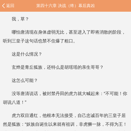
返回
第四十六章 决战（终）幕后真凶
我，草？
哪怕唐清现在身体虚弱无比，甚至进入了即将消散的阶段，
听到三皇子这句话也禁不住爆了粗口。
这是什么情况？
玄烨是青丘狐族，还特么是胡瑶瑶的亲生哥哥？
这怎么可能？
没等唐清说话，被封禁丹田的虎力就大喊起来：“不可能！你
胡说八道！”
虎力双目通红，他根本无法接受，自己忠诚百年的三皇子居
然是狐族：“妖族自诞生以来就有祖训，非虎狮一脉，不得为王！