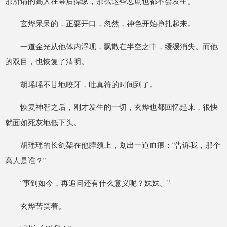
那所谓的高人在幕后操纵，那么这些悲剧也都不会发生。
玄烨呆呆的，正要开口，忽然，神色开始挣扎起来。
一道金光从他体内浮现，飘散在半空之中，缓缓消失。而他
的双目，也恢复了清明。
胡瑶瑶不甘地咬牙，吐真符的时间到了。
恢复神智之后，刚才发生的一切，玄烨也都回忆起来，很快
就面如死灰地低下头。
胡瑶瑶的长剑架在他脖颈上，划出一道血痕：“告诉我，那个
高人是谁？”
“事到如今，再追问还有什么意义呢？妹妹。”
玄烨苦笑着。