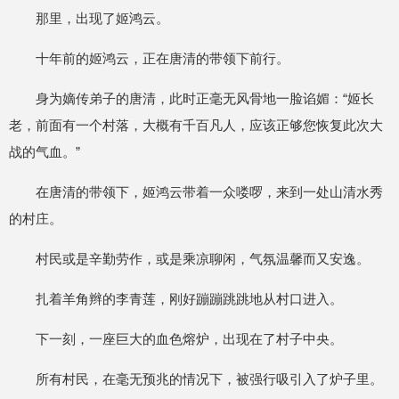
那里，出现了姬鸿云。
十年前的姬鸿云，正在唐清的带领下前行。
身为嫡传弟子的唐清，此时正毫无风骨地一脸谄媚：“姬长
老，前面有一个村落，大概有千百凡人，应该正够您恢复此次大
战的气血。”
在唐清的带领下，姬鸿云带着一众喽啰，来到一处山清水秀
的村庄。
村民或是辛勤劳作，或是乘凉聊闲，气氛温馨而又安逸。
扎着羊角辫的李青莲，刚好蹦蹦跳跳地从村口进入。
下一刻，一座巨大的血色熔炉，出现在了村子中央。
所有村民，在毫无预兆的情况下，被强行吸引入了炉子里。