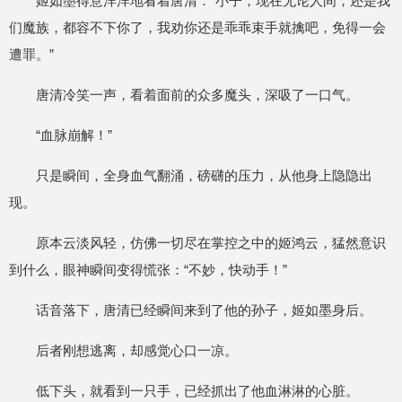
姬如墨得意洋洋地看着唐清：“小子，现在无论人间，还是我
们魔族，都容不下你了，我劝你还是乖乖束手就擒吧，免得一会
遭罪。”
唐清冷笑一声，看着面前的众多魔头，深吸了一口气。
“血脉崩解！”
只是瞬间，全身血气翻涌，磅礴的压力，从他身上隐隐出
现。
原本云淡风轻，仿佛一切尽在掌控之中的姬鸿云，猛然意识
到什么，眼神瞬间变得慌张：“不妙，快动手！”
话音落下，唐清已经瞬间来到了他的孙子，姬如墨身后。
后者刚想逃离，却感觉心口一凉。
低下头，就看到一只手，已经抓出了他血淋淋的心脏。