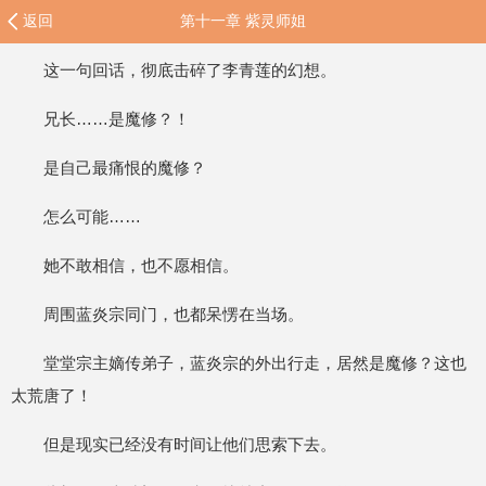
返回
第十一章 紫灵师姐
这一句回话，彻底击碎了李青莲的幻想。
兄长……是魔修？！
是自己最痛恨的魔修？
怎么可能……
她不敢相信，也不愿相信。
周围蓝炎宗同门，也都呆愣在当场。
堂堂宗主嫡传弟子，蓝炎宗的外出行走，居然是魔修？这也
太荒唐了！
但是现实已经没有时间让他们思索下去。