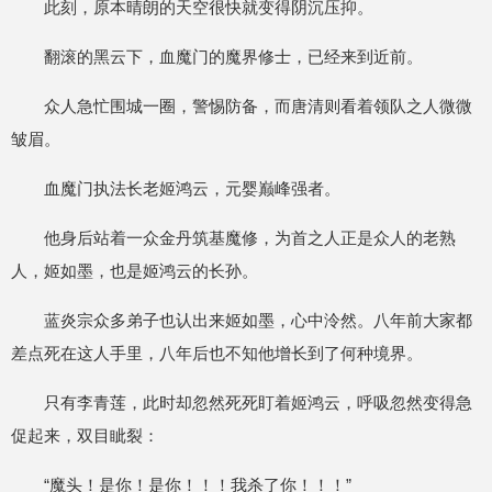
此刻，原本晴朗的天空很快就变得阴沉压抑。
翻滚的黑云下，血魔门的魔界修士，已经来到近前。
众人急忙围城一圈，警惕防备，而唐清则看着领队之人微微
皱眉。
血魔门执法长老姬鸿云，元婴巅峰强者。
他身后站着一众金丹筑基魔修，为首之人正是众人的老熟
人，姬如墨，也是姬鸿云的长孙。
蓝炎宗众多弟子也认出来姬如墨，心中泠然。八年前大家都
差点死在这人手里，八年后也不知他增长到了何种境界。
只有李青莲，此时却忽然死死盯着姬鸿云，呼吸忽然变得急
促起来，双目眦裂：
“魔头！是你！是你！！！我杀了你！！！”