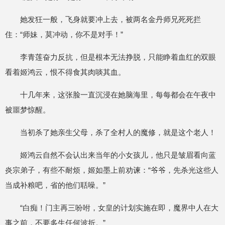
她发狂一般，飞身就要冲上去，被两名金丹师兄死死拦
住：“师妹，莫冲动，你不是对手！”
李青莲奋力反抗，但是根本无法挣脱，只能睁着血红的双眼
看着姬鸿云，恨不得食其肉啖其血。
十几年来，这张脸一直沉浸在她脑海里，每每都会在午夜中
被噩梦惊醒。
当初杀了她亲生父母，杀了全村人的魔修，就是这个老人！
姬鸿云自然不会认出来当年的小女孩儿，他只是皱眉看向蓝
炎宗弟子，有些不耐烦，姬如墨上前劝谏：“爷爷，先杀光这些人
当成补粮吧，省的他们聒噪。”
“白痴！门主再三吩咐，女皇的计划实施在即，魔界中人在大
事之前，不要多生任何波折。”