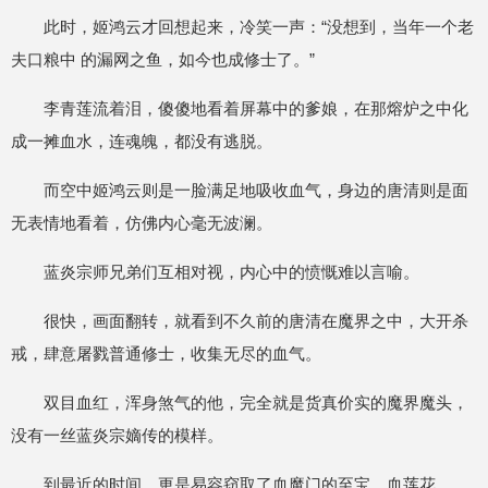
此时，姬鸿云才回想起来，冷笑一声：“没想到，当年一个老
夫口粮中 的漏网之鱼，如今也成修士了。”
李青莲流着泪，傻傻地看着屏幕中的爹娘，在那熔炉之中化
成一摊血水，连魂魄，都没有逃脱。
而空中姬鸿云则是一脸满足地吸收血气，身边的唐清则是面
无表情地看着，仿佛内心毫无波澜。
蓝炎宗师兄弟们互相对视，内心中的愤慨难以言喻。
很快，画面翻转，就看到不久前的唐清在魔界之中，大开杀
戒，肆意屠戮普通修士，收集无尽的血气。
双目血红，浑身煞气的他，完全就是货真价实的魔界魔头，
没有一丝蓝炎宗嫡传的模样。
到最近的时间，更是易容窃取了血魔门的至宝，血莲花。