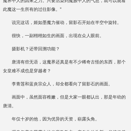
魔界中人的因果之力。只要沾染到魔族中人的气息，就可以观看
此魔这一生所有的过往影像。”
说完这话，姬如墨魔力催动，留影石开始在半空中旋转。
很快，一副栩栩如生的画面，出现在众人眼前。
摄影机？还带回溯功能？
唐清有些无语，这魔界还真是有不少稀奇古怪的东西，那个
女皇难不成也是穿越者？
李青莲和蓝炎宗众人，却全都看向了留影石的画面。
画面中，虽然面容稚嫩，但是大家一眼都认出，那是年幼的
唐清。
年仅十岁的他，因为优异的天资，崭露头角。