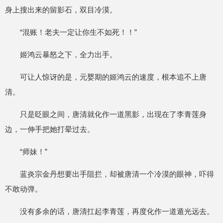
身上搜出来的留影石，双目冷漠。
“混账！老夫一定让你生不如死！！”
姬鸿云暴怒之下，全力出手。
可让人惊讶的是，元婴期的姬鸿云的速度，根本追不上唐
清。
只是眨眼之间，唐清就化作一道黑影，出现在了李青莲身
边，一伸手把她打晕过去。
“师妹！”
蓝炎宗金丹想要出手阻拦，却被唐清一个冷漠的眼神，吓得
不敢动弹。
没有多余的话，唐清扛起李青莲，再度化作一道遁光远去。