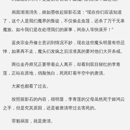
画面渐渐消失，姬如墨收起留影石道：“现在你们应该知道
了，这个人是我们魔界的叛徒，不仅偷走血莲，还杀了万千无辜
魔族。如今我们是在处理我们的家事，闲杂人等快滚开！”
蓝炎宗金丹修士意识到情况不妙，现在这些魔头明显有些忌
惮，如果再不走，魔头们发疯之后没准真的要对他们大开杀戒。
两位金丹师兄正要带着众人离开，却看到双目猩红的李青
莲，正站在原地，俏脸煞白，死死盯着半空中的唐清。
大家也都看了过去。
按照留影石的内容，很明显，李青莲的父母虽然死于姬鸿云
之手，但是究其原因，还是被唐清带过去害死的。
罪魁祸首，就是唐清。