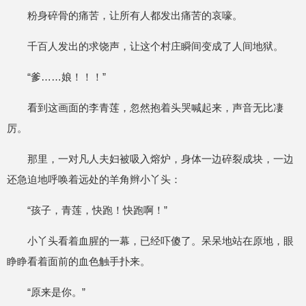
粉身碎骨的痛苦，让所有人都发出痛苦的哀嚎。
千百人发出的求饶声，让这个村庄瞬间变成了人间地狱。
“爹……娘！！！”
看到这画面的李青莲，忽然抱着头哭喊起来，声音无比凄
厉。
那里，一对凡人夫妇被吸入熔炉，身体一边碎裂成块，一边
还急迫地呼唤着远处的羊角辫小丫头：
“孩子，青莲，快跑！快跑啊！”
小丫头看着血腥的一幕，已经吓傻了。呆呆地站在原地，眼
睁睁看着面前的血色触手扑来。
“原来是你。”