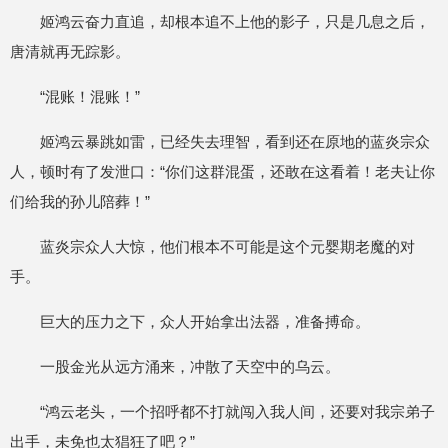
姬鸿云奋力直追，却根本追不上他的影子，只是几息之后，
唐清就再无踪影。
“混账！混账！”
姬鸿云暴跳如雷，已经失去理智，看到还在原地的蓝炎宗众
人，顿时有了发泄口：“你们这群混蛋，还敢在这看着！老夫让你
们给我的孙儿陪葬！”
蓝炎宗众人大惊，他们根本不可能是这个元婴期老魔的对
手。
巨大的压力之下，众人开始拿出法器，准备搏命。
一股金光从远方涌来，冲散了天空中的乌云。
“鸿云老头，一个招呼都不打就闯入我人间，还要对我宗弟子
出手，未免也太猖狂了吧？”