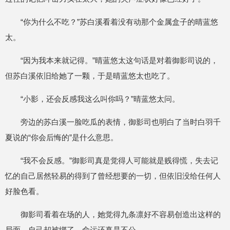
“你为什么不吃？”苏白溪看着没有动那个金属盒子的晴蓝悠
太。
“因为我本来就记得。”晴蓝悠太这句话是对着御影司说的，
但苏白溪依旧给她了一颗，于是晴蓝悠太也吃了。
“小影，还会反感我这么叫你吗？”晴蓝悠太问。
旁边的苏白溪一脸吃瓜的表情，御影司也明白了当时白羽千
夏说的“你会后悔的”是什么意思。
“我不会反感。”御影司真是觉得人可能就是贱得慌，失去记
忆的自己居然轻易的得到了曾经想要的一切，但依旧没给任何人
好脸色看。
御影司看着在场的人，她觉得九条凛好不容易创造出这样的
局面，自己却被绑了，命运还真是不公。