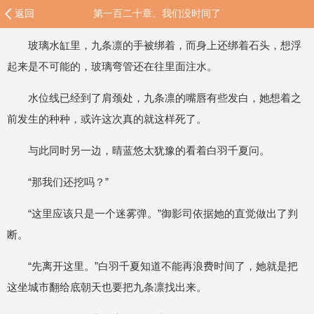
返回
第一百二十章、我们没时间了
玻璃水缸里，九条凛的手被绑着，而身上还绑着石头，想浮
起来是不可能的，玻璃弯管还在往里面注水。
水位线已经到了肩颈处，九条凛的嘴唇有些发白，她想着之
前发生的种种，或许这次真的就这样死了。
与此同时另一边，晴蓝悠太犹豫的看着白羽千夏问。
“那我们还挖吗？”
“这里应该只是一个迷雾弹。”御影司依据她的直觉做出了判
断。
“先离开这里。”白羽千夏知道不能再浪费时间了，她就是把
这坐城市翻给底朝天也要把九条凛找出来。