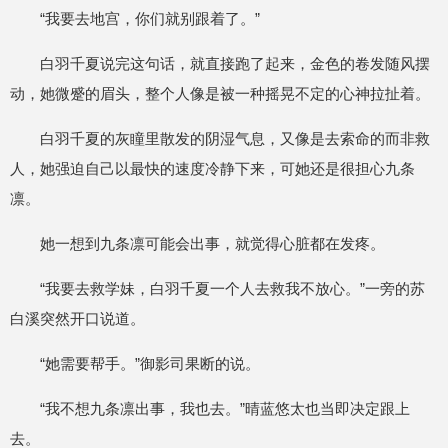
“我要去地宫，你们就别跟着了。”
白羽千夏说完这句话，就直接跑了起来，金色的卷发随风摆
动，她微蹙的眉头，整个人像是被一种摇晃不定的心神拉扯着。
白羽千夏的灰瞳里散发的阴湿气息，又像是去索命的而非救
人，她强迫自己以最快的速度冷静下来，可她还是很担心九条
凛。
她一想到九条凛可能会出事，就觉得心脏都在发疼。
“我要去救学妹，白羽千夏一个人去救我不放心。”一旁的苏
白溪突然开口说道。
“她需要帮手。”御影司果断的说。
“我不想九条凛出事，我也去。”晴蓝悠太也当即决定跟上
去。