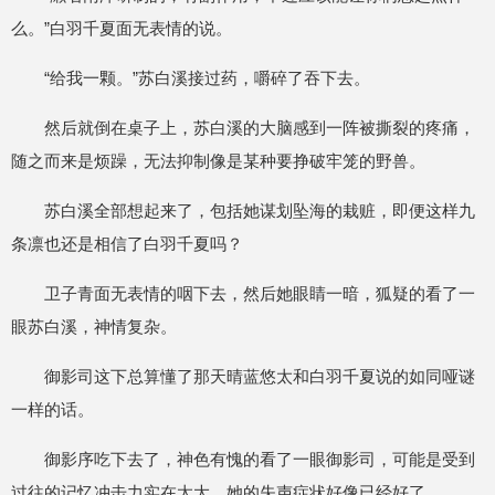
么。”白羽千夏面无表情的说。
“给我一颗。”苏白溪接过药，嚼碎了吞下去。
然后就倒在桌子上，苏白溪的大脑感到一阵被撕裂的疼痛，
随之而来是烦躁，无法抑制像是某种要挣破牢笼的野兽。
苏白溪全部想起来了，包括她谋划坠海的栽赃，即便这样九
条凛也还是相信了白羽千夏吗？
卫子青面无表情的咽下去，然后她眼睛一暗，狐疑的看了一
眼苏白溪，神情复杂。
御影司这下总算懂了那天晴蓝悠太和白羽千夏说的如同哑谜
一样的话。
御影序吃下去了，神色有愧的看了一眼御影司，可能是受到
过往的记忆冲击力实在太大，她的失声症状好像已经好了。