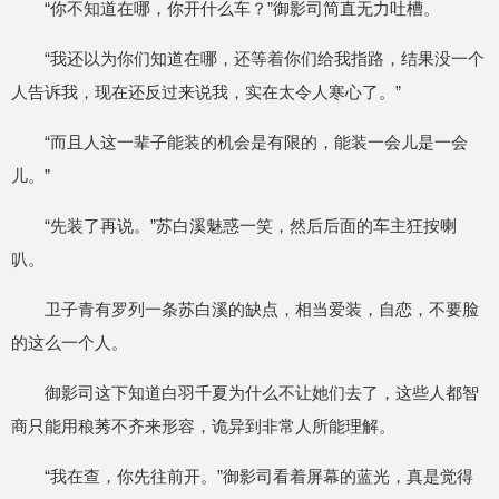
“你不知道在哪，你开什么车？”御影司简直无力吐槽。
“我还以为你们知道在哪，还等着你们给我指路，结果没一个
人告诉我，现在还反过来说我，实在太令人寒心了。”
“而且人这一辈子能装的机会是有限的，能装一会儿是一会
儿。”
“先装了再说。”苏白溪魅惑一笑，然后后面的车主狂按喇
叭。
卫子青有罗列一条苏白溪的缺点，相当爱装，自恋，不要脸
的这么一个人。
御影司这下知道白羽千夏为什么不让她们去了，这些人都智
商只能用稂莠不齐来形容，诡异到非常人所能理解。
“我在查，你先往前开。”御影司看着屏幕的蓝光，真是觉得