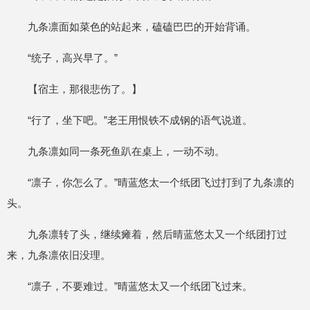
九条凛面如菜色的站起来，磕磕巴巴的开始背诵。
“统子，高兴早了。”
【宿主，那很悲伤了。】
“行了，坐下吧。”老王用恨铁不成钢的语气说道。
九条凛如同一条死鱼趴在桌上，一动不动。
“凛子，你怎么了。”晴蓝悠太一个纸团飞过打到了九条凛的
头。
九条凛转了头，继续瘫着，然后晴蓝悠太又一个纸团打过
来，九条凛依旧没理。
“凛子，不要难过。”晴蓝悠太又一个纸团飞过来。