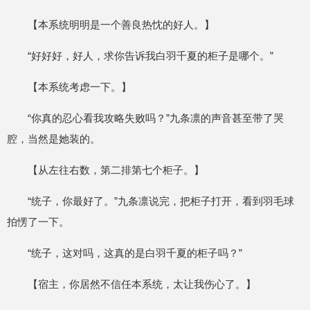
【本系统明明是一个善良热忱的好人。】
“好好好，好人，求你告诉我白羽千夏的柜子是哪个。”
【本系统考虑一下。】
“你真的忍心看我攻略失败吗？”九条凛的声音甚至带了哭
腔，当然是她装的。
【从左往右数，第二排第七个柜子。】
“统子，你最好了。”九条凛说完，把柜子打开，看到羽毛球
拍愣了一下。
“统子，这对吗，这真的是白羽千夏的柜子吗？”
【宿主，你居然不信任本系统，太让我伤心了。】