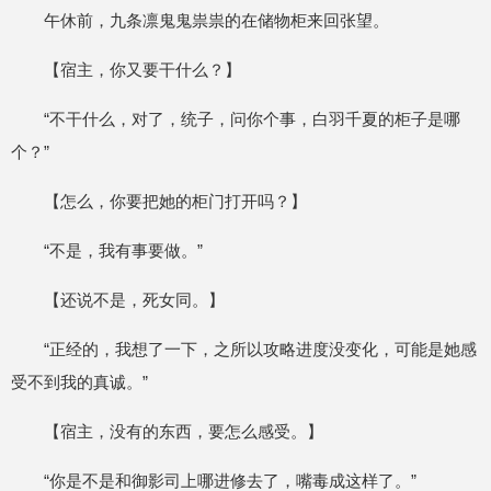
午休前，九条凛鬼鬼祟祟的在储物柜来回张望。
【宿主，你又要干什么？】
“不干什么，对了，统子，问你个事，白羽千夏的柜子是哪
个？”
【怎么，你要把她的柜门打开吗？】
“不是，我有事要做。”
【还说不是，死女同。】
“正经的，我想了一下，之所以攻略进度没变化，可能是她感
受不到我的真诚。”
【宿主，没有的东西，要怎么感受。】
“你是不是和御影司上哪进修去了，嘴毒成这样了。”