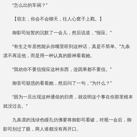
“怎么出的车祸？”
【宿主，你会不会聊天，往人心窝子上戳。】
御影司短暂的沉默了一会儿，然后说道，“报应。”
“有生之年居然能从你嘴里听到这种话，真是不简单。”九条
凛不再逗他，而是用一种认真的眼神看着她。
“我劝你不要信报应这种东西，连因果都不要信。”
御音司疑惑的看着她，然后问了一句，“为什么？”
“因为一旦出现这种通俗的归类，就说明这个事在你那里根本
就没过去。”
九条凛的浅绿色瞳孔仿佛要将御影司看破，对视一会后，御
影司别过了眼，两人谁都没有再开口。