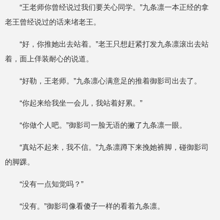
“王老师你曾经说过我们要关心同学。”九条凛一本正经的拿
老王曾经说过的话来堵老王。
“好，你推她出去站着。”老王只想赶紧打发九条凛滚出去站
着，面上佯装耐心的说道。
“好勒，王老师。”九条凛心满意足的推着御影司出去了。
“你起来给我坐一会儿，我站着好累。”
“你做个人吧。”御影司一脸无语的撇了九条凛一眼。
“真站不起来，我不信。”九条凛蹲下来挽她裤脚，碰御影司
的脚踝。
“没有一点知觉吗？”
“没有。”御影司像看傻子一样的看着九条凛。