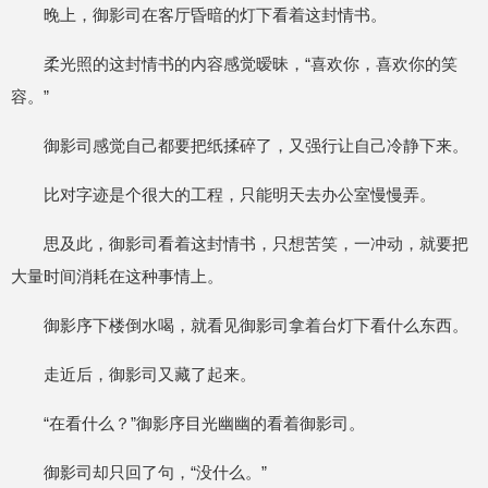
晚上，御影司在客厅昏暗的灯下看着这封情书。
柔光照的这封情书的内容感觉暧昧，“喜欢你，喜欢你的笑
容。”
御影司感觉自己都要把纸揉碎了，又强行让自己冷静下来。
比对字迹是个很大的工程，只能明天去办公室慢慢弄。
思及此，御影司看着这封情书，只想苦笑，一冲动，就要把
大量时间消耗在这种事情上。
御影序下楼倒水喝，就看见御影司拿着台灯下看什么东西。
走近后，御影司又藏了起来。
“在看什么？”御影序目光幽幽的看着御影司。
御影司却只回了句，“没什么。”