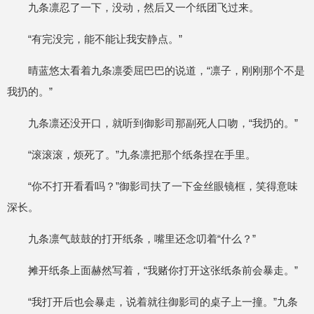
九条凛忍了一下，没动，然后又一个纸团飞过来。
“有完没完，能不能让我安静点。”
晴蓝悠太看着九条凛委屈巴巴的说道，“凛子，刚刚那个不是
我扔的。”
九条凛还没开口，就听到御影司那副死人口吻，“我扔的。”
“滚滚滚，烦死了。”九条凛把那个纸条捏在手里。
“你不打开看看吗？”御影司扶了一下金丝眼镜框，笑得意味
深长。
九条凛气鼓鼓的打开纸条，嘴里还念叨着“什么？”
摊开纸条上面赫然写着，“我赌你打开这张纸条前会暴走。”
“我打开后也会暴走，说着就往御影司的桌子上一撞。”九条