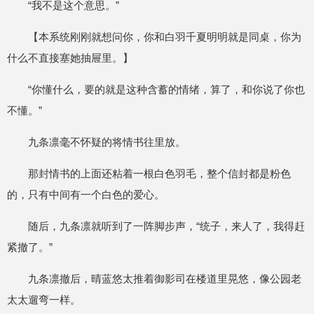
“我不是这个意思。”
【本系统刚刚就想问你，你和白羽千夏明明就是同桌，你为
什么不直接塞她抽屉里。】
“你懂什么，要的就是这种含蓄的情绪，算了，和你说了你也
不懂。”
九条凛毫不怀疑的将情书往里放。
那封情书的上面还粘着一根白色羽毛，整个信封都是粉色
的，只有中间有一个白色的爱心。
随后，九条凛就听到了一阵脚步声，“统子，来人了，我得赶
紧撤了。”
九条凛撤后，晴蓝悠太推着御影司在楼道里晃悠，像公园老
太太遛弯一样。