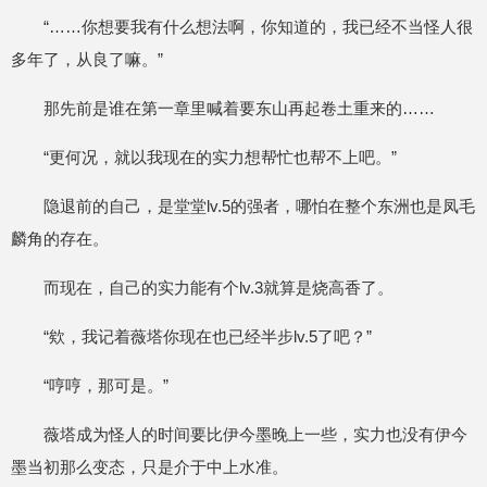
“……你想要我有什么想法啊，你知道的，我已经不当怪人很
多年了，从良了嘛。”
那先前是谁在第一章里喊着要东山再起卷土重来的……
“更何况，就以我现在的实力想帮忙也帮不上吧。”
隐退前的自己，是堂堂lv.5的强者，哪怕在整个东洲也是凤毛
麟角的存在。
而现在，自己的实力能有个lv.3就算是烧高香了。
“欸，我记着薇塔你现在也已经半步lv.5了吧？”
“哼哼，那可是。”
薇塔成为怪人的时间要比伊今墨晚上一些，实力也没有伊今
墨当初那么变态，只是介于中上水准。