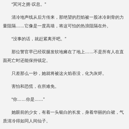
“冥河之拥·叹息。”
清冷地声线从后方传来，那绝望的烈焰被一股冰冷刺骨的力
量阻隔……它像是一度高墙，将这可怕的热浪阻隔在外。
“没事的话，就赶紧离开吧。”
那位警官早已经双腿发软地瘫在了地上……不是所有人在直
面死亡时还能保持镇定。
只差那么一秒，她就将被这火焰吞没，化为灰烬。
害怕和恐慌，在所难免。
“你……你是……”
她眼前的少女，有着一头银白的长发，身着华丽的白裙，气
质清冷得如同人间仙子。