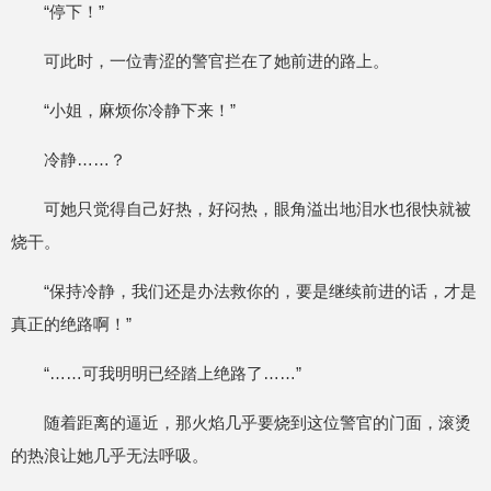
“停下！”
可此时，一位青涩的警官拦在了她前进的路上。
“小姐，麻烦你冷静下来！”
冷静……？
可她只觉得自己好热，好闷热，眼角溢出地泪水也很快就被
烧干。
“保持冷静，我们还是办法救你的，要是继续前进的话，才是
真正的绝路啊！”
“……可我明明已经踏上绝路了……”
随着距离的逼近，那火焰几乎要烧到这位警官的门面，滚烫
的热浪让她几乎无法呼吸。