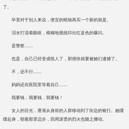
了。
毕竟对于别人来说，便宜的蜡烛再买一个新的就是。
泪水打湿着眼眶，模糊地视线印出红蓝色的爆闪。
是警察……
也是，自己已经变成怪人了，那很快就要被她们逮捕了。
不，还不行……
妈妈还在医院里等着自己……
我要钱，我要钱，我要钱！
女人的目光，逐渐从身前的人群移动到了街边的银行。她缓
缓起身，朝着那里迈步，四周滚烫的烈火也随之挪动。