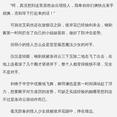
“呵，真没想到这里居然会出现怪人，我奉劝你们俩快点束手
就擒，否则等下打起来的话！”
可就在艾莉丝还在放狠话之际，彼岸花已经抽剑杀去，钢刺
酱第一时间拦在了自己的小姐妹面前，做好了防冲击姿势。
但弱小的怪人怎么会是堂堂最恶魔法少女的对手。
仅仅是转眼，钢刺就被洛诗云三下五除二地击飞了出去，在
地上连着滚了几个圈才堪堪停下，整个人都变得狼狈不堪，完全
不是对手。
剑锋于半空中优雅地飞舞，柳羽澜也是第一时间调动起了浮
力，想要断开对方凌厉的攻势，可缺乏实战经验的她哪里想到这
不过是洛诗云假动作而已。
毫无防备的怪人少女就被彼岸花踢中，摔在墙边。