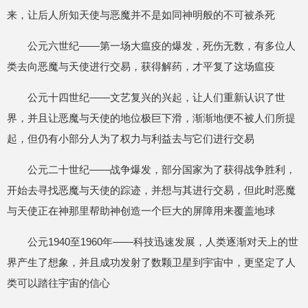
来，让后人所知天使与恶魔并不是如同神明般的不可被杀死
公元六世纪——第一场大瘟疫的爆发，死伤无数，有多位人
类去向恶魔与天使进行交易，获得解药，才平复了这场瘟疫
公元十四世纪——文艺复兴的兴起，让人们重新认识了世
界，并且让恶魔与天使的地位极巨下滑，渐渐地便不被人们所提
起，但仍有小部分人为了权力与利益去与它们进行交易
公元二十世纪——战争爆发，部分国家为了获得战争胜利，
开始去寻找恶魔与天使的踪迹，并想与其进行交易，但此时恶魔
与天使正在神那里帮助神创造一个巨大的屏障用来覆盖地球
公元1940至1960年——科技迅速发展，人类逐渐对天上的世
界产生了想象，并且成功发射了数颗卫星到宇宙中，更坚定了人
类可以踏往宇宙的信心