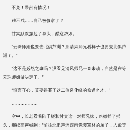
不兑！果然有情况！
难不成……自己被偷家了？
甘棠默默攥起了拳头，醋意浓浓。
“云珠师姐也要去北俱芦洲？那清风师兄看样子也要去北俱芦
洲了。”
“这不是必然之事吗？没看见清风师兄一直未动，自然是在等
云珠师姐做决定了。”
“慎言守心，莫要得罪了这二位造化峰的修道奇才。”
………………
空中，长老看着陆千槎和甘棠这一对师兄妹，略微摇了摇
头，继续高声喊到：“前往北俱芦洲西南觉障宝林的弟子，入殿等