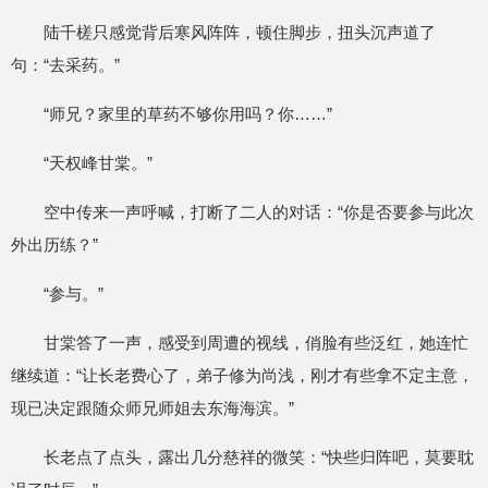
陆千槎只感觉背后寒风阵阵，顿住脚步，扭头沉声道了
句：“去采药。”
“师兄？家里的草药不够你用吗？你……”
“天权峰甘棠。”
空中传来一声呼喊，打断了二人的对话：“你是否要参与此次
外出历练？”
“参与。”
甘棠答了一声，感受到周遭的视线，俏脸有些泛红，她连忙
继续道：“让长老费心了，弟子修为尚浅，刚才有些拿不定主意，
现已决定跟随众师兄师姐去东海海滨。”
长老点了点头，露出几分慈祥的微笑：“快些归阵吧，莫要耽