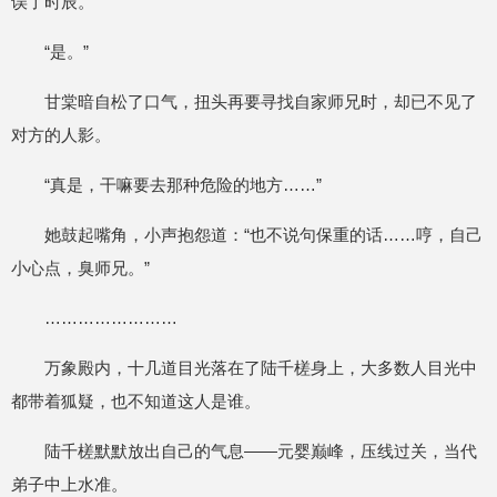
误了时辰。”
“是。”
甘棠暗自松了口气，扭头再要寻找自家师兄时，却已不见了
对方的人影。
“真是，干嘛要去那种危险的地方……”
她鼓起嘴角，小声抱怨道：“也不说句保重的话……哼，自己
小心点，臭师兄。”
……………………
万象殿内，十几道目光落在了陆千槎身上，大多数人目光中
都带着狐疑，也不知道这人是谁。
陆千槎默默放出自己的气息——元婴巅峰，压线过关，当代
弟子中上水准。