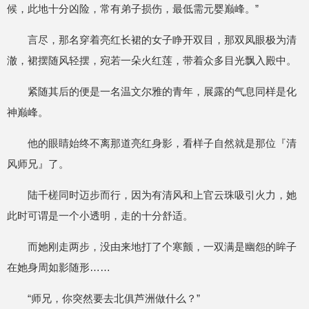
候，此地十分凶险，常有弟子损伤，最低需元婴巅峰。”
言尽，那名穿着亮红长裙的女子睁开双目，那双凤眼极为清
澈，裙摆随风轻摆，宛若一朵火红莲，带着众多目光飘入殿中。
紧随其后的便是一名温文尔雅的青年，展露的气息同样是化
神巅峰。
他的眼睛始终不离那道亮红身影，看样子自然就是那位『清
风师兄』了。
陆千槎同时迈步而行，因为有清风和上官云珠吸引火力，她
此时可谓是一个小透明，走的十分舒适。
而她刚走两步，没由来地打了个寒颤，一双满是幽怨的眸子
在她身周如影随形……
“师兄，你突然要去北俱芦洲做什么？”