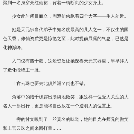
聚到一名身穿亮红仙裙，背着一柄断剑的少女身上。
少女此时闭目而立，周遭仿佛飘着四个大字——生人勿近。
她是天元宗当代弟子中知名度最高的几人之一，不仅生的国
色天香，修仙资质更是惊艳之至，此时提前展露的气息，已然是
化神巅峰。
入门仅有四十载，这般资质让她深得天元宗器重，早早拜入
了造化峰峰主一脉。
上官云珠也要去北俱芦洲？倒也不错。
角落中的陆千槎露出淡淡地微笑，跟这样一位受人关注的大
名人一起出行，更是能将自己放在一个透明人的位置上。
一旁的甘棠嗅到了一丝莫名的味道，她的目光在师兄的微笑
和上官云珠之间来回打量……