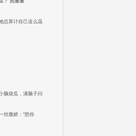
成？”她撇撇
她总算计自己这么温
小脑袋瓜，满脑子问
一丝撒娇：“想你