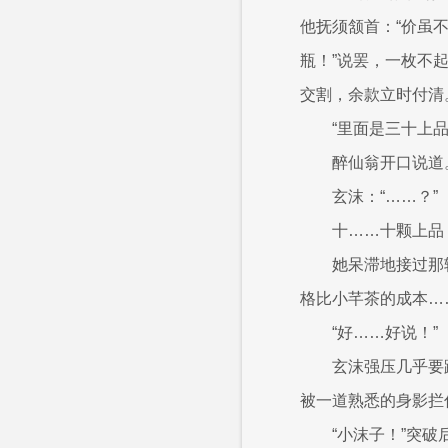
他抚须颔首：“价虽
瓶！”说罢，一枚不
交割，余款立时付清
“里面是三十上
醉仙翁开口说道
玄沫：“……？”
十……十颗上品
她呆滞地接过那
格比小芊茶的成本…
“好……好说！”
玄沫强压几乎要
被一道熟悉的身影拦
“小沫子！”突