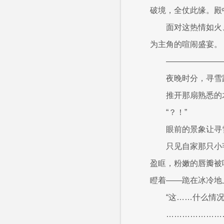
破境，全仗此缘。殿
面对这热情如火
为主角的喧闹盛宴。
———————
夜晚时分，寻雪
推开那扇熟悉的
“？！”
眼前的景象让寻
只见自家那只小
盈眶，粉嫩的唇瓣被
瞪着——跪在冰冷地
“这……什么情
…………………