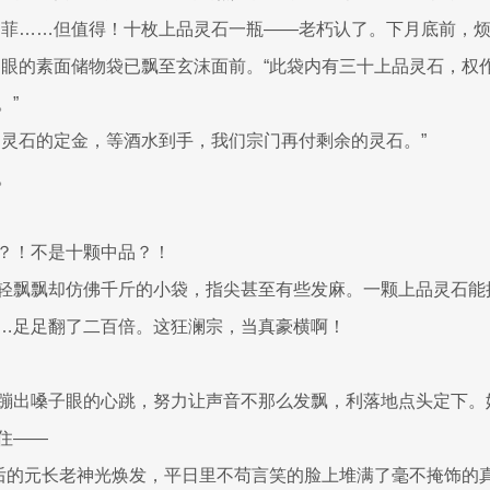
不菲……但值得！十枚上品灵石一瓶——老朽认了。下月底前，
起眼的素面储物袋已飘至玄沫面前。“此袋内有三十上品灵石，权
。”
品灵石的定金，等酒水到手，我们宗门再付剩余的灵石。”
。
？！不是十颗中品？！
轻飘飘却仿佛千斤的小袋，指尖甚至有些发麻。一颗上品灵石能
…足足翻了二百倍。这狂澜宗，当真豪横啊！
蹦出嗓子眼的心跳，努力让声音不那么发飘，利落地点头定下。
住——
破后的元长老神光焕发，平日里不苟言笑的脸上堆满了毫不掩饰的