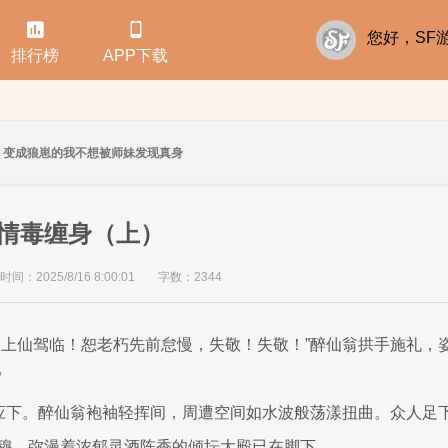


您好，S
排行榜
APP下载
变成狼崽的我不想被师妹发现真身
情毒缠身（上）
间：2025/8/16 8:00:01
字数：2344
的上仙驾临！恕老朽先前怠慢，失敬！失敬！”醉仙翁拱手施礼，
”
首应下。醉仙翁袍袖轻挥间，周遭空间如水波般荡漾扭曲。众人足
穆、弥漫着浓郁灵酒陈香的倾坛大殿已在脚下。