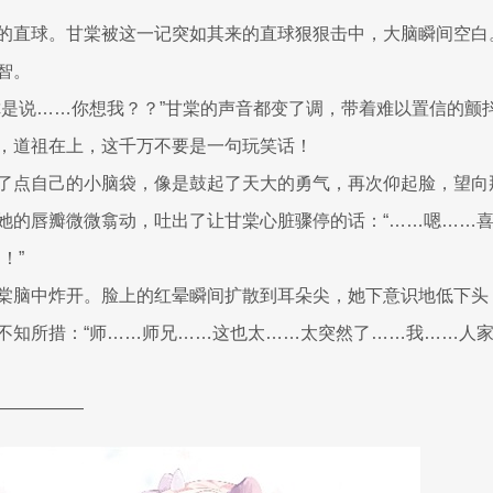
的直球。甘棠被这一记突如其来的直球狠狠击中，大脑瞬间空白
智。
你是说……你想我？？”甘棠的声音都变了调，带着难以置信的颤
，道祖在上，这千万不要是一句玩笑话！
了点自己的小脑袋，像是鼓起了天大的勇气，再次仰起脸，望向
她的唇瓣微微翕动，吐出了让甘棠心脏骤停的话：“……嗯……喜
！”
棠脑中炸开。脸上的红晕瞬间扩散到耳朵尖，她下意识地低下头
不知所措：“师……师兄……这也太……太突然了……我……人
—————