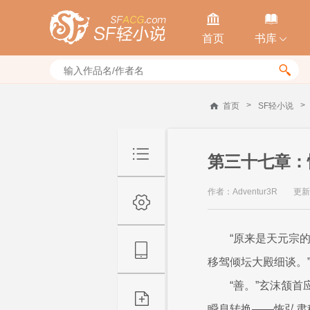


首页
书库


>
>
首页
SF轻小说
第三十七章：
作者：Adventur3R
更新时
“原来是天元宗
移驾倾坛大殿细谈。
“善。”玄沫颔
瞬息转换——恢弘肃