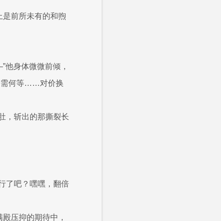
上是前所未有的和煦
—”他身体微微前倾，
又需何等……对价换
肚，斩出的那撕裂长
行了吧？嘿嘿，翻倍
满殿压抑的期待中，