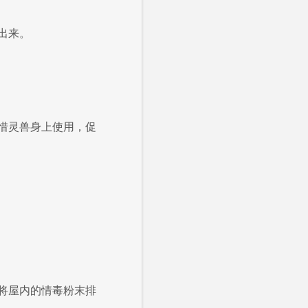
出来。
惜灵兽身上使用，促
将屋内的情毒粉末排