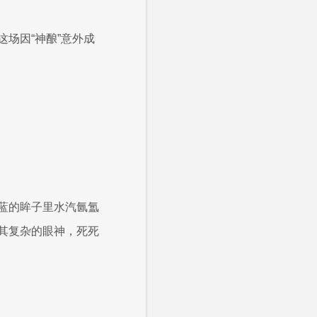
场因“神酿”意外成
蓝的眸子里水汽氤氲
其复杂的眼神，死死