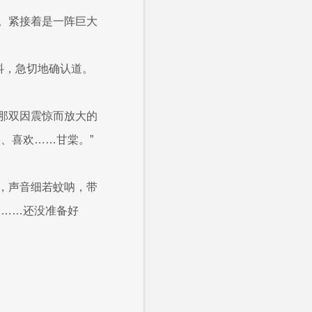
。紧接着是一阵巨大
抖，急切地确认道。
那双因震惊而放大的
、喜欢……甘棠。”
，声音细若蚊呐，带
家……还没准备好