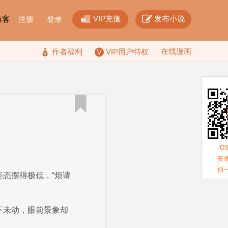


VIP充值
发布小说
F游客
注册
登录
在线漫画

作者福利
VIP用户特权

iO
安卓
扫
姿态摆得极低，“烦请
下未动，眼前景象却