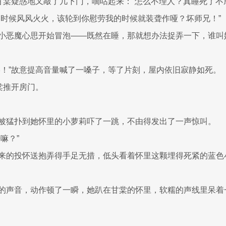
”甘棠疑惑地又敲了几下门，嘀咕起来：“怎么不理人？真睡死了不
的时候风风火火，该轮到你慰劳我的时候就装聋作哑？坏师兄！”
小恶魔心思开始冒泡——既然在睡，那就想办法捉弄一下，谁叫
咯！”故意提高音量喊了一嗓子，等了片刻，屋内依旧寂静如死。
棠推开房门。
被猛扑到她怀里的小萝莉吓了一跳，不由得发出了一声惊叫。
嘛？”
来的投怀送抱弄得手足无措，低头看着怀里这颗埋得死紧的蓝色
的声音，动作顿了一瞬，她趴在甘棠的怀里，软糯的声线里呆着