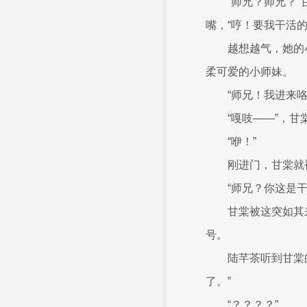
“师兄？师兄？
嘴，“哼！要我干活
越想越气，她的
柔可爱的小师妹。
“师兄！我进来
“嘎吱——”，甘
“咿！”
刚进门，甘棠就
“师兄？你这是干
甘棠被这突如其
号。
陆芊茶听到甘棠
了。”
“？？？？”