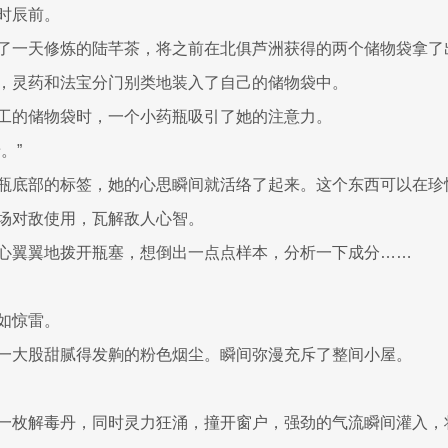
时辰前。
了一天修炼的陆芊茶，将之前在北俱芦洲获得的两个储物袋拿了
，灵药和法宝分门别类地装入了自己的储物袋中。
工的储物袋时，一个小药瓶吸引了她的注意力。
。”
瓶底部的标签，她的心思瞬间就活络了起来。这个东西可以在珍
场对敌使用，瓦解敌人心智。
心翼翼地拨开瓶塞，想倒出一点点样本，分析一下成分……
如惊雷。
一大股甜腻得发齁的粉色烟尘。瞬间弥漫充斥了整间小屋。
一枚解毒丹，同时灵力狂涌，撞开窗户，强劲的气流瞬间灌入，