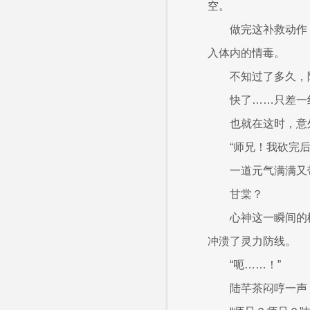
空。
做完这补救动作
入体内的情毒。
不知过了多久，
快了……只差一
也就在这时，意
“师兄！我砍完
一道元气满满又
甘棠？
心神这一瞬间的
冲溃了灵力防线。
“呃……！”
陆芊茶闷哼一声