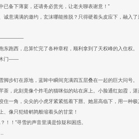
中已备下薄宴，还请务必赏光，让老夫聊表谢意！”
、诚意满满的邀约，玄沫哪能推脱？只得硬着头皮应下，融入了这
—————
跑东跑西，总算忙完了各种章程，顺利拿到了天权峰的入住权。
木门——
雪脚步钉在原地，蓝眸中瞬间充满四五层叠在一起的巨大问号。
芊茶，此刻竟像个炸毛的猫咪似的站在床上。小脸通红如霞，湛
咬住一角，尖尖的小虎牙紧紧抵着下唇。她居高临下，用一种极
上、像只犯错鹌鹑般缩着头的甘棠！
况？！！”寻雪的声音里满是惊疑和困惑。
…