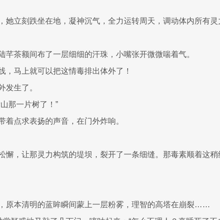
，她立刻跌坐在地，凝神沉气，全力运转周天，调动体内所有灵
陆芊茶额间布了一层细细的汗珠，小嘴张开微微喘着气。
线，马上就可以把这情毒排出体外了！
外发生了。
后山那一片树了！”
带着点求表扬的声音，在门外炸响。
松懈，让那灵力构筑的堤坝，裂开了一条细缝。那毒素顺着这稍
，原本清明的蓝眸瞬间蒙上一层粉雾，理智的高塔在崩裂……