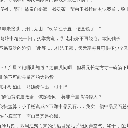
拘俗礼。”醉仙翁亲自斟满一盏灵茶，莹白玉盏推向玄沫案前，脸
玄沫却未接茶，开门见山，“晚辈性子直，便直说了。”
仙翁眸中精光一闪，抚掌赞道，“那老朽亦不再绕弯。敢问仙长—
不易察觉的迫切，“此等……神浆玉露，天元宗每月可供多少？
下！产量？她哪儿知道？之前没问啊。但看元长老方才一碗酒下
儿绝不可能是量产的大路货！
却不动如山，只缓缓伸出一根手指。
？”醉仙翁浓眉微蹙，试探着问。莫非产量高得惊人？
飞快盘算：小千槎说成本五颗中品灵石……我卖十颗中品灵石总
在心底骂了一声自己真是心黑。
翁沉吟片刻，四周汇聚而来的灼热目光几乎能洞穿空气。终于，在