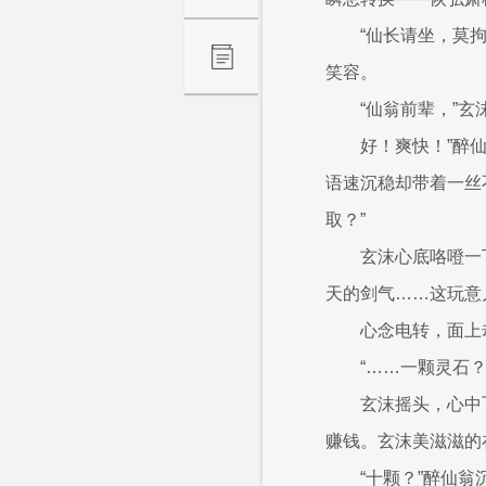
“仙长请坐，莫
笑容。
“仙翁前辈，”
好！爽快！”醉
语速沉稳却带着一丝
取？”
玄沫心底咯噔一
天的剑气……这玩意
心念电转，面上
“……一颗灵石
玄沫摇头，心中
赚钱。玄沫美滋滋的
“十颗？”醉仙