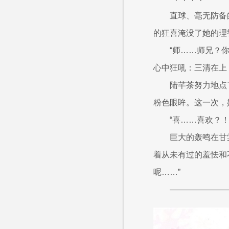
直球、毫无防备
的狂喜淹没了她的理
“师……师兄？
心中狂吼：三清在上
陆芊茶努力地点
粉色眼眸。这一次，
“喜……喜欢？！
巨大的轰鸣在甘
着从未有过的羞怯和
呢……”
———————