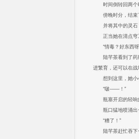
时间倒转回两个
傍晚时分，结束
并将其中的灵石
正当她在清点穹
“情毒？好东西呀
陆芊茶看到了药
进繁育，还可以在战
想到这里，她小
“啵——！”
瓶塞开启的轻响
瓶口猛地喷涌出
“糟了！”
陆芊茶赶忙吞下