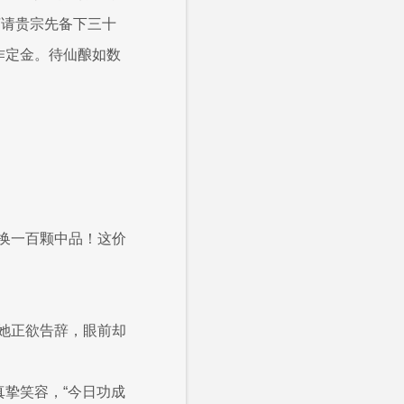
烦请贵宗先备下三十
作定金。待仙酿如数
换一百颗中品！这价
她正欲告辞，眼前却
真挚笑容，“今日功成