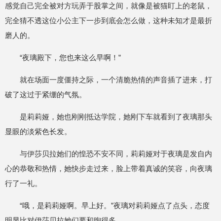
感觉自己完全被对方玩弄于股掌之间，就像是被猫盯上的老鼠，
完全猜不透这位小公主下一步到底会怎么做，这种未知才是最折
磨人的。
“夜璃殿下，您也来这么早啊！”
就在场面一度僵持之际，一个清脆热情的声音插了进来，打
破了这过于紧绷的气氛。
是莉莉娅，她也刚刚抵达学院，她刚下车就看到了夜璃那头
显眼的淡紫色长发。
与伊莎贝拉她们的惶恐不安不同，莉莉娅对于夜璃是发自内
心的恭敬和热情，她快步走过来，脸上带着真诚的笑容，向夜璃
行了一礼。
“哦，是莉莉娅啊。早上好。”夜璃对莉莉娅点了点头，态度
明显比对伊莎贝拉她们要和煦得多。