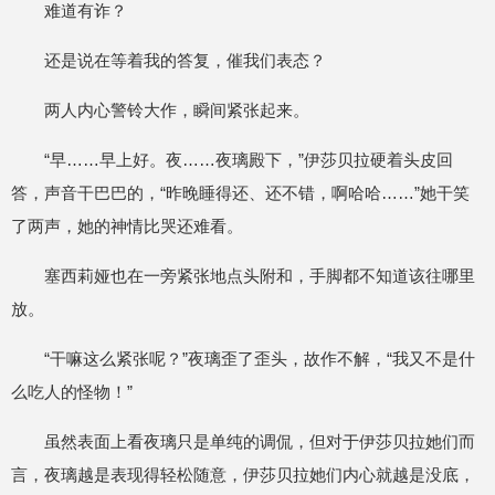
难道有诈？
还是说在等着我的答复，催我们表态？
两人内心警铃大作，瞬间紧张起来。
“早……早上好。夜……夜璃殿下，”伊莎贝拉硬着头皮回
答，声音干巴巴的，“昨晚睡得还、还不错，啊哈哈……”她干笑
了两声，她的神情比哭还难看。
塞西莉娅也在一旁紧张地点头附和，手脚都不知道该往哪里
放。
“干嘛这么紧张呢？”夜璃歪了歪头，故作不解，“我又不是什
么吃人的怪物！”
虽然表面上看夜璃只是单纯的调侃，但对于伊莎贝拉她们而
言，夜璃越是表现得轻松随意，伊莎贝拉她们内心就越是没底，