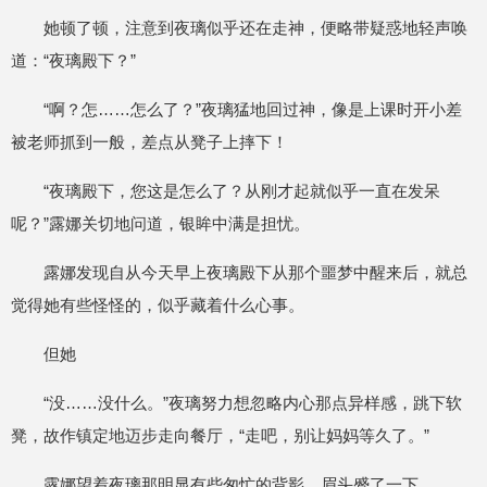
她顿了顿，注意到夜璃似乎还在走神，便略带疑惑地轻声唤
道：“夜璃殿下？”
“啊？怎……怎么了？”夜璃猛地回过神，像是上课时开小差
被老师抓到一般，差点从凳子上摔下！
“夜璃殿下，您这是怎么了？从刚才起就似乎一直在发呆
呢？”露娜关切地问道，银眸中满是担忧。
露娜发现自从今天早上夜璃殿下从那个噩梦中醒来后，就总
觉得她有些怪怪的，似乎藏着什么心事。
但她
“没……没什么。”夜璃努力想忽略内心那点异样感，跳下软
凳，故作镇定地迈步走向餐厅，“走吧，别让妈妈等久了。”
露娜望着夜璃那明显有些匆忙的背影，眉头蹙了一下。