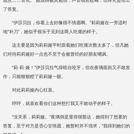
愿意……尝试。”她说得极其勉强，声音细若蚊蝇，但终究是给出
了答复。
“伊莎贝拉，你看上去好像很不情愿啊。”莉莉娅在一旁适时
地“补刀”，她似乎很乐于见到这两人吃瘪的样子。
这主要是因为莉莉娅平时跟着她们吃瘪次数太多了，但凡她
们对待莉莉娅好一点也不至于会被曾经的好朋友嘲讽。
“莉·莉·娅！”伊莎贝拉气得暗自咬牙，但在夜璃面前又不敢发
作，只能狠狠瞪了莉莉娅一眼。
对此莉莉娅内心狂喜。
哼哼，就喜欢看你们这种想打我又不敢动手的样子。
“没关系，莉莉娅。”夜璃倒是显得很豁达，她得到了想要的
答复，至于对方是否心甘情愿，她暂时并不强求，“我得到她们的