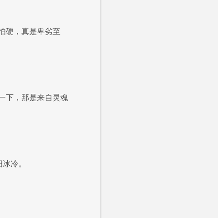
怕硬，真是卑劣至
一下，那是来自灵魂
旧冰冷。