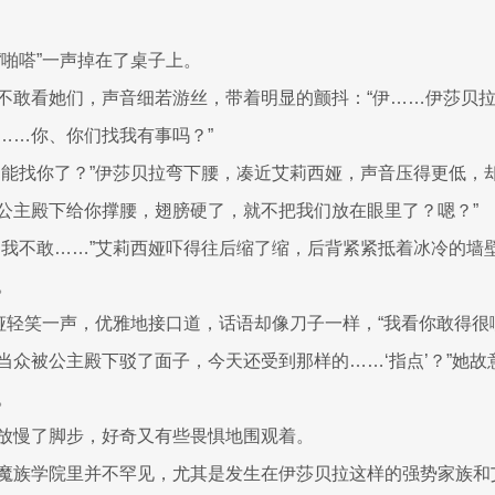
“啪嗒”一声掉在了桌子上。
不敢看她们，声音细若游丝，带着明显的颤抖：“伊……伊莎贝
……你、你们找我有事吗？”
不能找你了？”伊莎贝拉弯下腰，凑近艾莉西娅，声音压得更低，
公主殿下给你撑腰，翅膀硬了，就不把我们放在眼里了？嗯？”
…我不敢……”艾莉西娅吓得往后缩了缩，后背紧紧抵着冰冷的墙
。
莉娅轻笑一声，优雅地接口道，话语却像刀子一样，“我看你敢得
当众被公主殿下驳了面子，今天还受到那样的……‘指点’？”她故意
。
放慢了脚步，好奇又有些畏惧地围观着。
魔族学院里并不罕见，尤其是发生在伊莎贝拉这样的强势家族和