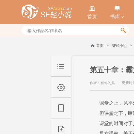


首页
书库


>
>
首页
SF轻小说
第五十章：霸
作者：有你的风
更新时间：
课堂之上，风平
但课堂之下，暗
课堂的时间对于
早在课前，关于