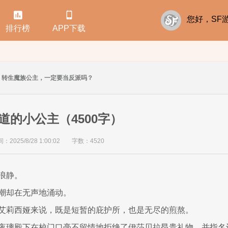


您好，S
排行榜
APP下载
转生魔族公主，一定要当反派吗？
道的小公主（4500字）
2025/8/28 1:00:02
字数：4520
浪静。
潮却在无声地涌动。
艾莉西娅来说，既是短暂的庇护所，也是无尽的煎熬。
夜璃殿下在校门口毫不留情地拒绝了伊莎贝拉昂贵礼物，并指名