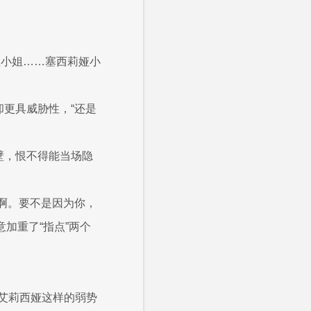
拉小姐……塞西莉娅小
却更具威胁性，“还是
壁，恨不得能当场隐
很啊。要不是因为你，
加重了“指点”两个
艾莉西娅这样的弱势