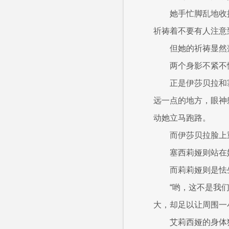
她手忙脚乱地收
祈祷着不要有人注意
但她的祈祷显然
两个身影不紧不
正是伊莎贝拉和
远一点的地方，眼神
动她立马跑路。
而伊莎贝拉脸上
塞西莉娅则站在
而莉莉娅则是怯
“哟，这不是我
大，却足以让周围一
艾莉西娅的身体