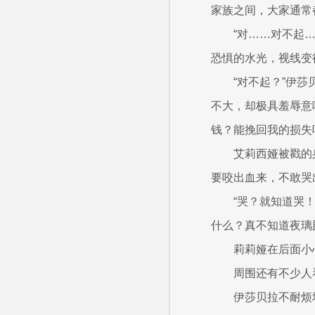
家族之间，大家通常
“对……对不起
恐惧的水光，视线变
“对不起？”伊
不大，却极具羞辱意
钱？能挽回我的损失
艾莉西娅被戳的
要咬出血来，不敢哭
“哭？就知道哭
什么？真不知道夜璃
莉莉娅在后面小
周围还有不少人
伊莎贝拉不耐烦