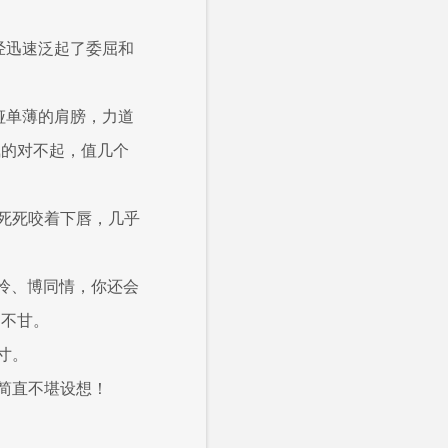
经迅速泛起了委屈和
娅单薄的肩膀，力道
飘的对不起，值几个
死死咬着下唇，几乎
可怜、博同情，你还会
和不甘。
寸。
简直不堪设想！