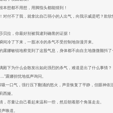
根本想都不用想，用脚指头都能猜到！
！对付不了我，就拿比自己弱小的人出气，向我示威是吧？欺软
莎贝拉，你最好别被我逮到确凿的证据！
瞬间冷了下来，一股冰冷的杀气不受控制地弥漫开来。
的露娜敏锐地察觉到了这股气息，身体都不由自主地微微颤抖了
璃殿下为什么会散发出如此强烈的杀气，难道是出了什么事情？
……”露娜担忧地低声询问。
璃深吸一口气，强行压下翻涌的怒火，声音恢复了平静，但眼神依
莉西娅。
情，尽量让自己看起来温和一些，然后朝着那个角落走去。
轻声唤道。