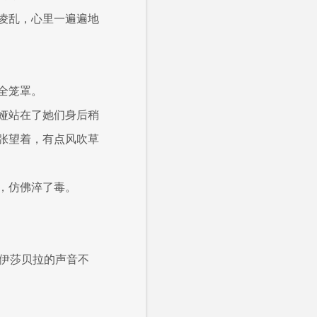
凌乱，心里一遍遍地
全笼罩。
娅站在了她们身后稍
张望着，有点风吹草
，仿佛淬了毒。
”伊莎贝拉的声音不