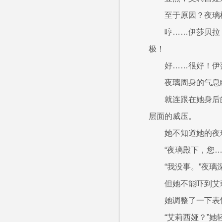
至于原因？夜璃
哼……伊莎贝拉
极！
好……很好！伊
夜璃周身的气息
就连跟在她身后
层面的威压。
她不知道她的夜
“夜璃殿下，您
“我没事。”夜
但她不能吓到艾
她调整了一下表
“艾莉西娅？”她