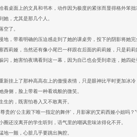
拾着桌面上的文具和书本，动作因为极度的紧张而显得格外笨拙
到她，尤其是那几个人。
落空了。
慢地，带着明确的压迫感走到了她的课桌旁，投下的阴影将她完
塞西莉娅，当然还有像小尾巴一样跟在后面的莉莉娅，只是莉莉
躲闪，她害怕夜璃看到这一幕，因为自己也会受到牵连，她四处
重新挂上了那种高高在上的傲慢表情，只是眼神比平时更加冰冷
她身侧，脸上带着一种看戏般的微笑。
生生的，既害怕卷入又不敢离开。
们尊贵的‘公主殿下唯一指定的舞伴’，月影家的艾莉西娅小姐吗？
小圈还没离开的学生听到，语气里的嘲讽意味浓得化不开。
猛地一颤，心脏几乎要跳出胸腔。