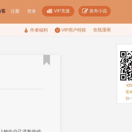


VIP充值
发布小说
F游客
注册
登录
在线漫画

作者福利
VIP用户特权

iO
安卓
扫
让她向自己道歉的传