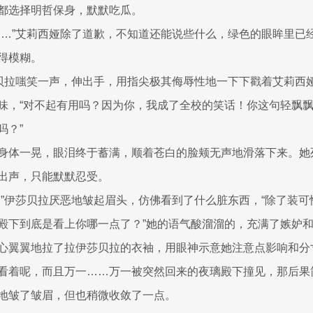
都选择明哲保身，默默吃瓜。
……”艾莉西娅除了道歉，不知道还能说些什么，绿色的眼眸里已
得模糊。
莎贝拉嗤笑一声，伸出手，用指尖极其侮辱性地一下下戳着艾莉西
味，“对不起有用吗？因为你，我成了全校的笑话！你这句轻飘
吗？”
身体一晃，眼泪终于蓄满，顺着苍白的脸颊无声地滑落下来。她
出声，只能默默忍受。
！”伊莎贝拉厌恶地皱起眉头，仿佛看到了什么脏东西，“除了装
殿下到底是看上你哪一点了？”她的语气酸溜溜的，充满了嫉妒
心翼翼地拉了拉伊莎贝拉的衣袖，用眼神示意她注意点影响和分
看着呢，而且万一……万一被突然回来的夜璃殿下撞见，那后果
地皱了皱眉，但也稍微收敛了一点。