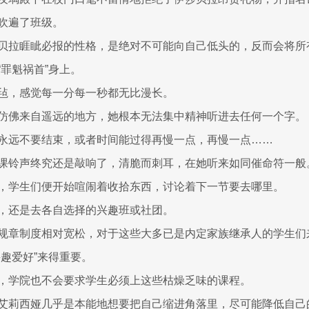
吹遍了班级。
贝拉睚眦必报的性格，是绝对不可能向自己低头的，反而会将所
罪魁祸首”身上。
毡，感觉每一分每一秒都无比漫长。
仿佛来自遥远的地方，她根本无法集中精神听进去任何一个字。
永远不要结束，或者时间能过得再慢一点，再慢一点……
课铃声终究还是敲响了，清脆而刺耳，在她听来如同催命符一般
，学生们便开始喧闹着收拾东西，讨论着下一节要去哪里。
，还是去各自选择的兴趣班或社团。
规章制度相对宽松，对于这些大多已是内定家族继承人的学生们
兴趣爱好”来得重要。
，学院也不会要求学生必须上这些枯燥乏味的课程。
艾莉西娅几乎是本能地想要把自己缩进角落里，尽可能降低自己