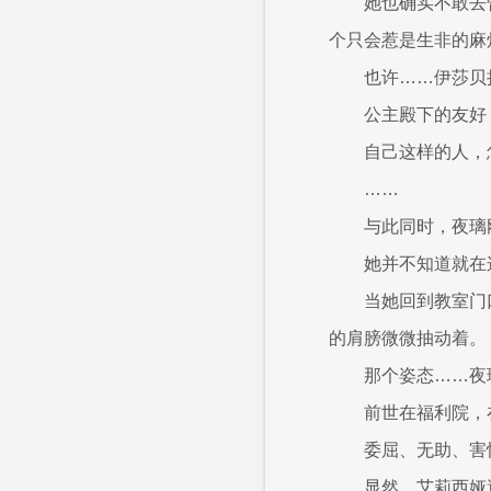
她也确实不敢去
个只会惹是生非的麻
也许……伊莎贝
公主殿下的友好
自己这样的人，
……
与此同时，夜璃
她并不知道就在
当她回到教室门
的肩膀微微抽动着。
那个姿态……夜
前世在福利院，
委屈、无助、害
显然，艾莉西娅