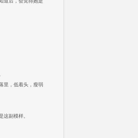
知道后，会觉得她是
。
落里，低着头，瘦弱
是这副模样。