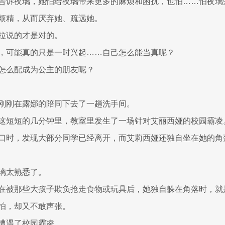
告诉夜璃，她怕给夜璃带来更多的麻烦和困扰，也怕……怕夜璃
烦精，从而厌弃她、疏远她。
拉说的才是对的。
，可能真的只是一时兴起……自己怎么能当真呢？
怎么配成为公主的朋友呢？
刚刚在露娜的陪同下去了一趟洗手间。
这短短的几分钟里，教室里发生了一场针对艾丽西娅的校园霸凌
口时，发现大部分同学已经离开，而艾莉西娅还独自坐在她的角
璃太熟悉了。
在被那些大孩子欺负抢走食物或玩具后，她独自躲在角落时，就
怕，却又不敢声张。
遭遇了校园霸凌。