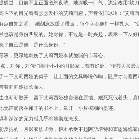
提醒过，目前不宜正面激怒夜璃。她深吸一口气，决定改用“软刀
高临下的目光看着瑟瑟发抖的艾莉西娅，声音依旧冰冷：“艾莉
有点自知之明。”她刻意放缓了语速，每个字都像针一样扎人，“
然也该是身份匹配的。她对你，不过是一时兴起，表示一下友好
忘了自己是谁，是什么身份。”
毒液，更深地刺伤了艾莉西娅本就脆弱的自尊心。
一点，对你，对你们那个小小的月影家，都有好处。”伊莎贝拉最
了一下艾莉西娅的桌子，让上面的文具哗啦作响，随后才与塞西
带着莉莉娅扬长而去。
生也渐渐散开，留下艾莉西娅独自僵在原地。她死死低着头，肩
地无声滴落在摊开的书本上，晕开一小片模糊的墨迹。
惧和深深的无力感几乎将她彻底淹没。
能反抗的，月影家族式微，根本承受不起阿斯塔特和霍恩海姆家