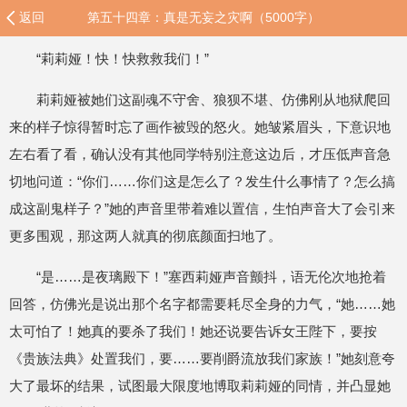
返回
第五十四章：真是无妄之灾啊（5000字）
“莉莉娅！快！快救救我们！”
莉莉娅被她们这副魂不守舍、狼狈不堪、仿佛刚从地狱爬回
来的样子惊得暂时忘了画作被毁的怒火。她皱紧眉头，下意识地
左右看了看，确认没有其他同学特别注意这边后，才压低声音急
切地问道：“你们……你们这是怎么了？发生什么事情了？怎么搞
成这副鬼样子？”她的声音里带着难以置信，生怕声音大了会引来
更多围观，那这两人就真的彻底颜面扫地了。
“是……是夜璃殿下！”塞西莉娅声音颤抖，语无伦次地抢着
回答，仿佛光是说出那个名字都需要耗尽全身的力气，“她……她
太可怕了！她真的要杀了我们！她还说要告诉女王陛下，要按
《贵族法典》处置我们，要……要削爵流放我们家族！”她刻意夸
大了最坏的结果，试图最大限度地博取莉莉娅的同情，并凸显她