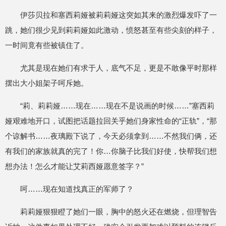
伊莎贝拉和塞西莉娅被莉莉娅这突如其来的激烈爆发吓了一
跳，她们很少见到莉莉娅如此激动，愤怒甚至有些尖刻的样子，
一时间竟有些被镇住了。
尤其是现在她们有求于人，底气不足，更是不敢像平时那样
摆出大小姐架子呵斥她。
“莉、莉莉娅……现在……现在不是说画的时候……”塞西莉
娅艰难地开口，试图把话题拉回关乎她们身家性命的“正轨”，“那
个谅解书……夜璃殿下说了，今天必须拿到……不然我们俩，还
有我们的家族就真的完了！你…你脑子比我们好使，快帮我们想
想办法！怎么才能让艾莉西娅愿意签字？”
呵……现在知道找真正的军师了？
莉莉娅狠狠瞪了她们一眼，胸中的怒火还在燃烧，但理智告