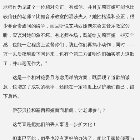
老师作为见证？一位相对公正、有威信、并且艾莉西娅可能也比
较信任的老师？比如音乐教室的温莎夫人？她性格温和公正，很
少参合贵族间的纷争，而且听说艾莉西娅偶尔会去音乐教室旁
听，应该对她印象不坏。有老师在场，既能给艾莉西娅一些安全
感，也能一定程度上监督你们，防止你们再搞小动作，同时……
万一以后夜璃殿下问起来，也有个第三方证明你们确实努力道歉
了，并非毫无作为。”
这是一个相对稳妥且考虑周详的方案，既展现了道歉的诚
意，也增加了成功的概率，还能在一定程度上保护她们自己，留
下后路。
伊莎贝拉和塞西莉娅面面相觑，让老师参与？
这简直是把她们的丢人事进一步扩大化！
但事已至此，似乎也没有更好的办法了。相比于家族倾覆与