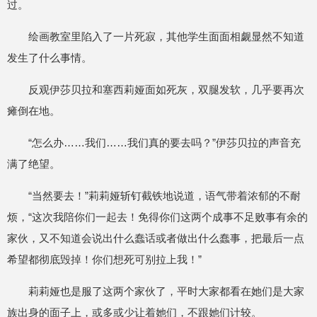
过。
绘画教室里陷入了一片死寂，其他学生面面相觑显然不知道
发生了什么事情。
反观伊莎贝拉和塞西莉娅面如死灰，双腿发软，几乎要再次
瘫倒在地。
“怎么办……我们……我们真的要去吗？”伊莎贝拉的声音充
满了绝望。
“当然要去！”莉莉娅斩钉截铁地说道，语气带着浓郁的不耐
烦，“这次我陪你们一起去！免得你们这两个成事不足败事有余的
家伙，又不知道会说出什么蠢话或者做出什么蠢事，把最后一点
希望都彻底毁掉！你们想死可别拉上我！”
莉莉娅也是服了这两个家伙了，平时大家都看在她们是大家
族出身的面子上，或多或少让着她们，不跟她们计较。