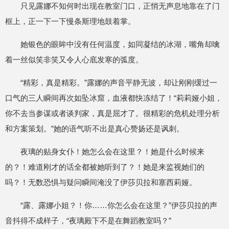
只见露娜不知何时出现在教室门口，正悄无声息地靠在了门
框上，正一下一下慢条斯理地鼓着掌。
她银色的眼眸中没有任何温度，如同凝结的冰湖，嘴角却噙
着一丝似笑非笑又令人心底发寒的弧度。
“精彩，真是精彩。”露娜的声音平静无波，却让刚刚缓过一
口气的三人瞬间再次如坠冰窟，血液都快冻结了！“莉莉娅小姐，
你不去当参谋或者谈判家，真是屈才了。很精彩的危机处理分析
和方案策划。”她的语气听不出是真心赞扬还是讽刺。
夜璃的贴身女仆！她怎么会在这里？！她是什么时候来
的？！难道刚才的话全都被她听到了？！她是来监视她们的
吗？！无数恐惧与疑问瞬间淹没了伊莎贝拉和塞西莉娅。
“露、露娜小姐？！你……你怎么会在这里？”伊莎贝拉的声
音抖得不成样子，“夜璃殿下不是在舞蹈教室吗？”