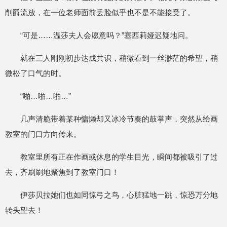
削爵流放，在一位老师面前丢脸似乎也不是不能接受了。
“可是……温莎夫人会愿意吗？”塞西莉娅迟疑地问。
就在三人刚刚初步达成共识，稍微看到一丝渺茫的希望，稍
微松了口气的时。
“啪…啪…啪…”
几声清脆带着某种慵懒却又冰冷节奏的鼓掌声，突然从绘画
教室的门口方向传来。
教室里所有正在作画或休息的学生目光，瞬间都被吸引了过
去，齐刷刷地聚焦到了教室门口！
伊莎贝拉她们也如同惊弓之鸟，心脏猛地一跳，惊恐万分地
转头望去！