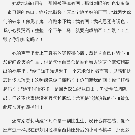
她猛地指向画架上那幅被毁掉的画，那道刺眼的红色划痕像
一道丑陋的伤口，狰狞地撕裂了原本宁静美好的画面，“就因为你
们的破事！像见了鬼一样跑来吓我！我的画！我构思还有调色，
我小心翼翼画了整整一个下午！马上就要完成的画！全毁了！全
毁了你们知道吗？！”
她的声音里带上了真实的哭腔和心痛，既是为自己付诸心血
却瞬间毁灭的作品，也是气恼自己总是被迫卷入这两个麻烦精惹
出的祸事里，“你们知不知道对于一个艺术创作者而言，灵感和状
态是多么珍贵！这种感觉你们懂吗？！你们赔我的画！你们赔得
起吗？！”她平时话不多，是因为深知祸从口出，习惯性低调隐
忍，但这不代表她没有脾气和底线！尤其是当她珍视的心血被如
此莫名其妙毁掉时！
还有别看莉莉娅平时总是一副怯生生、没什么存在感、像个
应声虫一样跟在伊莎贝拉和塞西莉娅身后的小可怜模样，那更多