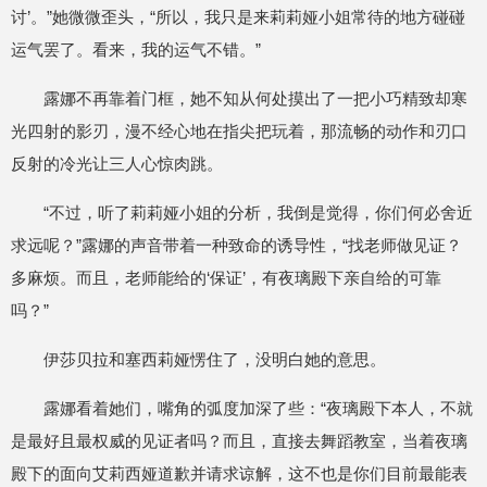
讨’。”她微微歪头，“所以，我只是来莉莉娅小姐常待的地方碰碰
运气罢了。看来，我的运气不错。”
露娜不再靠着门框，她不知从何处摸出了一把小巧精致却寒
光四射的影刃，漫不经心地在指尖把玩着，那流畅的动作和刃口
反射的冷光让三人心惊肉跳。
“不过，听了莉莉娅小姐的分析，我倒是觉得，你们何必舍近
求远呢？”露娜的声音带着一种致命的诱导性，“找老师做见证？
多麻烦。而且，老师能给的‘保证’，有夜璃殿下亲自给的可靠
吗？”
伊莎贝拉和塞西莉娅愣住了，没明白她的意思。
露娜看着她们，嘴角的弧度加深了些：“夜璃殿下本人，不就
是最好且最权威的见证者吗？而且，直接去舞蹈教室，当着夜璃
殿下的面向艾莉西娅道歉并请求谅解，这不也是你们目前最能表