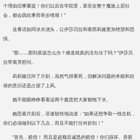
个理由旧事重提！你们以后在学院里，甚至在整个魔族上层社
会，都会因此事而举步维艰！”
这番话如同冰水浇头，让伊莎贝拉和塞西莉娅更加绝望和恐
惧。
“那……那到底该怎么办？难道就真的没办法了吗？”伊莎贝
拉带着哭腔问。
莉莉娅沉吟了片刻，虽然气得要死，但解决问题的本能和自
保的意识还是占据了上风。
她不能眼睁睁看着这两个蠢货把大家都拖下水。
她思索片刻后，语速较快地说道：“如果还想争取一线生机，
你们必须做到以下几点，而且不能打任何折扣！”
“首先，赔偿！ 而且是超额且诚恳的赔偿！你们踩坏、弄脏