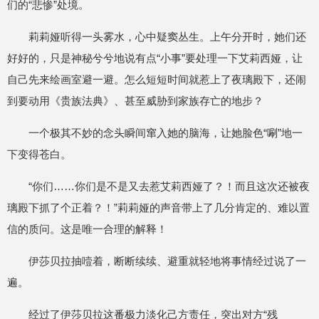
们的“悲惨”处境。
莉莉娅听得一头雾水，心中疑窦丛生。上午分开时，她们还
好好的，只是神秘兮兮地说有点“小事”要处理一下艾莉西娅，让
自己先来绘画室避一避。怎么短短时间就惹上了夜璃殿下，还闹
到要动用《贵族法典》、甚至威胁到家族存亡的地步？
一个极其不妙的念头瞬间窜入她的脑海，让她脸色“唰”地一
下变得苍白。
“你们……你们是不是又去惹艾莉西娅了？！而且这次还被夜
璃殿下抓了个正着？！”莉莉娅的声音带上了几分肯定的、难以置
信的质问。这是唯一合理的解释！
伊莎贝拉抽噎着，断断续续、避重就轻地将事情经过说了一
遍。
经过了伊莎贝拉这番极力淡化己方责任，突出对方“残