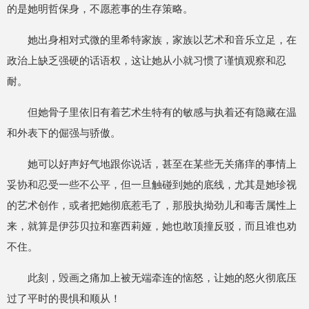
的是她明哲保身，不愿惹事的生存策略。
她出身相对式微的里希特家族，家族以艺术和音乐立足，在
政治上缺乏强硬的话语权，这让她从小就习惯了谨慎观察和忍
耐。
但她骨子里依旧有着艺术生特有的敏感与执着还有隐藏在温
和外表下的倔强与骄傲。
她可以好声好气地跟你说话，甚至在某些无关痛痒的事情上
妥协和忍受一些不公平，但一旦触碰到她的底线，尤其是她珍视
的艺术创作，或者把她彻底惹毛了，那股执拗劲儿和毒舌属性上
来，就算是伊莎贝拉和塞西莉娅，她也敢顶撞反驳，而且谁也劝
不住。
此刻，毁画之痛加上被无端牵连的恼怒，让她的怒火彻底压
过了平时的畏惧和顺从！