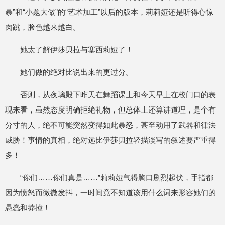
暴”和“小题大做”的“艺术加工”以后的版本，莉莉娅还是听得心惊
肉跳，脸色越来越白。
她太了解伊莎贝拉与塞西莉娅了！
她们做的绝对比说出来的更过分。
否则，从夜璃殿下昨天在舞蹈课上和今天早上在校门口的表
现来看，虽然态度明确拒绝礼物，但总体上还算讲道理，是个有
分寸的人，绝不可能突然变得如此暴怒，甚至动用了武器和律法
威胁！事情的真相，绝对远比伊莎贝拉轻描淡写的叙述要严重得
多！
“你们……你们真是……”莉莉娅气得胸口剧烈起伏，手指都
因为愤怒而微微发抖，一时间竟不知道该用什么词来形容她们的
愚蠢和莽撞！