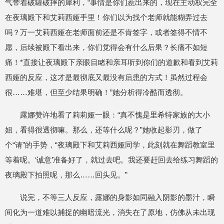
气带着破罐破摔的犀利，“事情是你们惹出来的，现在主动权完全
在夜璃殿下和艾莉西娅手里！你们以为找个老师就能糊弄过去
吗？万一艾莉西娅在老师面前还是不肯签字，或者签得不情不
愿，后续被殿下看出来，你们觉得会有什么后果？长痛不如短
痛！*直接让夜璃殿下亲眼目睹和亲耳听到你们的道歉和看到艾莉
西娅的反应，这才是最彻底又最没有后患的方式！虽然过程会
很……难堪，但至少结果明确！”她分析得冷酷而透彻。
露娜赞许地看了莉莉娅一眼：“真不愧是里希特家族的大小
姐，看得很透彻嘛。那么，还等什么呢？”她收起影刃，做了
个“请”的手势，“夜璃殿下和艾莉西娅同学，此刻就在舞蹈教室里
等着呢。‘诚意’准备好了，就过去吧。我还要赶回去给练习舞蹈的
夜璃殿下拍照呢，那么……回头见。”
说完，不等三人反应，露娜的身影如同融入阴影的墨汁，瞬
间化为一道难以捕捉的幽暗流光，消失在了原地，仿佛从未出现