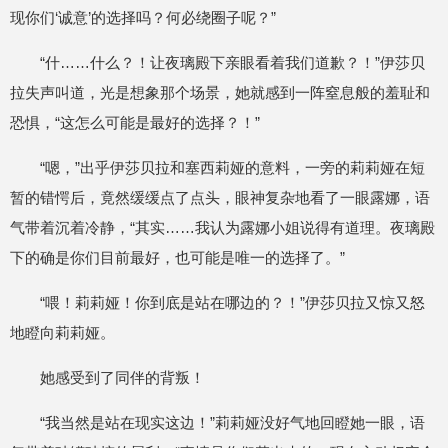
现你们‘诚意’的选择吗？何必绕圈子呢？”
“什……什么？！让夜璃殿下亲眼看着我们道歉？！”伊莎贝
拉失声叫道，光是想象那个场景，她就感到一阵窒息般的羞耻和
恐惧，“这怎么可能是最好的选择？！”
“嗯，”出乎伊莎贝拉和塞西莉娅的意料，一旁的莉莉娅在短
暂的错愕后，竟然缓缓点了点头，眼神复杂地看了一眼露娜，语
气带着沉着冷静，“其实……我认为露娜小姐说得有道理。夜璃殿
下的确是你们目前最好，也可能是唯一的选择了。”
“喂！莉莉娅！你到底是站在哪边的？！”伊莎贝拉又惊又怒
地瞪向莉莉娅。
她感受到了同伴的背叛！
“我当然是站在现实这边！”莉莉娅没好气地回瞪她一眼，语