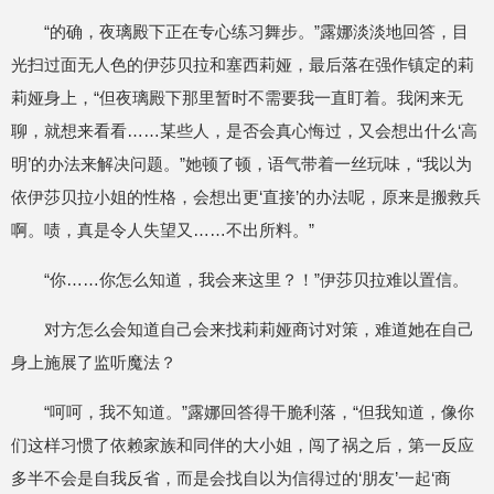
“的确，夜璃殿下正在专心练习舞步。”露娜淡淡地回答，目
光扫过面无人色的伊莎贝拉和塞西莉娅，最后落在强作镇定的莉
莉娅身上，“但夜璃殿下那里暂时不需要我一直盯着。我闲来无
聊，就想来看看……某些人，是否会真心悔过，又会想出什么‘高
明’的办法来解决问题。”她顿了顿，语气带着一丝玩味，“我以为
依伊莎贝拉小姐的性格，会想出更‘直接’的办法呢，原来是搬救兵
啊。啧，真是令人失望又……不出所料。”
“你……你怎么知道，我会来这里？！”伊莎贝拉难以置信。
对方怎么会知道自己会来找莉莉娅商讨对策，难道她在自己
身上施展了监听魔法？
“呵呵，我不知道。”露娜回答得干脆利落，“但我知道，像你
们这样习惯了依赖家族和同伴的大小姐，闯了祸之后，第一反应
多半不会是自我反省，而是会找自以为信得过的‘朋友’一起‘商