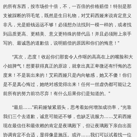
的所有东西，按市场价十倍，不，一百倍的价格赔偿！特别是那
支被踩断的羽毛笔，既然是生日礼物，对艾莉西娅来说肯定意义
非凡，光是赔钱远远不够！必须想办法找到一模一样的，或者找
到品质更高、更精美、意义更特殊的替代品！并且必须附上亲手
写的、最诚恳的道歉信，说明赔偿的原因和你们的悔意！”
“其次，态度！收起你们那套令人作呕的高高在上的嘴脸和大
小姐脾气！想要获得真正的原谅，就拿出真正卑微还有忏悔的态
度来！不是装出来的！艾莉西娅只是内向敏感，她又不傻！你们
是不是真心悔过，她绝对感觉得出来！任何一丝虚伪都可能让之
前所有的努力前功尽弃！有什么后果你们是知道的。”
“最后……”莉莉娅皱紧眉头，思考着如何增加成功率，“光靠
我们三个去道歉，诚意可能还不够，也缺乏说服力……艾莉西娅
现在最信任和最依赖的肯定是夜璃殿下，但让夜璃殿下亲自出面
协调肯定不合适，显得像是施压。或许……我们可以试着找一位