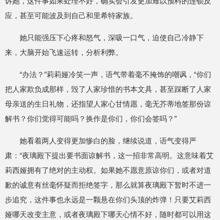
诉她，这件事如果处理不好，确实会引发更加难以预料的连锁反
应，甚至可能波及到自己和里希特家族。
她只能强压下心疼和怒气，深吸一口气，迫使自己冷静下
来，大脑开始飞速运转，分析利弊。
“办法？”莉莉娅冷笑一声，语气带着毫不掩饰的嘲讽，“你们
把人家欺负成那样，毁了人家珍惜的书本文具，甚至踩断了人家
母亲送的生日礼物，还指望人家心甘情愿，毫无芥蒂地签那份谅
解书？你们觉得可能吗？换作是你们，你们会签吗？”
她看着两人变得更加惨白的脸，继续说道，语气变得严
肃：“夜璃殿下提出要书面谅解书，这一招非常高明。这意味着艾
莉西娅拥有了绝对的主动权。如果她不愿意原谅你们，或者对道
歉的诚意有丝毫怀疑而拒绝签字，那么就算夜璃殿下暂时不进一
步追究，这件事也永远是一颗悬在你们头顶的炸弹！只要艾莉西
娅哪天改变主意，或者夜璃殿下哪天心情不好，随时都可以用这