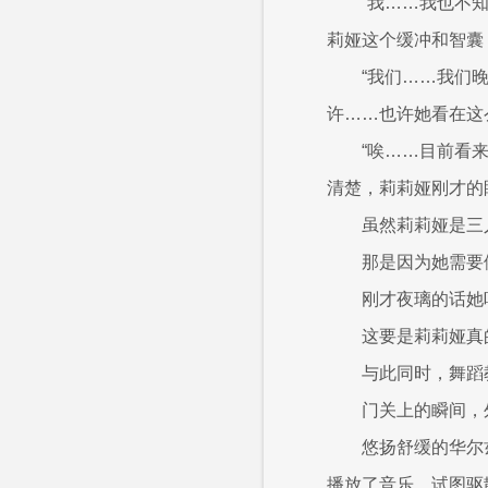
“我……我也不
莉娅这个缓冲和智囊
“我们……我们
许……也许她看在这
“唉……目前看
清楚，莉莉娅刚才的
虽然莉莉娅是三
那是因为她需要
刚才夜璃的话她
这要是莉莉娅真
与此同时，舞蹈
门关上的瞬间，
悠扬舒缓的华尔
播放了音乐，试图驱