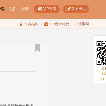


VIP充值
发布小说
F游客
注册
登录
在线漫画

作者福利
VIP用户特权

iO
安卓
扫
的恐惧和分崩离析的