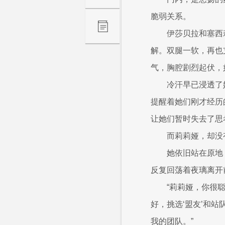
脆弱关系。
伊莎贝拉和塞西
解。双腿一软，再也
气，胸腔剧烈起伏，
冷汗早已浸透了
提醒着她们刚才经历
让她们暂时失去了思
而莉莉娅，却没
她依旧站在原地
反复回荡着夜璃离开
“莉莉娅，你很
好，挑选‘盟友’和
我的团队。”