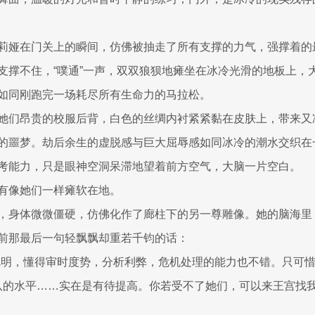
莉娅在门关上的瞬间，仿佛被抽走了所有支撑的力气，强撑着的
支撑不住，“噗通”一声，双双狼狈地瘫坐在冰冷光滑的地板上，
如同刚跑完一场耗尽所有生命力的马拉松。
她们昂贵的校服后背，白色的丝绸内衬紧紧黏在皮肤上，带来又
的噩梦。劫后余生的虚脱感与巨大屈辱感如同冰冷的潮水交织在
考能力，只是眼神空洞呆滞地望着前方空气，大脑一片空白。
有像她们一样瘫软在地。
，身体微微僵硬，仿佛化作了廊柱下的另一尊雕像。她的脑海里
前那最后一句轻飘飘却重若千钧的话：
聪明，懂得审时度势，分析利弊，危机处理的能力也不错。只可
站队的水平……实在是有待提高。你若受不了她们，可以来王宫找