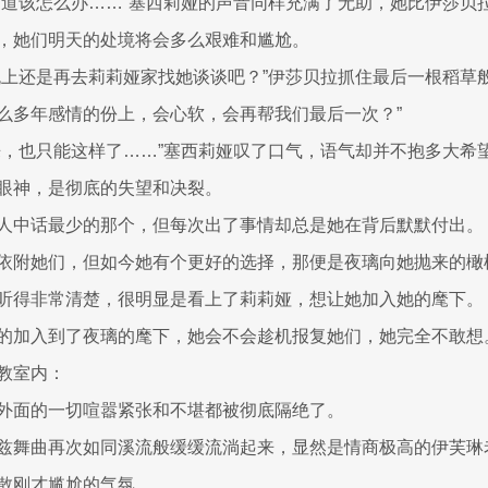
知道该怎么办……”塞西莉娅的声音同样充满了无助，她比伊莎贝
，她们明天的处境将会多么艰难和尴尬。
晚上还是再去莉莉娅家找她谈谈吧？”伊莎贝拉抓住最后一根稻草
么多年感情的份上，会心软，会再帮我们最后一次？”
来，也只能这样了……”塞西莉娅叹了口气，语气却并不抱多大希
眼神，是彻底的失望和决裂。
人中话最少的那个，但每次出了事情却总是她在背后默默付出。
依附她们，但如今她有个更好的选择，那便是夜璃向她抛来的橄
听得非常清楚，很明显是看上了莉莉娅，想让她加入她的麾下。
的加入到了夜璃的麾下，她会不会趁机报复她们，她完全不敢想
教室内：
外面的一切喧嚣紧张和不堪都被彻底隔绝了。
兹舞曲再次如同溪流般缓缓流淌起来，显然是情商极高的伊芙琳
散刚才尴尬的气氛。