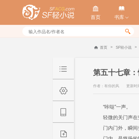


首页
书库


>
>
首页
SF轻小说
第五十七章：情
作者：有你的风
更新时间：
“咔哒”一声。
轻微的关门声在
门内门外，瞬间
门内，是悠扬的