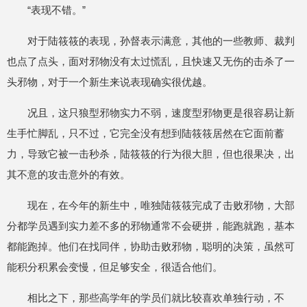
“表现不错。”
对于陆筱筱的表现，孙督表示满意，其他的一些教师、裁判
也点了点头，面对邪物没有太过慌乱，且快速又无伤的击杀了一
头邪物，对于一个新生来说表现确实很优越。
况且，这只狼型邪物实力不弱，速度型邪物更是很容易让新
生手忙脚乱，只不过，它完全没有想到陆筱筱居然在它面前蓄
力，导致它被一击秒杀，陆筱筱的行为很大胆，但也很果决，出
其不意的攻击意外的有效。
现在，在今年的新生中，唯独陆筱筱完成了击败邪物，大部
分都学员遇到实力差不多的邪物通常不会硬拼，能跑就跑，基本
都能跑掉。他们在找同伴，协助击败邪物，聪明的决策，虽然可
能积分积累会变慢，但足够安全，很适合他们。
相比之下，那些高学年的学员们就比较喜欢单独行动，不