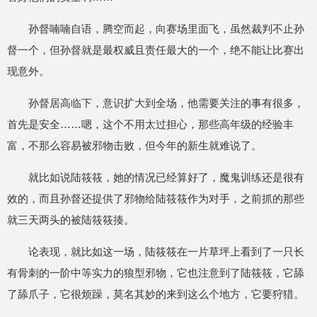
孙督喃喃自语，腾空而起，向赛场里面飞，虽然裁判不止孙
督一个，但孙督就是最权威且责任最大的一个，绝不能让比赛出
现意外。
孙督居高临下，意识扩大到全场，他需要关注的事有很多，
首先是安全……嗯，这个不用太过担心，那些高年级的经验丰
富，不那么容易被邪物击败，但今年的新生就难说了。
就比如说陆筱筱，她的情况已经算好了，魔鬼训练还是很有
效的，而且孙督还提供了邪物给陆筱筱作为对手，之前抓的那些
就三天两头的被陆筱筱揍。
论表现，就比如这一场，陆筱筱在一片草坪上看到了一只长
有骨刺的一阶中等实力的狼型邪物，它也注意到了陆筱筱，它舔
了舔爪子，它很烦躁，莫名其妙的来到这么个地方，它要狩猎。