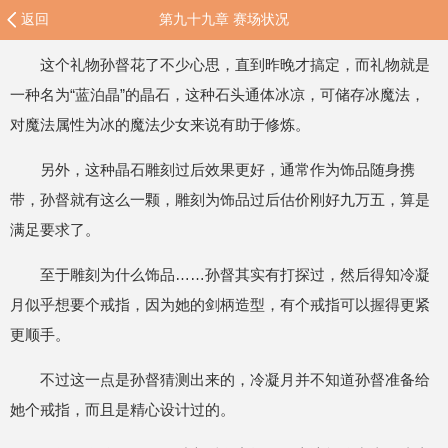
返回
第九十九章 赛场状况
这个礼物孙督花了不少心思，直到昨晚才搞定，而礼物就是
一种名为“蓝泊晶”的晶石，这种石头通体冰凉，可储存冰魔法，
对魔法属性为冰的魔法少女来说有助于修炼。
另外，这种晶石雕刻过后效果更好，通常作为饰品随身携
带，孙督就有这么一颗，雕刻为饰品过后估价刚好九万五，算是
满足要求了。
至于雕刻为什么饰品……孙督其实有打探过，然后得知冷凝
月似乎想要个戒指，因为她的剑柄造型，有个戒指可以握得更紧
更顺手。
不过这一点是孙督猜测出来的，冷凝月并不知道孙督准备给
她个戒指，而且是精心设计过的。