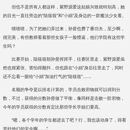
但也不是所有人都这样，紫野源爱这姑娘兴致就特别高，她
的目光一直往旁边的“陆筱筱”和“小娟”及身边的一群魔法少女看。
啧啧啧，为了把她们弄过来，孙督也费了番功夫，至少啊，
很完美，有些教师看着那些女孩子一脸懵逼，他们学院有这些学
生吗？
比赛开始，陆筱筱朝孙督挥挥手，往赛区里走，紫野源爱虽
然也很紧张、害怕得颤抖，但也跟在“小娟”身后往里走了，同时
还不忘看一眼给“小娟”加油打气的“陆筱筱”……
名额的争夺是以排名计算的，学员击败邪物就可以得到分
数，不过，获得的分数孙督做了平衡，像同样是击败一阶邪物，
今年的学员获得的分数肯定比那些学长学姐们要高。
“嗯，各个学年的学生都进去了吧？行，我也该动身了，得看
管好他们的安全啊……”