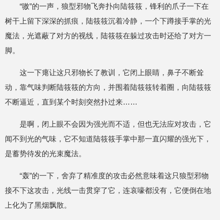
“嗷”的一声，狼型邪物飞奔扑向陆筱筱，锋利的爪子一下在
树干上留下深深的抓痕，陆筱筱沉着冷静，一个下蹲接手掌的光
魔法，光遮蔽了对方的视线，陆筱筱在躲过攻击时还给了对方一
脚。
这一下瘪让这只邪物长了教训，它闭上眼睛，鼻子不断耸
动，靠气味判断陆筱筱的方向，并围着陆筱筱转着圈，向陆筱筱
不断逼近，直到某个时刻突然扑过来……
是啊，闭上眼不会因为强光而不适，但也无法应对攻击，它
闻不到光的气味，它不知道陆筱筱手掌中那一直闪耀的强光下，
是蓄势待发的光束魔法。
“轰”的一下，舍弃了精准度的攻击必然意味着这只狼型邪物
接不下这攻击，光线一击贯穿了它，连哀嚎都没有，它便倒在地
上化为了黑烟飘散。