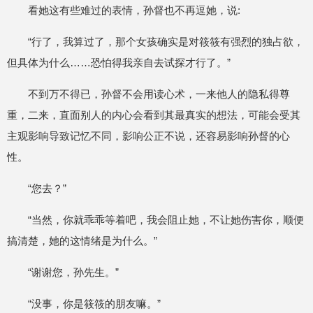
看她这有些难过的表情，孙督也不再逗她，说:
“行了，我算过了，那个女孩确实是对筱筱有强烈的独占欲，
但具体为什么……恐怕得我亲自去试探才行了。”
不到万不得已，孙督不会用读心术，一来他人的隐私得尊
重，二来，直面别人的内心会看到其最真实的想法，可能会受其
主观影响导致记忆不同，影响公正不说，还容易影响孙督的心
性。
“您去？”
“当然，你就乖乖等着吧，我会阻止她，不让她伤害你，顺便
搞清楚，她的这情绪是为什么。”
“谢谢您，孙先生。”
“没事，你是筱筱的朋友嘛。”