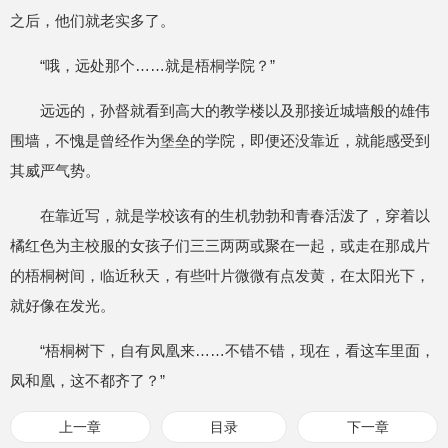
之后，他们就老实多了。
“哦，远处那个……就是梧桐学院？”
远远的，孙督就看到高大的教学楼以及那接近城墙般的雄伟
围墙，不愧是曾经作为堡垒的学院，即便还没靠近，就能感受到
其威严气势。
在靠近写，就是学校该有的生机勃勃和青春活泼了，穿着以
橘红色为主校服的女孩子们三三两两或聚在一起，或走在那成片
的梧桐树间，临近秋天，有些叶片微微有点发黄，在太阳光下，
就好像在发光。
“梧桐树下，自有凤凰来……不错不错，现在，看这车里面，
凤和凰，这不都齐了？”
上一章
目录
下一章