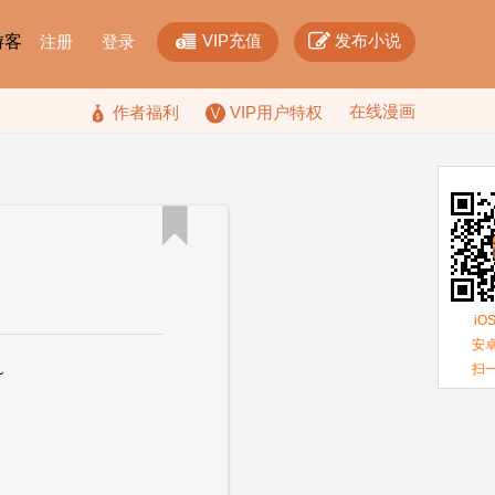


VIP充值
发布小说
F游客
注册
登录
在线漫画

作者福利
VIP用户特权

iO
安卓
扫
~