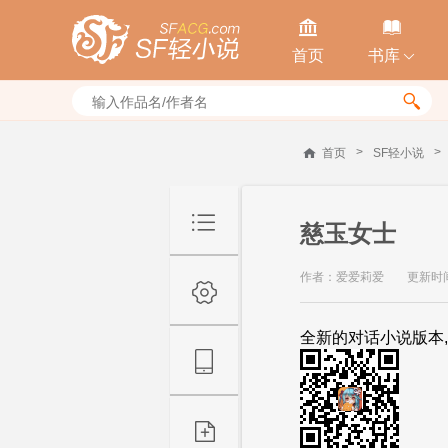


首页
书库


>
>
首页
SF轻小说
慈玉女士
作者：爱爱莉爱
更新时间：
全新的对话小说版本,