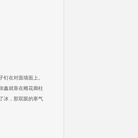
子钉在对面墙面上。
张鑫就靠在雕花廊柱
了冰，那双眼的寒气