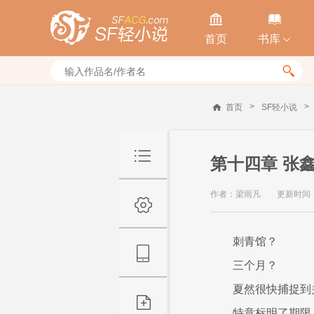


首页
书库


>
>
首页
SF轻小说
第十四章 张
作者：梁雨凡
更新时间：20
刺青馆？
三个月？
夏然很快捕捉到
特意标明了期限