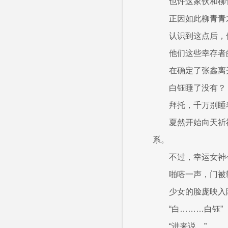
也许这家伙和柳
正因如此柳青青
认识到这点后，
他们这些幸存者
在确定了张鑫离
白钰睡了没有？
拜托，千万别睡
夏然开始向天祈
系。
不过，幸运女神
啪嗒一声，门被
少女的脸庞映入
“白………白钰”
“进来说。”