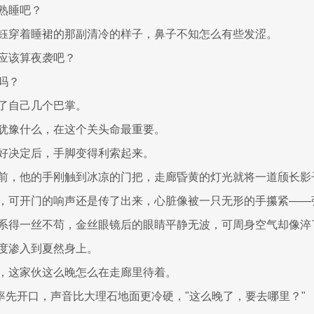
熟睡吧？
钰穿着睡裙的那副清冷的样子，鼻子不知怎么有些发涩。
应该算夜袭吧？
吗？
了自己几个巴掌。
犹豫什么，在这个关头命最重要。
好决定后，手脚变得利索起来。
前，他的手刚触到冰凉的门把，走廊昏黄的灯光就将一道颀长影
，可开门的响声还是传了出来，心脏像被一只无形的手攥紧——
系得一丝不苟，金丝眼镜后的眼睛平静无波，可周身空气却像淬
度渗入到夏然身上。
，这家伙这么晚怎么在走廊里待着。
鑫率先开口，声音比大理石地面更冷硬，"这么晚了，要去哪里？"