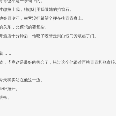
青青也不是一条绳上的。
才想拉上我，她想利用我做她的挡箭石。
他突冒冷汗，幸亏没把希望全押在柳青青身上。
的关系，比预想的要复杂。
开酒店十分钟后，他咬了咬牙走到白钰门旁敲起了门。
着……
祷，毕竟这是最好的机会了，错过这个他很难再柳青青和张鑫眼
今天确实站在他这一边。
轻轻拉开。
眼帘。