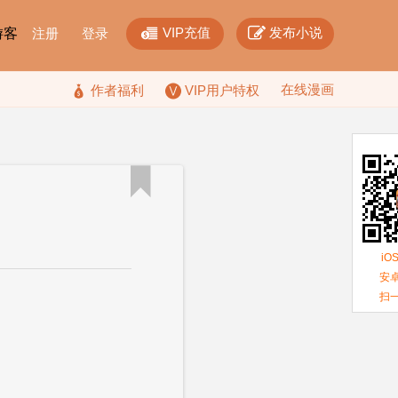


VIP充值
发布小说
F游客
注册
登录
在线漫画

作者福利
VIP用户特权

iO
安卓
扫