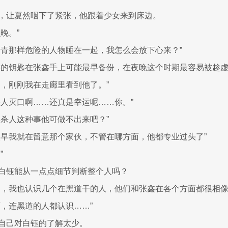
，让夏然咽下了紧张，他跟着少女来到床边。
晚。”
青青那样危险的人物睡在一起，我怎么会放下心来？”
键的钥匙在张鑫手上可能最早备份，在夜晚这个时期最容易被趁虚
的，刚刚我在走廊里看到他了。”
杀人灭口啊……还真是幸运呢……你。”
样杀人这种事他可做不出来吧？”
很早我就在留意那个家伙，不管在哪方面，他都专业过头了”
”
白钰能从一点点细节判断整个人吗？
的，我也认识几个在黑道干的人，他们和张鑫在各个方面都很相像
啊，连黑道的人都认识……”
自己对白钰的了解太少。