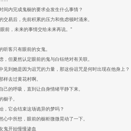
时间内完成鬼橱的要求会发生什么事情？
的交易后，先前积累的压力和焦虑顿时涌来。
好眼前，未来的事情交给未来再说。”
的听客只有眼前的女鬼。
虑，但夏然认定眼前的鬼与白钰绝对有关联。
中见到她是因为诅咒的力量，那这份诅咒是何时出现在他身上？
那样去过黄花村啊。
自己的呼吸，直到让自身情绪平静下来。
的橱子。
始，它会结束这场诡异的梦吗？
然心中所想，眼前的橱柜微微晃动了一下。
女鬼开始慢慢渗血