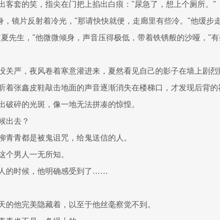
出客套的笑，指尖在门把上掐出白痕："尿急了，想上个厕所。"
起身，镜片反射着冷光，"那请快快就便，走廊里有些冷。"他缓步
过夏先生，"他微微倾身，声音压得极低，带着铁锈般的沙哑，"
没关严，夜风卷着寒意灌进来，夏然看见自己的影子在墙上剧烈
听着张鑫皮鞋敲击地面的声音逐渐消失在楼梯口，才发现后背的
出破碎的光斑，像一地无法拼凑的惊惶。
候出去？
柳青青都是被鬼诅咒，给鬼送信的人。
这个男人一无所知。
人的时候，他明确感受到了……
天的他完美隐藏着，以至于他丝毫察觉不到。