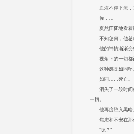
血液不停下流，
你……
夏然怔怔地看着
不知怎何，他总
他的神情渐渐变
视角下的一切都
这种感觉如同坠
如同……死亡。
消失了一段时间
一切。
他再度堕入黑暗
焦虑和不安在那
“嗯？”