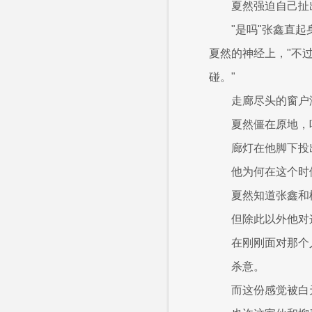
夏然强迫自己扯
"是吗"张鑫直
夏然的神经上，"不
碰。"
走廊尽头的窗户
夏然僵在原地，
廊灯在他脚下投
他为何在这个时
夏然知道张鑫和
但除此以外他对
在刚刚面对那个
杀意。
而这份感觉被白