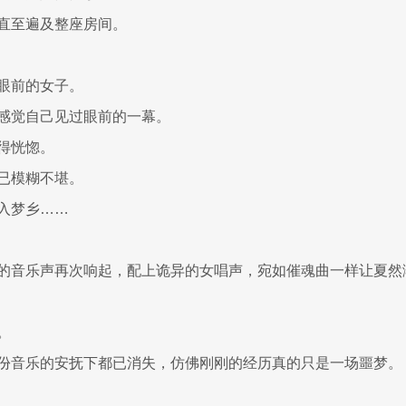
直至遍及整座房间。
眼前的女子。
感觉自己见过眼前的一幕。
得恍惚。
已模糊不堪。
入梦乡……
的音乐声再次响起，配上诡异的女唱声，宛如催魂曲一样让夏然渐
。
份音乐的安抚下都已消失，仿佛刚刚的经历真的只是一场噩梦。