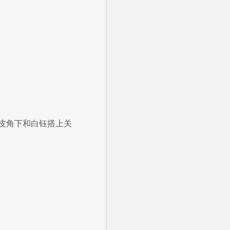
皮角下和白钰搭上关