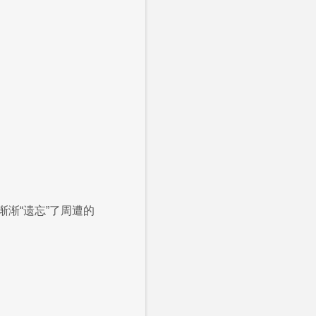
渐“遗忘”了周遭的