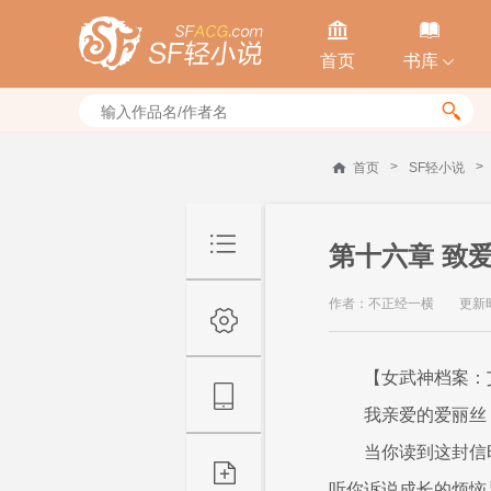


首页
书库


>
>
首页
SF轻小说
第十六章 致
作者：不正经一横
更新时间
【女武神档案：艾
我亲爱的爱丽丝
当你读到这封信
听你诉说成长的烦恼