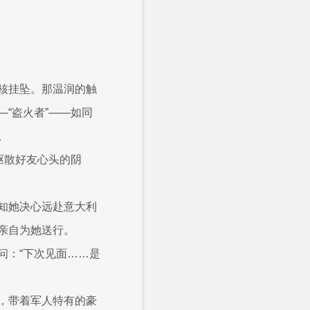
核挂坠。那温润的触
“盗火者”——如同
。
驱散好友心头的阴
知她决心远赴意大利
亲自为她送行。
问：“下次见面……是
，带着军人特有的豪