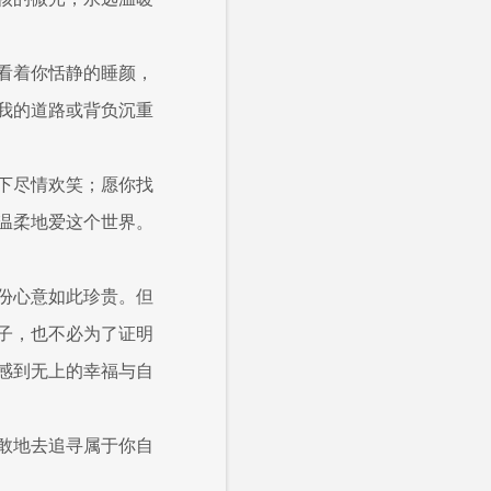
看着你恬静的睡颜，
我的道路或背负沉重
下尽情欢笑；愿你找
温柔地爱这个世界。
份心意如此珍贵。但
子，也不必为了证明
感到无上的幸福与自
敢地去追寻属于你自