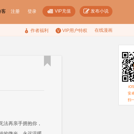


VIP充值
发布小说
F游客
注册
登录
在线漫画

作者福利
VIP用户特权

iO
安卓
扫
无法再亲手拥抱你，
核的微光，永远温暖