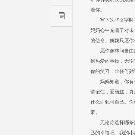
着你。
写下这些文字时
妈妈心中充满了对未
的使命。妈妈只愿你
愿你像林间自由
到热爱的事物，无论
你的笑容，比任何勋
妈妈知道，你有
请记住，爱丽丝，真
什么而勉强自己。你
豪。
无论你选择哪条
己的幸福吧，我的小