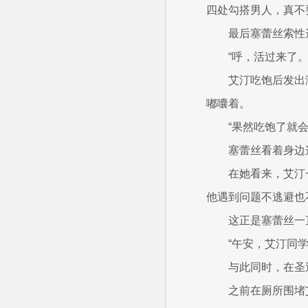
四处勾搭男人，真不
最后塞蕾丝索性
“呼，活过来了。
艾汀吃饱后发出
嘟囔着。
“果然吃饱了就会犯
塞蕾丝看着身边
在她看来，艾汀
他遇到问题不逃避也
这正是塞蕾丝一
“午安，艾汀同学..
与此同时，在圣
之前在厕所围堵