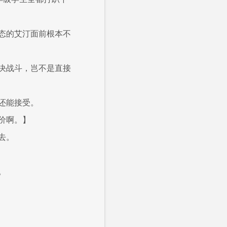
态的艾汀面前根本不
决战斗，岂不是直接
还能接受。
价啊。】
去。
。