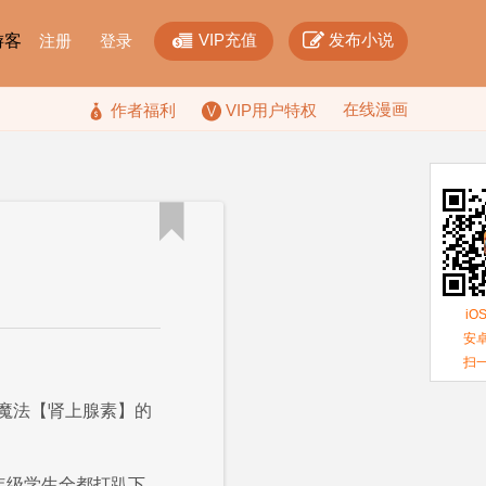


VIP充值
发布小说
F游客
注册
登录
在线漫画

作者福利
VIP用户特权

iO
安卓
扫
魔法【肾上腺素】的
年级学生全都打趴下