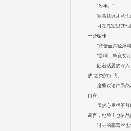
“没事。”
塞蕾丝这才意识
可在教室里其他
十分暧昧。
“塞蕾丝真轻浮
“是啊，毕竟艾
随着话题的深入
贱”之类的字眼。
这些议论声虽然
自在。
虽然心里很不舒
谣言，她脸上也依然
过去的塞蕾丝也