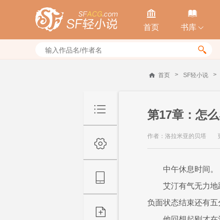


首页
书库


>
>
首页
SF轻小说
第17章：怎
作者：洛拉米亚的贝塔
中午休息时间。
艾汀有气无力地
负面状态结束还有五
他回想起刚才在