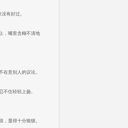
来没有好过。
上，嘴里含糊不清地
不在意别人的议论。
忍不住轻轻上扬。
痕，显得十分狼狈。