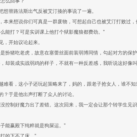
怎么回事？”
把想替路法斯出气反被艾汀揍的事说了一遍。
，本来想说你们可真是一群废物，可想起自己也被艾汀打败过，
这么能打？可是实训课上他打个狱影魔狼都费劲。”
见，开始议论起来。
不是扮猪吃老虎，故意在塞蕾丝面前装弱博同情，勾起对方的保护
好，却装成实战弱鸡的样子，不就有一种反差感，我听说这好像叫什么
越难看，这小子还玩起策略来了，妈的，跟老子抢女人，谁不知
的？于是他出声打断了众人的讨论。
，没控制好魔力出了差错。这次回来，我一定会让那个转学生见
小子能赢殿下纯粹就是狗屎运。”
他打的下不了床。”