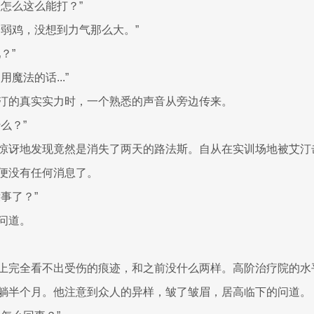
子怎么这么能打？”
个弱鸡，没想到力气那么大。”
？”
魔法的话...”
汀的真实实力时，一个熟悉的声音从旁边传来。
么？”
惊讶地发现竟然是消失了两天的路法斯。自从在实训场地被艾汀
便没有任何消息了。
事了？”
问道。
上完全看不出受伤的痕迹，和之前没什么两样。高阶治疗院的水
躺半个月。他注意到众人的异样，皱了皱眉，居高临下的问道。