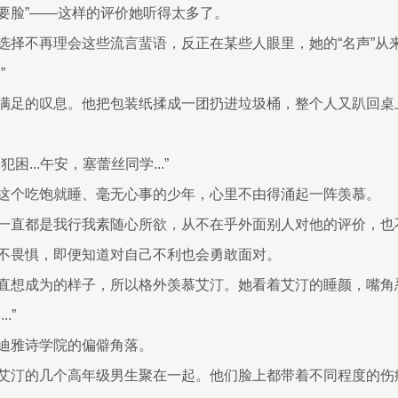
要脸”——这样的评价她听得太多了。
选择不再理会这些流言蜚语，反正在某些人眼里，她的“名声”从
”
满足的叹息。他把包装纸揉成一团扔进垃圾桶，整个人又趴回桌
困...午安，塞蕾丝同学...”
这个吃饱就睡、毫无心事的少年，心里不由得涌起一阵羡慕。
一直都是我行我素随心所欲，从不在乎外面别人对他的评价，也
不畏惧，即便知道对自己不利也会勇敢面对。
直想成为的样子，所以格外羡慕艾汀。她看着艾汀的睡颜，嘴角
.”
迪雅诗学院的偏僻角落。
艾汀的几个高年级男生聚在一起。他们脸上都带着不同程度的伤