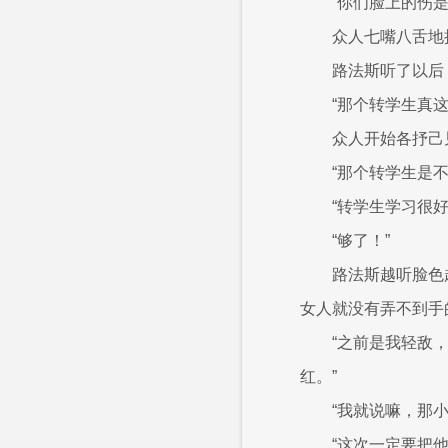
“你们脸上的伤是
众人七嘴八舌地
路法斯听了以后
“那个转学生真
众人开始各抒己
“那个转学生是
“转学生学习很
“够了！”
路法斯越听脸色
女人就没有弄不到手
“之前是我轻敌
红。”
“我就说嘛，那
“这次一定要把