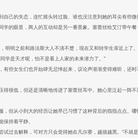
到自己的失态，连忙摇头转过脸。谁也没注意到她的耳尖有些微
同学的眼里，两人的互动却是另一番景象。塞蕾丝给艾汀带午餐
啊，明明之前和路法斯大人不清不楚，现在又和转学生亲近上了。
汀同学是天才呢，怕不是看上人家的未来潜力了。”
，有些女生们也开始肆无忌惮起来，议论声渐渐变得难听，还时不
压得很低，但还是清晰地传进了塞蕾丝耳中。她心里泛起一阵不
服，但从小到大的经历让她早已习惯了这种背后的指指点点。哪
能保持着平静。
尝试过去解释，可对方只会觉得她在凡尔赛，越描越黑。“不就