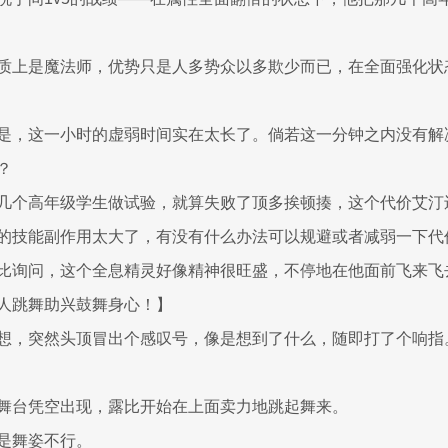
质上是魔法师，优势只是人多势众以多欺少而已，在全面强化状
是，这一小时的虚弱时间实在太长了。倘若这一分钟之内没有解
？
几个高年级学生做试验，就算失败了顶多挨顿揍，这个代价艾汀
的技能副作用太大了，有没有什么办法可以规避或者减弱一下代
比询问，这个全息精灵好像精神很旺盛，不停地在他面前飞来飞
人跳舞助兴鼓舞身心！】
想，突然头顶冒出个感叹号，像是想到了什么，随即打了个响指
舞台凭空出现，露比开始在上面卖力地跳起舞来。
是舞姿不行。