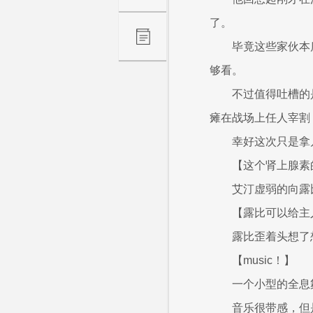
了。
毕竟这些家伙本
够看。
不过值得吐槽的
瘫在战场上任人宰割
幸好这次只是拿
【这个肾上腺素
艾汀虚弱的向露
【露比可以给主
露比歪着头想了
【music！】
一个小型的全息
音乐很带感，但