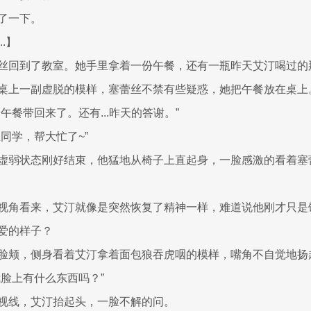
了一下。
.】
丝回到了教室。她手里拿着一份午餐，还有一瓶昨天艾汀喝过的
桌上一副虚脱的模样，塞蕾丝不禁有些疑惑，她把午餐放在桌上
午餐带回来了。还有...昨天的答谢。”
同学，帮大忙了~”
虚弱状态刚好结束，他猛地从椅子上直起身，一脸感激的看着塞
视角看来，艾汀就像是突然恢复了精神一样，难道说他刚才只是
爱的样子？
脸颊，侧身看着艾汀拿着面包狼吞虎咽的模样，嘴角不自觉地扬
我脸上有什么东西吗？”
视线，艾汀抬起头，一脸不解的问。