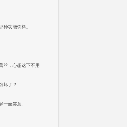
那种功能饮料。
。
蕾丝，心想这下不用
饿坏了？
起一丝笑意。