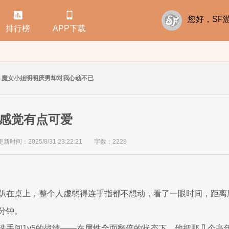


您好，S
排行榜
APP下载
魔女小姐明明厌男却对我心动不已
么感觉有点可爱
更新时间：2025/8/31 23:22:21
字数：2228
趴在桌上，整个人虚弱得连手指都不想动，看了一眼时间，距离
分钟。
洗手间1v5的战绩——在属性全面翻倍的状态下，他把那几个高