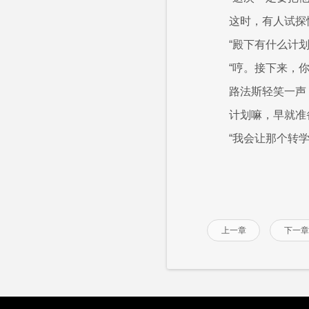
这时，有人试探
“殿下有什么计划
“哼。接下来，
路法斯轻笑一声
计划嘛，早就准
“我会让那个转
上一章
下一章