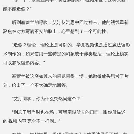
能不能造假？”
听到塞蕾丝的呼唤，艾汀从沉思中回过神来。他的视线重新
聚焦在对方写满不安的脸上，心里想到了一个可能性。
“造假？理论…理论上是可以的。毕竟视频也是通过魔法留影
术制作的，如果使用一些特定的幻象或干涉类魔法…理论上确实
可以篡改留影内容。”
塞蕾丝被这突如其来的问题问得一愣，她微微偏头思考了片
刻，给出了一个不太确定地回答。
“艾汀同学，你为什么突然问这个？”
“别忘了我当时也在场，可我亲眼所见的画面，跟你所描述
的‘视频内容’完全不一样啊。”