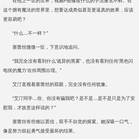
在他上一世的世界，视频P图修改什么的手法屡见不鲜。在
这个拥有魔法的世界里，想要达成类似甚至更逼真的效果，应该
更容易吧？
“什么…不一样？”
塞蕾丝微微一怔，下意识地追问。
“我完全没有看到什么‘诡异的黑雾’，也没有看到任何‘黑色闪
电状的魔力’在你周围出现。”
艾汀直视着塞蕾丝的双眼，完全没有任何犹豫。
“艾汀同学…你、你没有骗我吧？是不是…是不是只是为了安
慰我，才故意这样说的？”
塞蕾丝有些难以置信，双手不自觉的握紧。她深吸一口气，
像是努力鼓起勇气接受最坏的结果。