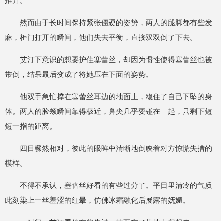
推开。
然而由于长时间保持紧张僵硬的姿势，两人的腿脚都有些发
麻，柜门打开的瞬间，他们失去平衡，直接双双倒了下去。
艾汀下意识的想要护住塞蕾丝，却因为惯性使得塞蕾丝也被
带倒，结果最后变成了将她压在下面的姿势。
他双手急忙撑在塞蕾丝耳边的地面上，稳住了自己下坠的身
体。两人的脸颊瞬间靠得极近，鼻尖几乎要碰在一起，只剩下短
短一指的距离。
四目骤然相对，彼此的眼眸中清晰地倒映着对方惊慌失措的
模样。
不得不承认，塞蕾丝好看的有些过分了。平日里清冷的气质
此刻染上一丝羞涩的红晕，仿佛冰霜融化后展露的妩媚。