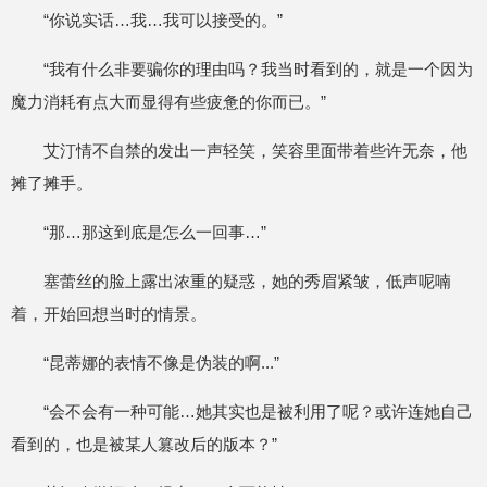
“你说实话…我…我可以接受的。”
“我有什么非要骗你的理由吗？我当时看到的，就是一个因为
魔力消耗有点大而显得有些疲惫的你而已。”
艾汀情不自禁的发出一声轻笑，笑容里面带着些许无奈，他
摊了摊手。
“那…那这到底是怎么一回事…”
塞蕾丝的脸上露出浓重的疑惑，她的秀眉紧皱，低声呢喃
着，开始回想当时的情景。
“昆蒂娜的表情不像是伪装的啊...”
“会不会有一种可能…她其实也是被利用了呢？或许连她自己
看到的，也是被某人篡改后的版本？”