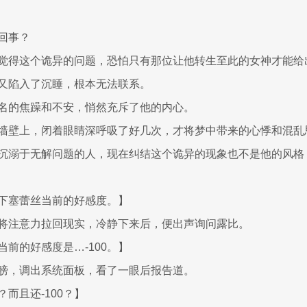
回事？
觉得这个诡异的问题，恐怕只有那位让他转生至此的女神才能给
又陷入了沉睡，根本无法联系。
名的焦躁和不安，悄然充斥了他的内心。
墙壁上，闭着眼睛深呼吸了好几次，才将梦中带来的心悸和混乱
沉溺于无解问题的人，现在纠结这个诡异的现象也不是他的风格
下塞蕾丝当前的好感度。】
将注意力拉回现实，冷静下来后，便出声询问露比。
前的好感度是…-100。】
膀，调出系统面板，看了一眼后报告道。
而且还-100？】