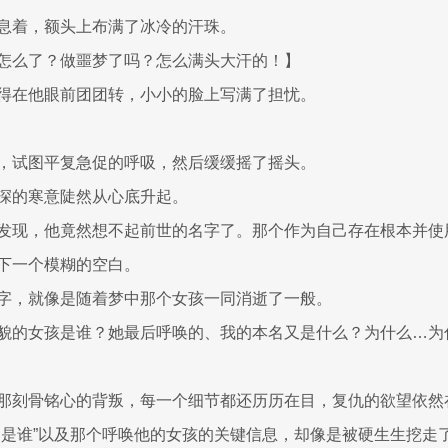
息着，额头上布满了冰冷的汗珠。
怎么了？做噩梦了吗？怎么满头大汗的！】
得在他眼前团团转，小小的脸上写满了担忧。
，试图平复急促的呼吸，然后缓缓摇了摇头。
深的寒意陡然从心底升起。
发现，他竟然想不起前世的名字了。那个作为自己存在根本并使
下一个模糊的空白。
字，就像是随着梦中那个女孩一同消逝了一般。
貌的女孩是谁？她最后呼唤的、我的本名又是什么？为什么…为
那刻骨铭心的背叛，每一个细节都还历历在目，复仇的欲望依然
己是谁”以及那个呼唤他的女孩的关键信息，却像是被硬生生挖走