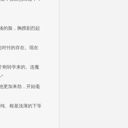
揍的脸，胸膛剧烈起
能对付的存在。现在
个刚转学来的、连魔
”
他更加来劲，开始毫
不纯、根基浅薄的下等