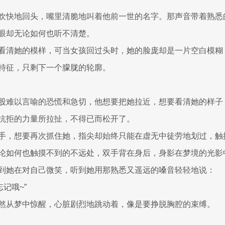
欢快地回头，嘴里清脆地叫着他前一世的名字。那声音带着熟悉
眼却无论如何也听不清楚。
看清她的模样，可当女孩回过头时，她的脸庞却是一片空白模糊
特征，只剩下一个朦胧的轮廓。
股难以言喻的恐慌和急切，他想要把她拉近，想要看清她的样子
抗拒的力量所拉扯，不得已而松开了。
手，想要再次抓住她，指尖却始终只能在虚无中徒劳地划过，触
论如何也触摸不到的不远处，双手背在身后，身影在梦境的光影
到她在对自己微笑，听到她用那熟悉又遥远的嗓音轻轻地说：
忘记哦~”
然从梦中惊醒，心脏剧烈地跳动着，像是要挣脱胸腔的束缚。