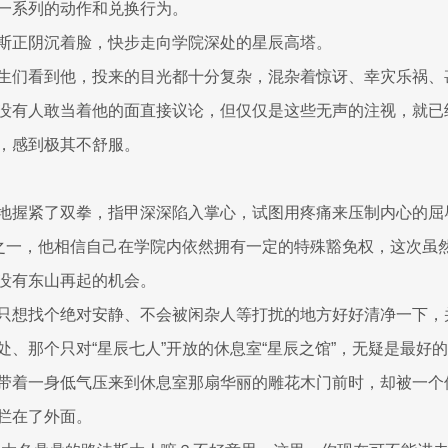
一系列的动作和兑换行为。
斯正阴沉着脸，快步走向学院深处的星辰高塔。
生们看到他，投来的目光都十分复杂，混杂着惊讶、幸灾乐祸、
没有人敢当着他的面直接议论，但仅仅是这些无声的注视，就已
，感到极其不舒服。
地握紧了双拳，指甲深深陷入掌心，试图用疼痛来压制内心的屈
”之一，他相信自己在学院内依然拥有一定的特殊豁免权，这次虽
没有东山再起的机会。
只想找个绝对安静、不会被闲杂人等打扰的地方好好清净一下，
处、那个只对“星辰七人”开放的休息室“星辰之馆”，无疑是最好
带着一身低气压来到休息室那扇华丽的雕花木门前时，却被一个
拦在了外面。