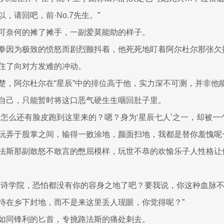
，请回吧，前·No.7先生。”
可奈何的摊了摊手，一副爱莫能助的样子。
拳因为极致的愤怒而剧烈颤抖着，他死死地盯着阿尔杜尔那张欠
住了向对方发难的冲动。
楚，阿尔杜尔在“星辰”中的排位高于他，实力深不可测，并非他
自己，只能暂时将这口恶气硬生生咽回肚子里。
是怎么还有脸皮跑到这里来的？嗯？身为‘星辰七人’之一，却被一
玩弄于股掌之间，输得一败涂地，颜面扫地，我都是替你羞愧呢~
法斯那副敢怒不敢言的憋屈模样，玩世不恭的欢愉乐子人性格让
雅诗学院，恐怕都没有你的容身之地了吧？要我说，你这种血脉
待在乡下封地，而不是来这里丢人现眼，你觉得呢？”
如同锋利的匕首，专挑路法斯的痛处刺去。