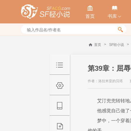


首页
书库


>
>
首页
SF轻小说
第39章：屈
作者：洛拉米亚的贝塔
艾汀兜兜转转地
他感觉自己做了
梦中，一个穿着
他的手。