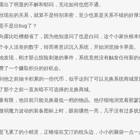
露出了明显的不解和郁闷，无论如何也想不通。
丝现在的关系，就算不是特别亲密，至少也算是关系不错的好厚
是不是出bug了？
向露比吐槽都省了，因为他知道问了也是白问，这个小家伙根本
个令人沮丧的数字，转而将意识沉入系统，开始浏览抽卡界面。
地发现，刚才那么惊险刺激的事件，系统竟然没有触发任何新的
费了一个赚取积分的好机会。
到他之前抽卡积累的一些代币，似乎达到了可以兑换系统商城里
了那个之前一直灰暗不可选择的兑换商城。
量有限，他目前只能兑换最低一档的物品。他仔细地浏览着那寥
微弱魔力波动的装备图标上时，眼前骤然一亮，几乎没有过多犹
是飞累了的小精灵，正蜷缩在艾汀的枕头边，小小的脑袋一点一