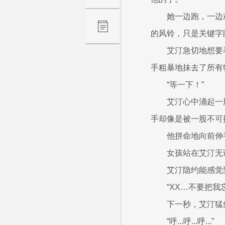
她一边跑，一边
的风铃，只是关键字
艾汀急切地想要
手粗暴地抹去了所有
“等一下！”
艾汀心中涌起一
手却像是被一股不可
他拼命地向前伸
女孩站在艾汀无
艾汀隐约能感觉
“XX…不要把我
下一秒，艾汀猛
“呼...呼...呼...”