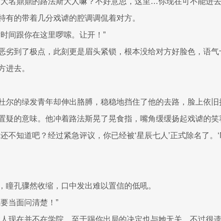
们大名鼎鼎的路法斯大人嘛？不好意思，这里…你现在可不能进去
特有的带着几分戏谑的腔调调侃着对方。
没时间跟你在这里啰嗦。让开！”
恶劣到了极点，此刻更是眉头紧锁，根本没给对方好脸色，语气
方进去。
杜尔的绿发青年却伸出胳膊，稳稳地挡住了他的去路，脸上依旧
置疑的意味。他冲着路法斯晃了晃食指，嘴角缓缓扬起戏谑的笑
还不知道吧？经过紧急评议，你已经被‘星辰七人’正式除名了。‘N
，瞳孔骤然收缩，口中发出难以置信的低吼。
我要当面问清楚！”
大人现在并不在学院，至于踢你出局的决定也与她无关…不过很