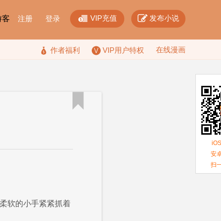


VIP充值
发布小说
F游客
注册
登录
在线漫画

作者福利
VIP用户特权

iO
安卓
扫
热柔软的小手紧紧抓着