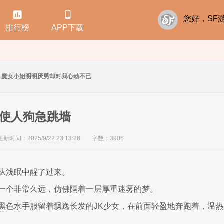


您好，S
排行榜
APP下载
魔女小姐明明厌男却对我心动不已
辱使人狗急跳墙
更新时间：2025/9/22 23:13:28
字数：3906
从浅眠中醒了过来。
一个非常久远，仿佛隔着一层厚重迷雾的梦。
黑色水手服留着飘逸长发的JK少女，在前面轻盈地奔跑着，温