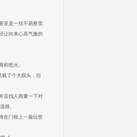
甚至是一丝不易察觉
经让向来心高气傲的
辱和怒火。
然栽了个大跟头，但
并且找人商量一下对
的选择。
倚在门框上一脸玩世