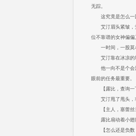
无踪。
这究竟是怎么一
艾汀眉头紧皱，
位不靠谱的女神偏偏
一时间，一股莫
艾汀靠在冰凉的
他一向不是个会
眼前的任务最重要。
【露比，查询一
艾汀甩了甩头，
【主人，塞蕾丝当
露比扇动着小翅
【怎么还是负数？