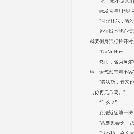
“哟，这不是我
绿发青年用他那
“阿尔杜尔，我
路法斯本就心情
就要侧身强行推开对
"NoNoNo~"
然而，名为阿尔
容，语气却带着不容
“路法斯，看来你
与你再无瓜葛。”
“什么？”
路法斯猛地一愣
“我要见会长！
“很不巧，会长