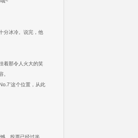
哦~”
十分冰冷。说完，他
挂着那令人火大的笑
容。
o.7’这个位置，从此
遗憾，投票已经过半，