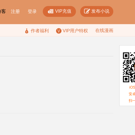


VIP充值
发布小说
F游客
注册
登录
在线漫画

作者福利
VIP用户特权
iO
安卓
扫