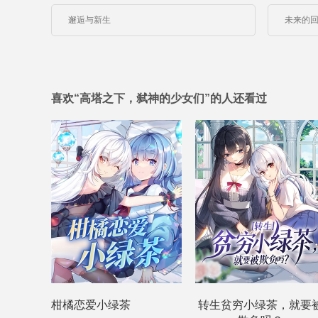
邂逅与新生
未来的
喜欢“高塔之下，弑神的少女们”的人还看过
柑橘恋爱小绿茶
转生贫穷小绿茶，就要