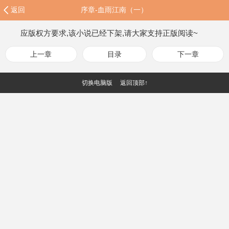
返回
序章-血雨江南（一）
应版权方要求,该小说已经下架,请大家支持正版阅读~
上一章
目录
下一章
切换电脑版
返回顶部↑