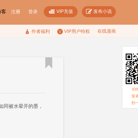


VIP充值
发布小说
F游客
注册
登录
在线漫画

作者福利
VIP用户特权

iO
安卓
扫
如同被水晕开的墨，