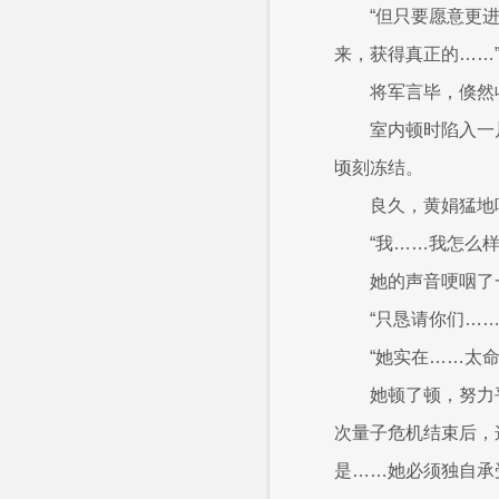
“但只要愿意更
来，获得真正的……
将军言毕，倏然
室内顿时陷入一
顷刻冻结。
良久，黄娟猛地
“我……我怎么
她的声音哽咽了
“只恳请你们…
“她实在……太命
她顿了顿，努力
次量子危机结束后，
是……她必须独自承