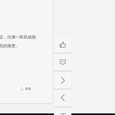
促，仿佛一阵风就能
然的痛楚。
举报
