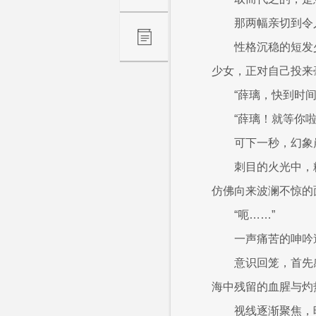
那两幅亲切到令
性格沉稳的短发
少女，正对自己投来
“薛璃，快到时
“薛璃！就等你
可下一秒，幻象
刺目的火光中，
仿佛向来波澜不惊的
“呃……”
一声痛苦的呻吟
意识回笼，首先
海中残留的血腥与灼
视线逐渐聚焦，