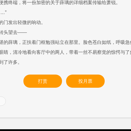
便携终端，将一份加密的关于薛璃的详细档案传输给萧锐。
…”
的门发出轻微的响动。
转头望去——
堪的薛璃，正扶着门框勉强站立在那里。脸色苍白如纸，呼吸急
眼睛，清冷地看向客厅中的两人，带着一丝不易察觉的惊愕与了
到了许多。
打赏
投月票