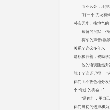
而不远处，压抑
“好一个‘亢龙
朴实无华、接地气的
短暂的沉默，仿
将军的声音继续
关系？这么多年来，
是积极行善，资助学
他的语调陡然升
就！？谁还记得，当
你们面不改色地分发
个‘悔过’的机会！”
“是你们，用自
你们当初的选择和为之