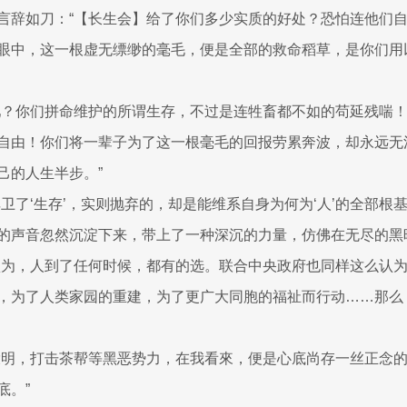
言辞如刀：“【长生会】给了你们多少实质的好处？恐怕连他们
眼中，这一根虚无缥缈的毫毛，便是全部的救命稻草，是你们用
吧？你们拼命维护的所谓生存，不过是连牲畜都不如的苟延残喘
自由！你们将一辈子为了这一根毫毛的回报劳累奔波，却永远无
己的人生半步。”
卫了‘生存’，实则抛弃的，却是能维系自身为何为‘人’的全部根基
的声音忽然沉淀下来，带上了一种深沉的力量，仿佛在无尽的黑
认为，人到了任何时候，都有的选。联合中央政府也同样这么认
，为了人类家园的重建，为了更广大同胞的福祉而行动……那么
投明，打击茶帮等黑恶势力，在我看來，便是心底尚存一丝正念
底。”