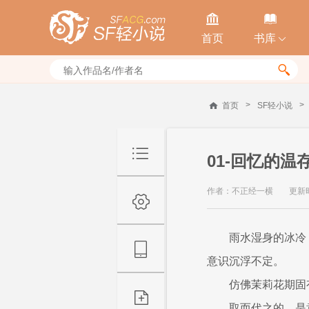


首页
书库


>
>
首页
SF轻小说
01-回忆的温
作者：不正经一横
更新时间
雨水湿身的冰冷
意识沉浮不定。
仿佛茉莉花期固
取而代之的，是