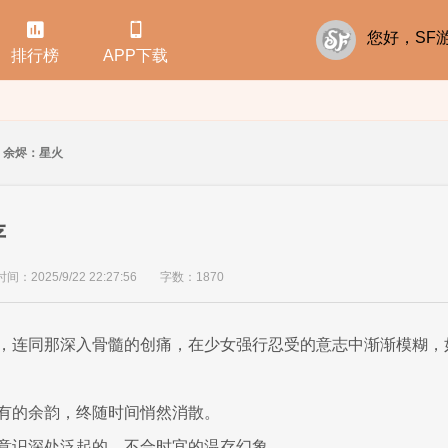


您好，S
排行榜
APP下载
余烬：星火
存
：2025/9/22 22:27:56
字数：1870
，连同那深入骨髓的创痛，在少女强行忍受的意志中渐渐模糊，
有的余韵，终随时间悄然消散。
意识深处泛起的、不合时宜的温存幻象。