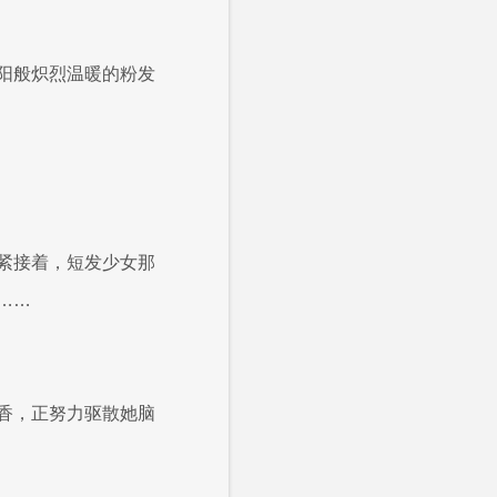
阳般炽烈温暖的粉发
紧接着，短发少女那
……
香，正努力驱散她脑