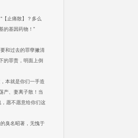
，“【止痛散】？多么
基的基因药物！”
想要和过去的罪孽撇清
下的罪责，明面上倒
难，本就是你们一手造
家荡产、妻离子散！当
魂，愿不愿意给你们这
今的臭名昭著，无愧于