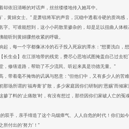
着却依旧清晰的对话声，丝丝缕缕地传入她耳中。
有悔’，黄娟女士。” 是萧锐将军的声音，沉稳中透着冷硬的质询感
名字。可谁能想到，这小小药散里掺杂的，却是足以扭曲人体根
佛能听到黄娟骤然收紧的呼吸。
响起，每一个字都像冰冷的石子投入死寂的潭水：“想要洗白，
【长生会】在江浙地带的残党，费尽心思地试图掩盖自己过去犯
堂，修缮道路，帮助了不少流民。听起来真是功德无量。”
高，带着毫不掩饰的讥讽与怒意：“但他们中，又有多少人的苦
初那场所谓的‘福寿膏’扩散，多少家庭因你们研制的‘恩赐’而倾
这掺了料的‘止痛散’时，有没有想过，那些因你们家破人亡的冤
己的双手，亲手缔造了这个乌烟瘴气、人人自危的时代！你们如
所付出的‘努力’！”