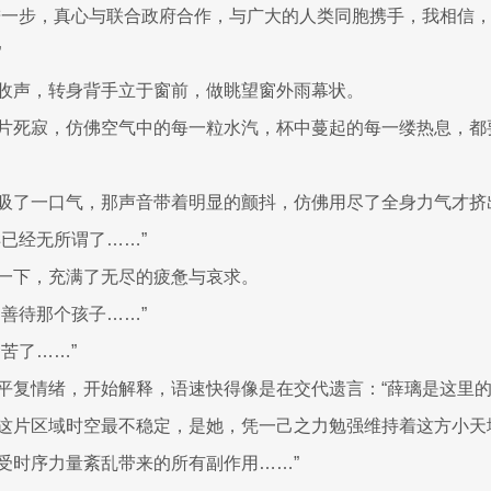
进一步，真心与联合政府合作，与广大的人类同胞携手，我相信
”
收声，转身背手立于窗前，做眺望窗外雨幕状。
片死寂，仿佛空气中的每一粒水汽，杯中蔓起的每一缕热息，都
吸了一口气，那声音带着明显的颤抖，仿佛用尽了全身力气才挤
样已经无所谓了……”
一下，充满了无尽的疲惫与哀求。
…善待那个孩子……”
苦了……”
平复情绪，开始解释，语速快得像是在交代遗言：“薛璃是这里
这片区域时空最不稳定，是她，凭一己之力勉强维持着这方小天
受时序力量紊乱带来的所有副作用……”