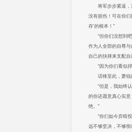
将军步步紧逼，
没有损伤！可在你们
存’的根本！”
“但你们没想到
作为人全部的自尊与
自己的抉择来支配自
“因为你们看似捍
话锋至此，萧锐
“但是，我始终
的你还愿意真心实意
绝。”
“你们如今弃暗
远不够坚决，不够彻