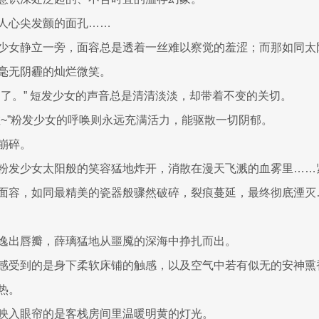
人心尖发颤的面孔……
少女静立一旁，面容总是透着一丝难以察觉的羞涩；而那如同太
毫无阴霾的灿烂微笑。
间了。” 短发少女的声音总是清清淡淡，却带着不变的关切。
啦~”粉发少女的呼唤则永远充满活力，能驱散一切阴郁。
崩碎。
粉发少女太阳般的笑容猛地炸开，消散在漫天飞溅的血雾里……
面容，如同最精美的瓷器般骤然破碎，裂痕蔓延，最终彻底湮灭
逸出唇瓣，薛璃猛地从噩魇的深海中挣扎而出。
感受到的是身下柔软床铺的触感，以及空气中若有似无的安神熏
热。
映入眼帘的是客栈房间里温暖明黄的灯光。