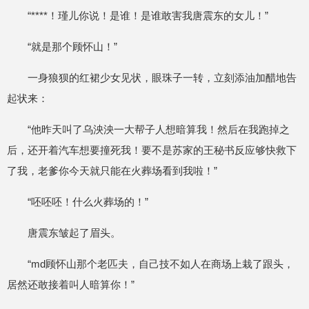
“****！瑾儿你说！是谁！是谁敢害我唐震东的女儿！”
“就是那个顾怀山！”
一身狼狈的红裙少女见状，眼珠子一转，立刻添油加醋地告
起状来：
“他昨天叫了乌泱泱一大帮子人想暗算我！然后在我跑掉之
后，还开着汽车想要撞死我！要不是苏家的王秘书反应够快救下
了我，老爹你今天就只能在火葬场看到我啦！”
“呸呸呸！什么火葬场的！”
唐震东皱起了眉头。
“md顾怀山那个老匹夫，自己技不如人在商场上栽了跟头，
居然还敢接着叫人暗算你！”