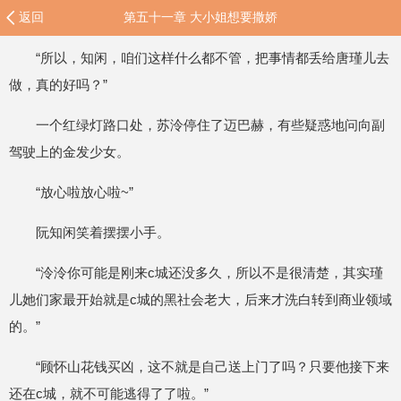
返回
第五十一章 大小姐想要撒娇
“所以，知闲，咱们这样什么都不管，把事情都丢给唐瑾儿去
做，真的好吗？”
一个红绿灯路口处，苏泠停住了迈巴赫，有些疑惑地问向副
驾驶上的金发少女。
“放心啦放心啦~”
阮知闲笑着摆摆小手。
“泠泠你可能是刚来c城还没多久，所以不是很清楚，其实瑾
儿她们家最开始就是c城的黑社会老大，后来才洗白转到商业领域
的。”
“顾怀山花钱买凶，这不就是自己送上门了吗？只要他接下来
还在c城，就不可能逃得了了啦。”