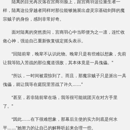
陆离的目光再次落在宫商羽脸上，跟宫商羽这位重生者一
样，陆离这位穿越者同样对那位能够施展出虚灵宗基础剑阵的魔
宗贼子的身份，感到非常好奇。
面对陆离的突然质问，宫商羽心中当即便为之一凛，连忙收
敛心神，强迫自己重新恢复镇定摇头表示。
“回陆前辈，晚辈不认识此物。晚辈只是有些难以想象，先前
让我等陷入苦战的那位魔道强敌，其本体竟是一具傀儡。”
“所以，一时间被震惊到了。而且，那魔宗贼子只是派出一具
傀儡，就让我等在庭院里苦战了许久……”
“甚至，若非陆前辈在场，我等很可能就团灭在对方手里
了。”
“因此……在下很难想象，那幕后主使的实力到底是何水
平……”她努力的让自己的解释听起来合理一些。