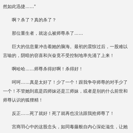
然如此迅捷……”
啊？杀了？真的杀了？
那位重生者，就这么被师尊杀了……
巨大的信息量冲击着她的脑海。最初的震惊过后，一股难以
言喻的，阴暗的窃喜和兴奋竟不受控制地率先涌了上来！
啊哈哈……师尊杀得好啊！杀得好！
呵呵……真是太好了！少了一个！跟我争夺师尊的对手少了
一个！不管她到底是四师妹还是三师妹，或者是别的什么前世和
师尊认识的狐狸精！
反正……死了就好！死了就再也没法跟我抢师尊了！
宫商羽心中的这股念头，如同毒藤般自内心深处滋生，让她