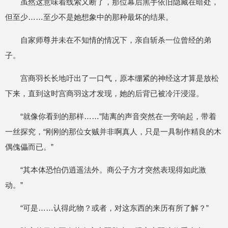
虽然这意味着线索又断了，那位幕后黑手依旧隐藏在暗处，
但至少……至少不是她想象中的那种最坏的结果。
自家师尊并未在不知情的情况下，亲自斩杀一位曾经的弟
子。
宫商羽长长地吁出了一口气，原本绷紧的神经这才算是放松
下来，直到这时宫商羽这才发现，她的后背已被冷汗浸湿。
“就像你看到的那样……”陆离的声音突然在一旁响起，带着
一丝探究，“刚刚的那位女贼并非啊真人，只是一具制作精良的木
偶傀儡而已。”
“其本体恐怕仍逍遥法外。商公子方才突然表现得如此激
动。”
“可是……认得此物？或者，对这东西的来历有所了解？”