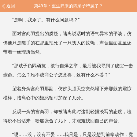
返回
第49章：重生归来的四弟子堕魔了？
“是啊，我杀了。有什么问题吗？”
面对宫商羽提出的质疑，陆离说话时的语气异常的平淡，仿
佛他只是随手的在那里拍死了一只扰人的蚊蝇，声音里面甚至还
带着一丝理所当然。
“那贼子负隅顽抗，欲行自爆之举，最后被我寻到了破绽一击
毙命。怎么？难不成商公子您觉得，这有什么不妥？”
望着身旁宫商羽那副，仿佛头顶天空突然塌下来那般的震惊
模样，陆离心中的疑惑顿时加深了几分。
反观一旁的宫商羽，却被陆离此时这副轻描淡写的态度，噎
得说不出话来，粉唇张合了几下，才艰难找回自己的声音。
“呃……没，没有不妥……我只是，只是没想到前辈动作，竟