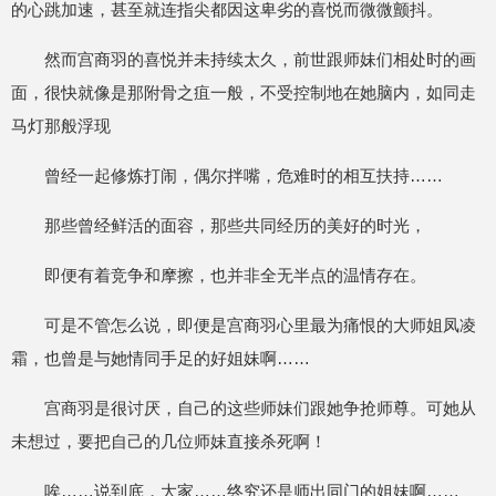
的心跳加速，甚至就连指尖都因这卑劣的喜悦而微微颤抖。
然而宫商羽的喜悦并未持续太久，前世跟师妹们相处时的画
面，很快就像是那附骨之疽一般，不受控制地在她脑内，如同走
马灯那般浮现
曾经一起修炼打闹，偶尔拌嘴，危难时的相互扶持……
那些曾经鲜活的面容，那些共同经历的美好的时光，
即便有着竞争和摩擦，也并非全无半点的温情存在。
可是不管怎么说，即便是宫商羽心里最为痛恨的大师姐凤凌
霜，也曾是与她情同手足的好姐妹啊……
宫商羽是很讨厌，自己的这些师妹们跟她争抢师尊。可她从
未想过，要把自己的几位师妹直接杀死啊！
唉……说到底，大家……终究还是师出同门的姐妹啊……