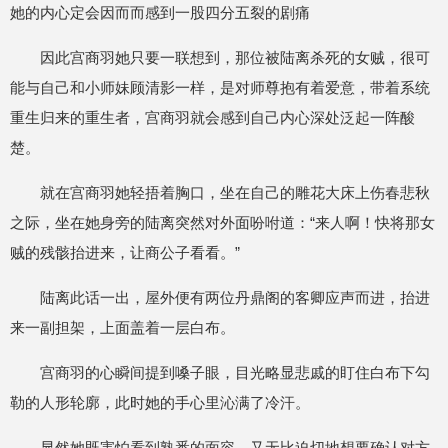
她的内心定会因而而感到一股四分五裂的剧痛
因此宫商羽她只要一联想到，那位被陆离杀死的女贼，很可
能与自己和小师妹顾清影一样，是对师尊抱有着爱意，带着系统
重生归来的重生者，宫商羽就会感到自己内心深处泛起一阵酸
楚。
就在宫商羽她轻捂着胸口，坐在自己的雕花大床上伤春悲秋
之际，坐在她身旁的陆离突然对外面吩咐道：“来人啊！快将那女
贼的残骸抬进来，让商公子看看。”
陆离此话一出，屋外便有两位丹鼎阁的客卿应声而进，抬进
来一副担架，上面盖着一层白布。
宫商羽的心瞬间提到嗓子眼，目光略显悲戚的盯住白布下勾
勒的人形轮廓，此时她的手心里沁满了冷汗。
显然她既害怕看到熟悉的面容，又无比迫切地想要确认对方