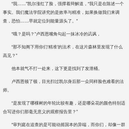
“我……”凯尔涨红了脸，强撑着辩解道，“我只是在陈述一个
事实。我们魔法学院讲究的是效率与精准，如果换做我们来调
查，恐怕……早就定位到能量源头了。”
“哦？是吗？”卢西恩嘴角勾起一抹冰冷的讥讽，
“那不知阁下用你们‘精准’的法术，在这片森林里发现了什么
高见？”
他本就气不打一处来，这下更是找到了发泄桶。
卢西恩顿了顿，目光扫过凯尔身后那一众同样脸色难看的法
师。
“是发现了哪棵树的年轮比较有趣，还是哪朵花的颜色特别适
合写进你们那毫无意义的观察报告里？”
“审判庭在追查的是可能动摇国本的异端，而你们，却像一群