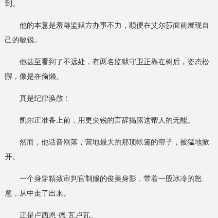
到。
他的本意是羞辱监狱方办事不力，顺便在艾尔莎面前展现自
己的敏锐。
他甚至看到了不远处，有两名监狱守卫正靠在树后，姿态松
懈，像是在偷懒。
真是纪律涣散！
凯尔正准备上前，用更尖锐的言辞揭露这帮人的无能。
然而，他话音刚落，营地最大的那顶帐篷的帘子，被猛地掀
开。
一个身穿精致审判官制服的俊美身影，带着一股冰冷的怒
意，从中走了出来。
正是卢西恩·德·瓦卢瓦。