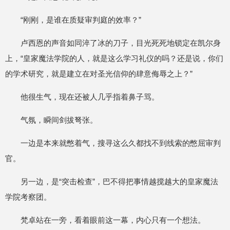
“刚刚，是谁在质疑审判庭的效率？”
卢西恩的声音如同淬了冰的刀子，目光死死地锁定在凯尔身
上，“皇家魔法学院的人，就是这么学习礼仪的吗？还是说，你们
的学术研究，就是建立在对圣光信仰的肆意侮辱之上？”
他很生气，现在还被人几乎指着鼻子骂。
气氛，瞬间剑拔弩张。
一边是本来就憋着气，搜寻这么久都找不到线索的憋屈审判
官。
另一边，是“突击检查”，巴不得把事情越搅越大的皇家魔法
学院考察团。
梵卓站在一旁，看着眼前这一幕，内心只有一个想法。