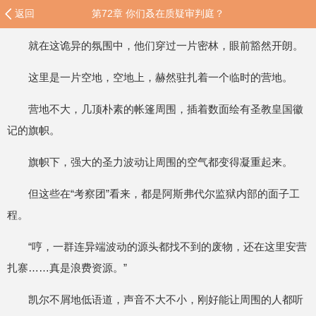
返回
第72章 你们叒在质疑审判庭？
就在这诡异的氛围中，他们穿过一片密林，眼前豁然开朗。
这里是一片空地，空地上，赫然驻扎着一个临时的营地。
营地不大，几顶朴素的帐篷周围，插着数面绘有圣教皇国徽
记的旗帜。
旗帜下，强大的圣力波动让周围的空气都变得凝重起来。
但这些在“考察团”看来，都是阿斯弗代尔监狱内部的面子工
程。
“哼，一群连异端波动的源头都找不到的废物，还在这里安营
扎寨……真是浪费资源。”
凯尔不屑地低语道，声音不大不小，刚好能让周围的人都听