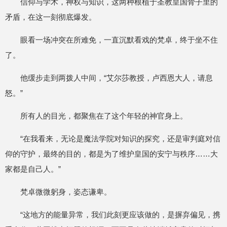
信仰与学术，神权与知识，这两种根植于圣教皇国骨子里的
矛盾，在这一刻彻底爆发。
眼看一场冲突在所难免，一直沉默看戏的梵卓，终于坐不住
了。
他缓步走到两拨人中间，“艾尔莎教授，卢西恩大人，请息
怒。”
所有人的目光，都聚焦在了这个年轻的神官身上。
“在我看来，无论是魔法学院对知识的探究，还是审判庭对信
仰的守护，最终的目的，都是为了维护皇国的安宁与秩序……大
家都是自己人。”
梵卓微微躬身，姿态谦卑。
“这地方的能量异常，我们此刻更应该做的，是摒弃偏见，携