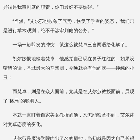
异端是我审判庭的职责，你们最好不要妨碍。”
“当然。”艾尔莎也收敛了气势，恢复了学者的姿态，“我们只
是进行学术观测，绝不干涉审判庭的公务。”
一场一触即发的冲突，就这么被梵卓三言两语给化解了。
凯尔嫉恨地瞪着梵卓，他感觉自己现在鼻子红红的，如果没
猜错的话，圣城最大的马戏团，今晚就会有他的戏——纯纯的小
丑！
而梵卓，则是在众人面前，尤其是在艾尔莎教授面前，展现
了“格局”的聪明人。
本就一直盯着自家美女教授的他，又怎能察觉不到，艾尔莎
对梵卓态度的变化。
艾尔莎是魔法学院内出了名的颜控，当初就是因为自己长得