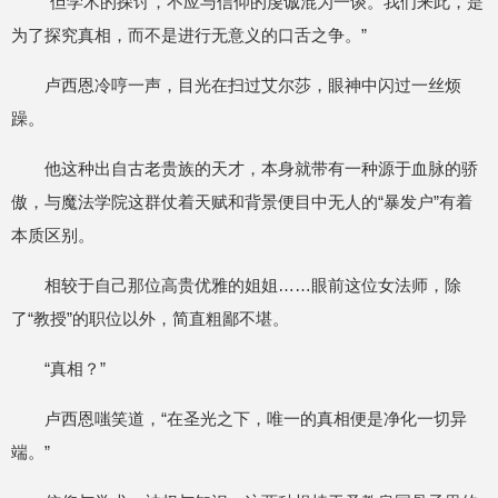
“但学术的探讨，不应与信仰的虔诚混为一谈。我们来此，是
为了探究真相，而不是进行无意义的口舌之争。”
卢西恩冷哼一声，目光在扫过艾尔莎，眼神中闪过一丝烦
躁。
他这种出自古老贵族的天才，本身就带有一种源于血脉的骄
傲，与魔法学院这群仗着天赋和背景便目中无人的“暴发户”有着
本质区别。
相较于自己那位高贵优雅的姐姐……眼前这位女法师，除
了“教授”的职位以外，简直粗鄙不堪。
“真相？”
卢西恩嗤笑道，“在圣光之下，唯一的真相便是净化一切异
端。”