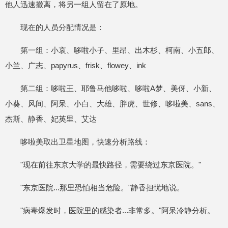
他人迅速撤离，将另一组人留在了原地。
现在的人员分配情况是：
第一组：小哀、哆啦小子、里昂、出木杉、柯南、小五郎、
小兰、广志、papyrus、frisk、flowey、ink
第二组：哆啦王、耶鲁马他哆啦、哆啦A梦、美伢、小新、
小葵、风间、阿呆、小白、大雄、胖虎、世修、哆啦美、sans、
杰斯、静香、妃英里、艾达
哆啦美取出卫星地图，快速分析路线：
"现在前往东京大学的最快路径，需要绕过东京医院。"
"东京医院...那里恐怕相当危险。"静香担忧地说。
"病毒爆发时，医院里的感染者...非常多。"阿呆冷静分析。