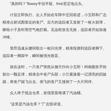
"真的吗？"flowey半信半疑。frisk坚定地点头。
计划立即执行。众人开始在车阵中迂回前进，小五郎和广志
精准点射试图靠近的丧尸。后方的追踪者又发射了一枚火箭弹，
哆啦小子及时用空气炮拦截。见远程攻击无效，追踪者开始加速
冲锋。
里昂迅速从腰间取出一枚闪光弹，精准投掷到追踪者脚下。
追踪者一脚踩中，瞬间被强光致盲。
就在这时，一只丧尸突然从侧方扑向小五郎！柯南眼疾手快
射出一颗足球，精准击中丧尸头部；小兰紧接着一记漂亮的回旋
踢，将丧尸踹飞出去。倒飞的丧尸又撞倒了一大片同伴。
众人终于抵达仓库，发现里面堆满了汽油桶。
"这里是汽油仓库？"广志惊讶道。