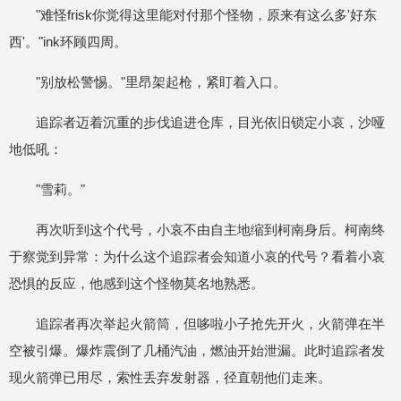
"难怪frisk你觉得这里能对付那个怪物，原来有这么多'好东
西'。"ink环顾四周。
"别放松警惕。"里昂架起枪，紧盯着入口。
追踪者迈着沉重的步伐追进仓库，目光依旧锁定小哀，沙哑
地低吼：
"雪莉。"
再次听到这个代号，小哀不由自主地缩到柯南身后。柯南终
于察觉到异常：为什么这个追踪者会知道小哀的代号？看着小哀
恐惧的反应，他感到这个怪物莫名地熟悉。
追踪者再次举起火箭筒，但哆啦小子抢先开火，火箭弹在半
空被引爆。爆炸震倒了几桶汽油，燃油开始泄漏。此时追踪者发
现火箭弹已用尽，索性丢弃发射器，径直朝他们走来。