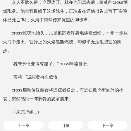
众人不敢久留，立即离开。就在他们离去后，暗处的cross悄
然现身。他全程目睹了这场战斗，正准备在评估报告上写下"实验
体已死亡"时，火海中突然传来沉重的脚步声。
cross惊讶地抬头，只见追踪者浑身燃烧着烈焰，一步一步从
火海中走出。它身上的火焰熊熊燃烧，却似乎无法阻挡它的脚
步。
"看来事情变得有趣了。"cross喃喃自语。
"雪莉..."追踪者再次低语。
cross启动传送装置将追踪者送走，而远在数个街区外的小
哀，突然感到一阵刺骨的恶寒袭来。
（未完持续...）
上一章
目录
下一章