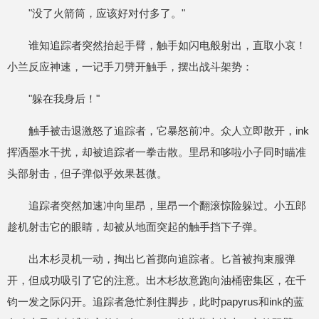
"没了火箭筒，应该好对付多了。"
谁知追踪者突然抬起手臂，触手如闪电般射出，直取小哀！
小兰反应神速，一记手刀劈开触手，摆出战斗架势：
"躲在我身后！"
触手被击退激怒了追踪者，它暴怒前冲。众人立即散开，ink
挥洒墨水干扰，却被追踪者一拳击散。里昂和哆啦小子同时瞄准
头部射击，但子弹似乎效果甚微。
追踪者突然加速冲向里昂，里昂一个翻滚惊险躲过。小五郎
趁机射击它的眼睛，却被从地面突起的触手挡下子弹。
出木杉灵机一动，掏出匕首掷向追踪者。匕首被拘束服弹
开，但成功吸引了它的注意。出木杉故意跑向油桶密集区，在千
钧一发之际闪开。追踪者急忙刹住脚步，此时papyrus和ink的蓝