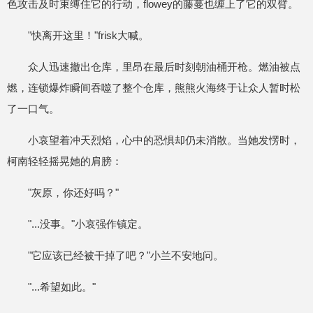
色攻击及时束缚住它的行动，flowey的藤蔓也缠上了它的双臂。
"快离开这里！"frisk大喊。
众人迅速撤出仓库，里昂在最后时刻朝油桶开枪。燃油被点
燃，连锁爆炸瞬间吞噬了整个仓库，熊熊火海终于让众人暂时松
了一口气。
小哀望着冲天烈焰，心中的恐惧却仍未消散。当她发愣时，
柯南轻轻摇晃她的肩膀：
"灰原，你还好吗？"
"...没事。"小哀强作镇定。
"它应该已经被干掉了吧？"小兰不安地问。
"...希望如此。"