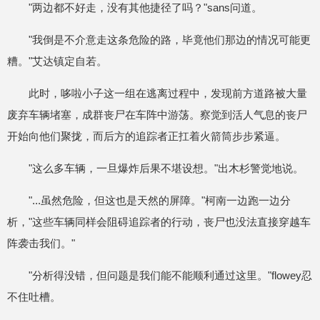
"两边都不好走，没有其他捷径了吗？"sans问道。
"我倒是不介意走这条危险的路，毕竟他们那边的情况可能更
糟。"艾达镇定自若。
此时，哆啦小子这一组在逃离过程中，发现前方道路被大量
废弃车辆堵塞，成群丧尸在车阵中游荡。察觉到活人气息的丧尸
开始向他们聚拢，而后方的追踪者正扛着火箭筒步步紧逼。
"这么多车辆，一旦爆炸后果不堪设想。"出木杉警觉地说。
"...虽然危险，但这也是天然的屏障。"柯南一边跑一边分
析，"这些车辆同样会阻碍追踪者的行动，丧尸也没法直接穿越车
阵袭击我们。"
"分析得没错，但问题是我们能不能顺利通过这里。"flowey忍
不住吐槽。