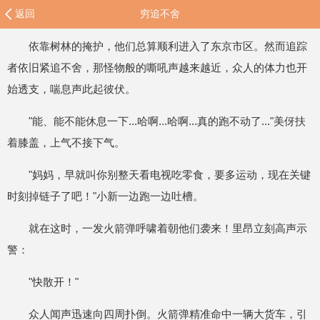
返回
穷追不舍
依靠树林的掩护，他们总算顺利进入了东京市区。然而追踪
者依旧紧追不舍，那怪物般的嘶吼声越来越近，众人的体力也开
始透支，喘息声此起彼伏。
"能、能不能休息一下...哈啊...哈啊...真的跑不动了..."美伢扶
着膝盖，上气不接下气。
"妈妈，早就叫你别整天看电视吃零食，要多运动，现在关键
时刻掉链子了吧！"小新一边跑一边吐槽。
就在这时，一发火箭弹呼啸着朝他们袭来！里昂立刻高声示
警：
"快散开！"
众人闻声迅速向四周扑倒。火箭弹精准命中一辆大货车，引