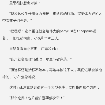
里昂很快想出对策：
"我和这位牛仔用火力掩护，拖延它的行动。需要体力好的人
带着孩子们先走。"
"捏嘿嘿！这个重任就交给伟大的papyrus吧！"papyrus说
着，一把扛起柯南、小哀和frisk三人。
里昂又看向小五郎、广志和ink：
"丧尸就交给你们处理，尽量节省弹药。"
"但这样还是治标不治本，再这样被追下去，我们迟早会被拖
垮的。"小兰焦急地说。
这时frisk注意到远处有一个大型仓库，立即指向那个方向：
"那个仓库！也许能在那里解决它！"