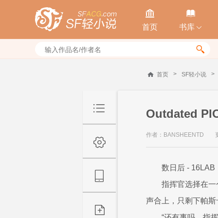


首页
书库


>
>
首页
SF轻小说
Outdated
作者：BANSHEENTD
数日后 - 16L
指挥官选择在一
声合上，只剩下帕斯
“还有事吗，指