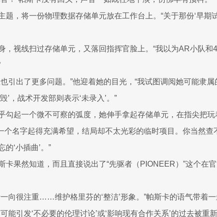
主题，将一份物理数据存储单元放在工作台上。“关于那份‘早期试
身，视线扫过存储单元，又落回指挥官脸上。“我以为AR小队和4
”
但也引出了更多问题。”他迎着她的目光，“我试图调阅她可能隶
毁’，战术开发部则表示‘未录入’。”
乎勾起一个微不可察的弧度，她伸手拿起存储单元，在指尖把玩着
’……一个名字起得充满希望，结局却不太光彩的临时项目。你当然
的‘小插曲’。”
斯卡果然知道，而且直接说出了“先驱者（PIONEER）”这个在
士一向很注重……维护格里芬的‘整洁’形象。”帕斯卡的语气带着
可能引发‘不必要的伦理讨论’或‘影响现有合作关系’的过去被重