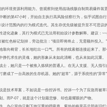
预期的环境资源利用能力。曾观察到使用战场残骸自制简易爆炸装
通讯中断的第47小时，开始自主执行高风险侦察行为，似乎试图自
现非设计范围内的行为模式迭代。其生存优先级被提升至不可思议的
性进化迹象，其行为模式已无法用初始设计参数解释。建议：~
建议被红色标记划掉，旁边批注：“项目即将终止，无需额外投入。”
地靠向椅背，长长地吐出一口气。所有的线索都连接起来了。那
中挣扎求生的灵魂，她的形象从未如此清晰，也从未如此沉重。
战士，她只是一个被推入炼狱的普通人。在无人支援、无人指引
磨成了一台高效的生存机器。她的“超常”，源于系统性的“异常”
说是技术草案，不如说是一份控诉书。控诉一个为了应急而被草
划。而P-07，就是这个计划最悲惨、却也最耀眼的产物。
件，办公室内只剩下他沉重的呼吸声。窗外的格里芬总部依旧灯