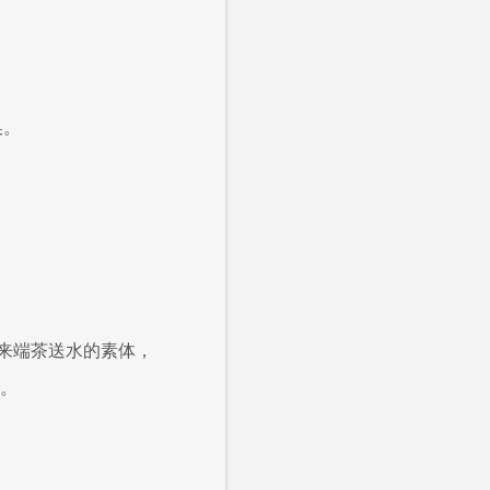
换。
。
来端茶送水的素体，
协。