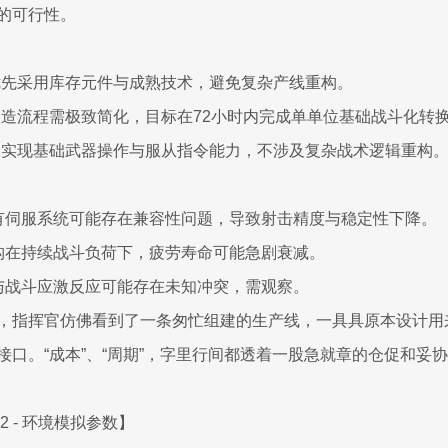
的可行性。
： 优先采用库存元件与成熟技术，避免复杂产线重构。
： 改造流程需极致简化，目标在72小时内完成单单位基础战斗化转
： 仅实现基础武器操作与服从指令能力，不涉及复杂战术逻辑重构
原有伺服系统可能存在兼容性问题，导致射击精度与稳定性下降。
结构在持续战斗负荷下，疲劳寿命可能急剧衰减。
块与战斗应激反应可能存在未知冲突，需观察。
，指挥官仿佛看到了一条匆忙组建的生产线，一具具原本设计用
接口。“成本”、“周期”，字里行间都透着一股急就章的仓促和妥
2 - 环境模拟参数】