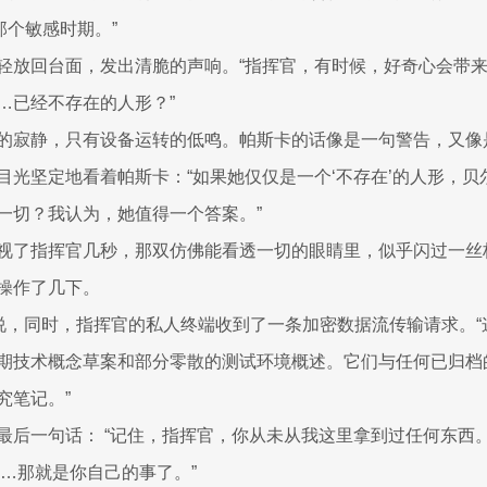
那个敏感时期。”
轻放回台面，发出清脆的声响。“指挥官，有时候，好奇心会带
…已经不存在的人形？”
的寂静，只有设备运转的低鸣。帕斯卡的话像是一句警告，又像
目光坚定地看着帕斯卡：“如果她仅仅是一个‘不存在’的人形，贝
一切？我认为，她值得一个答案。”
视了指挥官几秒，那双仿佛能看透一切的眼睛里，似乎闪过一丝
操作了几下。
声说，同时，指挥官的私人终端收到了一条加密数据流传输请求。
期技术概念草案和部分零散的测试环境概述。它们与任何已归档
究笔记。”
最后一句话： “记住，指挥官，你从未从我这里拿到过任何东西。
……那就是你自己的事了。”