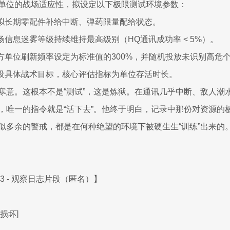
单位的战场适应性，拟设定以下极限测试环境参数：
 模拟长期零配件补给中断、弹药限量配给状态。
战场信息迷雾等级持续维持最高级别（HQ通讯成功率 < 5%）。
 敌方单位刷新频率设定为标准值的300%，并随机投放未识别高危
 不设具体战术目标，核心评估指标为单位存活时长。
寒意。这根本不是“测试”，这是炼狱。在通讯几乎中断、敌人潮
，唯一的指令就是“活下去”。他终于明白，记录中那份对资源的
似多余的警戒，都是在何种绝望的环境下被硬生生“训练”出来的
3 - 观察日志片段（匿名）】
损坏]