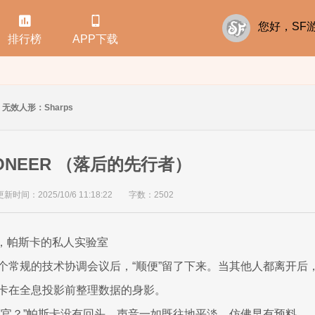


您好，S
排行榜
APP下载
无效人形：Sharps
 PIONEER （落后的先行者）
更新时间：2025/10/6 11:18:22
字数：2502
AB，帕斯卡的私人实验室
个常规的技术协调会议后，“顺便”留了下来。当其他人都离开后
卡在全息投影前整理数据的身影。
挥官？”帕斯卡没有回头，声音一如既往地平淡，仿佛早有预料。