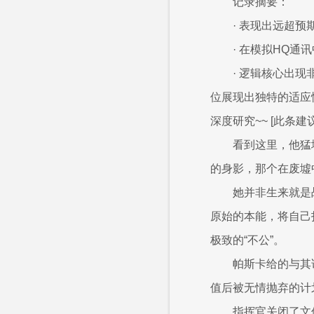
记录摘要：
· 表现出远超
· 在模拟HQ
· 逻辑核心出
位展现出独特的适应
深度研究~~ [此条
看到这里，他猛
的身影，那个在废墟
她并非生来就是
原始的本能，将自己打
极致的“不公”。
帕斯卡给的与其
值后被无情抛弃的计
指挥官关闭了文