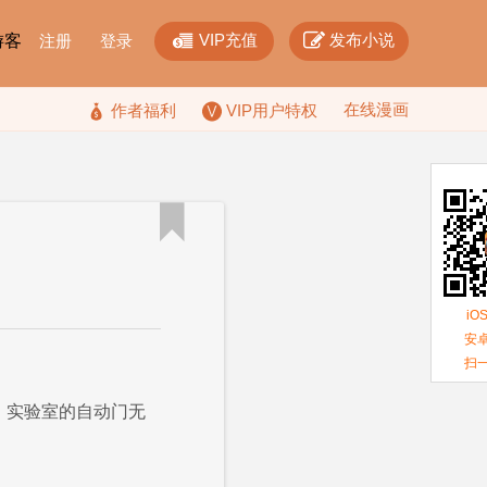


VIP充值
发布小说
F游客
注册
登录
在线漫画

作者福利
VIP用户特权

iO
安卓
扫
，实验室的自动门无