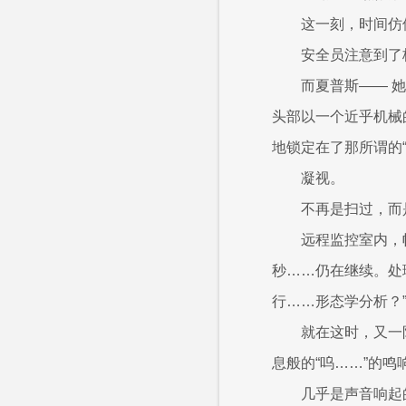
这一刻，时间仿
安全员注意到了
而夏普斯—— 
头部以一个近乎机械
地锁定在了那所谓的
凝视。
不再是扫过，而
远程监控室内，
秒……仍在继续。处
行……形态学分析？
就在这时，又一
息般的“呜……”的鸣
几乎是声音响起