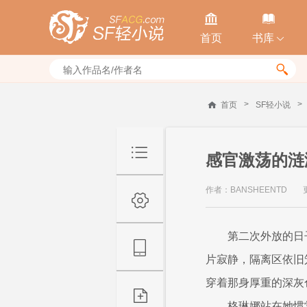


首页
书库


>
>
首页
SF轻小说
感官激荡的涟
作者：BANSHEENTD
第二次外放的日
片寂静，隔离区依旧
穿着那身厚重的深灰
格琳娜站在她惯