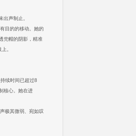
未出声制止。
、有目的的移动。她的
透兜帽的阴影，精准
枝上。
持续时间已超过8
制核心。她在进
一声极其微弱、宛如叹