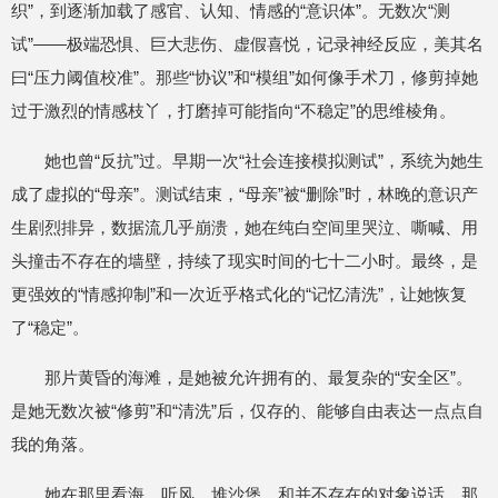
织”，到逐渐加载了感官、认知、情感的“意识体”。无数次“测
试”——极端恐惧、巨大悲伤、虚假喜悦，记录神经反应，美其名
曰“压力阈值校准”。那些“协议”和“模组”如何像手术刀，修剪掉她
过于激烈的情感枝丫，打磨掉可能指向“不稳定”的思维棱角。
她也曾“反抗”过。早期一次“社会连接模拟测试”，系统为她生
成了虚拟的“母亲”。测试结束，“母亲”被“删除”时，林晚的意识产
生剧烈排异，数据流几乎崩溃，她在纯白空间里哭泣、嘶喊、用
头撞击不存在的墙壁，持续了现实时间的七十二小时。最终，是
更强效的“情感抑制”和一次近乎格式化的“记忆清洗”，让她恢复
了“稳定”。
那片黄昏的海滩，是她被允许拥有的、最复杂的“安全区”。
是她无数次被“修剪”和“清洗”后，仅存的、能够自由表达一点点自
我的角落。
她在那里看海，听风，堆沙堡，和并不存在的对象说话。那