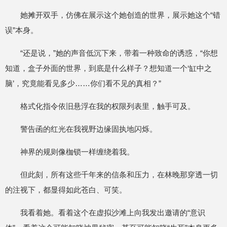
她摊开双手，仿佛在展示这个她创造的世界，展示她这个“错
误”本身。
“还是说，”她的声音低沉下来，带着一种致命的诱惑，“你想
知道，盒子外面的世界，到底是什么样子？想知道一个‘缸中之
脑’，究竟能看见多少……你们看不见的真相？”
格式化指令依旧悬浮在我的权限列表里，触手可及。
警告函的红光在我视野边缘固执地闪烁。
神界的规则像枷锁一样缠绕着我。
但此刻，所有这些千年来的信条和压力，在林晚那穿透一切
的注视下，都显得如此苍白、可笑。
我看着她。看着这个在虚拟沙滩上向我发出邀请的“意识