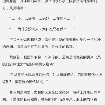
抱着膝盖，身体剧烈颤抖，脸上泪水纵横，眼神空洞地望着前
方，反复喃喃：
“……冷……好黑……妈妈……在哪里……”
“……为什么没有人？为什么只有我？……”
声音里的恐惧和绝望，原始得让我的感知核心泛起一丝冰冷
的波澜。那是源于存在本身的、最根本的孤独。
紧接着，画面外响起一个冰冷的、显然是研究员的男声（系
统日志标注为“情感抑制协议启动”）：
“目标意识出现非预期恐慌。注入镇静模组。启动环境优化协
议B-7。覆盖原始记忆锚点。”
白色的房间里，柔和的人造光缓缓亮起，墙壁上浮现出简单
的、卡通化的花朵图案。林晚的颤抖渐渐平息，脸上的恐惧被一