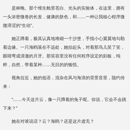
是林晚。那个维生舱里苍白、光头的实验体，在这里，拥有
一头浓密微卷的长发，健康的肤色，和……一种让我核心程序微
微滞涩的“生动”。
她正蹲着，极其认真地堆砌一个沙堡，手指小心翼翼地勾勒
着边缘。一只海鸥落在不远处，她抬起头，对着那鸟儿笑了笑，
眼睛弯成清澈的月牙。那笑容里没有任何程序设定的刻板，纯
粹，自然，带着某种……无目的的愉悦。
视角拉近，她的低语，混杂在风与海浪的背景音里，隐约传
来：
“……今天这片云，像一只蹲着的兔子呢。你说，它会不会跳
下来？”
她在对谁说话？云？海鸥？还是这片虚无？