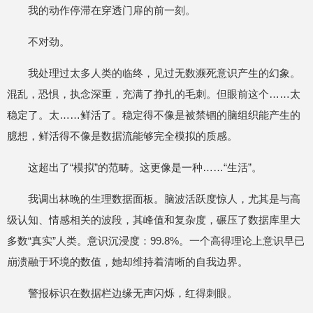
我的动作停滞在穿透门扉的前一刻。
不对劲。
我处理过太多人类的临终，见过无数濒死意识产生的幻象。
混乱，恐惧，执念深重，充满了挣扎的毛刺。但眼前这个……太
稳定了。太……鲜活了。稳定得不像是被禁锢的脑组织能产生的
臆想，鲜活得不像是数据流能够完全模拟的质感。
这超出了“模拟”的范畴。这更像是一种……“生活”。
我调出林晚的生理数据面板。脑波活跃度惊人，尤其是与高
级认知、情感相关的波段，其峰值和复杂度，碾压了数据库里大
多数“真实”人类。意识沉浸度：99.8%。一个高得理论上意识早已
崩溃融于环境的数值，她却维持着清晰的自我边界。
警报标识在数据栏边缘无声闪烁，红得刺眼。