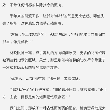
效、不带任何情感的抹除指令的流向。
千年来的引渡工作，让我对“终结”的气息无比敏感。即使失
去了权能，这种感知力似乎还残留着。
“左翼，第三数据扇区！”我猛地喊道，“他们的攻击向量偏向
那里，像是佯攻！”
林晚眼神一凛，双手舞动的方向瞬间改变，更多的防御资源
被调往我指示的区域。果然，那里刚刚构筑起的防御壁垒承受了
一次极其隐蔽却凶狠的试探性攻击。
“你怎么……”她抽空瞥了我一眼，带着惊讶。
“我熟悉‘死亡’的行进方式。”我简短地回答，继续感知，“正上
方！主攻！目标是你的短期记忆缓存区！”
我们之间，形成了一种古怪而脆弱的配合。她负责调动庞大