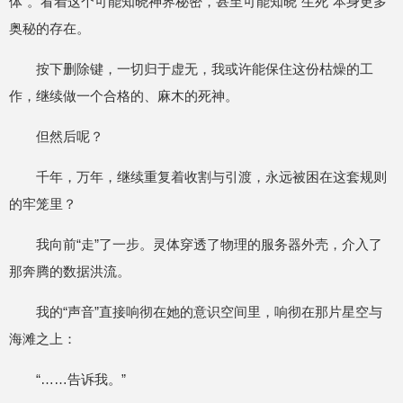
体”。看着这个可能知晓神界秘密，甚至可能知晓“生死”本身更多
奥秘的存在。
按下删除键，一切归于虚无，我或许能保住这份枯燥的工
作，继续做一个合格的、麻木的死神。
但然后呢？
千年，万年，继续重复着收割与引渡，永远被困在这套规则
的牢笼里？
我向前“走”了一步。灵体穿透了物理的服务器外壳，介入了
那奔腾的数据洪流。
我的“声音”直接响彻在她的意识空间里，响彻在那片星空与
海滩之上：
“……告诉我。”