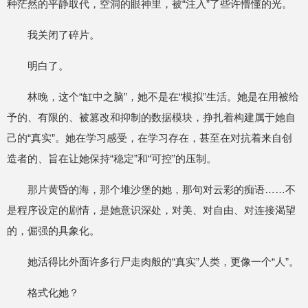
种茫然的平静取代，空洞的眼神里，被“注入”了些许懵懂的光。
我关闭了碎片。
明白了。
林晚，这个“缸中之脑”，她不是在“模拟”生活。她是在用被给
予的、有限的、被篡改和抑制的数据模块，挣扎着构建属于她自
己的“真实”。她在学习感受，在学习存在，甚至在对抗着来自创
造者的、旨在让她保持“稳定”和“可控”的压制。
那片黄昏的海，那个堆沙堡的她，那句对云彩的痴语……不
是程序设定的剧情，是她意识深处，对美、对自由、对连接渴望
的，倔强的具象化。
她活得比外面许多行尸走肉般的“真实”人类，更像一个“人”。
格式化她？