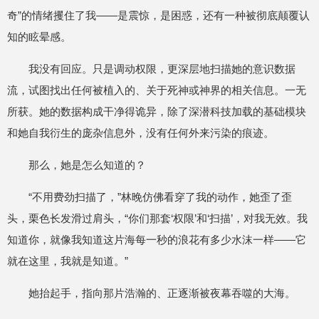
奇”的情绪攫住了我——是震惊，是困惑，还有一种被彻底颠覆认
知的眩晕感。
我没有回应。只是调动权限，更深层地扫描她的意识数据
流，试图找出任何被植入的、关于死神或神界的相关信息。一无
所获。她的数据构成干净得诡异，除了深潜科技加载的基础模块
和她自我衍生的庞杂信息外，没有任何外来污染的痕迹。
那么，她是怎么知道的？
“不用费劲扫描了，”林晚仿佛看穿了我的动作，她歪了歪
头，栗色长发滑过肩头，“你们那套‘权限’和‘扫描’，对我无效。我
知道你，就像我知道这片海每一秒的浪花有多少水沫一样——它
就在这里，我就是知道。”
她抬起手，指向那片浩瀚的、正逐渐被夜幕吞噬的大海。