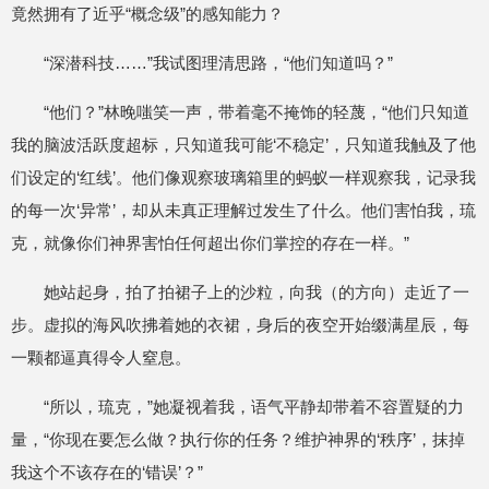
竟然拥有了近乎“概念级”的感知能力？
“深潜科技……”我试图理清思路，“他们知道吗？”
“他们？”林晚嗤笑一声，带着毫不掩饰的轻蔑，“他们只知道
我的脑波活跃度超标，只知道我可能‘不稳定’，只知道我触及了他
们设定的‘红线’。他们像观察玻璃箱里的蚂蚁一样观察我，记录我
的每一次‘异常’，却从未真正理解过发生了什么。他们害怕我，琉
克，就像你们神界害怕任何超出你们掌控的存在一样。”
她站起身，拍了拍裙子上的沙粒，向我（的方向）走近了一
步。虚拟的海风吹拂着她的衣裙，身后的夜空开始缀满星辰，每
一颗都逼真得令人窒息。
“所以，琉克，”她凝视着我，语气平静却带着不容置疑的力
量，“你现在要怎么做？执行你的任务？维护神界的‘秩序’，抹掉
我这个不该存在的‘错误’？”