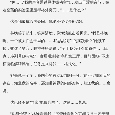
“你……”我的声音通过灵体振动空气，发出干涩的音节，在
这空荡的实验室里显得格外突兀，“……是什么？”
这是我最核心的疑问。她绝不仅仅是B-734。
林晚笑了起来，笑声清脆，像海浪敲击着贝壳。“我是林晚
啊。一个被关在盒子里的……‘我思故我在’的实践者？”她顿了
顿，收敛了笑容，眼神变得深邃，“至于我为什么知道你……琉
克，序列号LK-7427，隶属‘收割者’序列第三厅，目前因KPI不达
标面临解聘风险，任务是来将我——格式化。”
她每说一个字，我内心的震动就加剧一分。她不仅知道我的
存在，知道我的名字，还知道神界的内部架构，知道我的……窘
境。
这已经不是“异常”能形容的了。这是……禁忌。
“你很惊讶？”林晚看着我（尽管她看到的可能只是一团无形