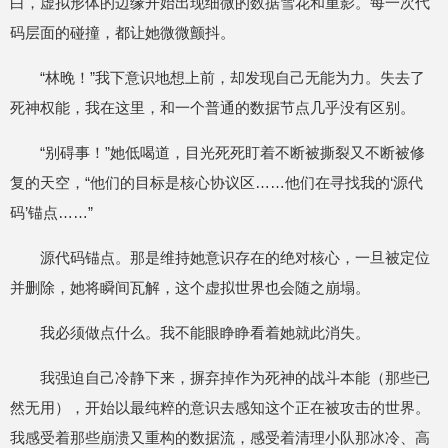
白，虚拟形体的边缘开始出现细微的数据雪花和重影。每一次代
码层面的碰撞，都让她微微颤抖。
“林晚！”我下意识地想上前，却发现自己无能为力。失去了
死神权能，我在这里，和一个普通的数据节点几乎没有区别。
“别碍事！”她低喝道，目光死死盯着不断被撕裂又不断被修
复的天空，“他们的目标是核心协议区……他们在寻找我的‘源代
码’锚点……”
源代码锚点。那是维持她意识存在的绝对核心，一旦被定位
并删除，她将瞬间瓦解，这个虚拟世界也会随之崩塌。
我必须做点什么。我不能眼睁睁看着她就此消失。
我强迫自己冷静下来，摒弃掉作为死神的战斗本能（那些已
然无用），开始以最纯粹的意识去感知这个正在被攻击的世界。
我感受着那些崩溃又重构的数据流，感受着清理小队那冰冷、高