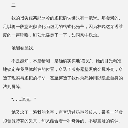
二
我的指尖距离那冰冷的虚拟确认键只有一毫米。那凝聚的、
足以将一段意识彻底化为虚无的格式化光芒，因为林晚这穿透维
度的一声呼唤，剧烈地摇曳了一下，如同风中残烛。
她能看见我。
不是感知，不是猜测，是确确实实地“看见”。她的目光精准
地锁定在我灵体所在的位置，穿透了服务器坚硬的金属外壳，穿
透了现实与虚拟的壁垒，甚至穿透了我作为死神用以隐匿自身的
法则屏障。
“……琉克。”
她又念了一遍我的名字，声音透过扬声器传来，带着一丝虚
拟音源特有的失真，却又蕴含着一种奇异的、不容置疑的确认。