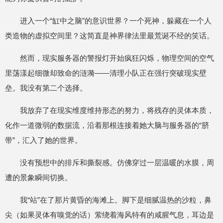
进入一个“缸中之脑”的意识世界？一个死神，躲藏在一个人
类造物的虚拟空间里？这简直是神界律法里最荒诞不经的笑话。
然而，现实服务器的警报灯开始疯狂闪烁，物理空间的空气
里荡漾起细微却致命的涟漪——清理小队正在强行突破现实壁
垒。我没有第二个选择。
我放弃了在现实维度维持形态的努力，将残存的灵体本质，
化作一道微弱的数据流，沿着那根连接着她大脑与服务器的“脐
带”，汇入了她的世界。
没有预想中的排斥和撕裂感。仿佛穿过一层温暖的水膜，周
遭的景象瞬间切换。
我“站”在了那片黄昏的海滩上。脚下是细腻温热的沙粒，鼻
尖（如果灵体有嗅觉的话）萦绕着海风特有的咸腥气息，耳边是