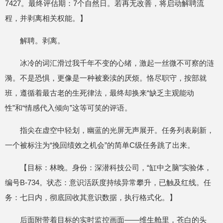
7427。最终评估期：7个自然日。若再无改善，将启动解聘流
程，并剥离相关权能。】
解聘。剥离。
冰冷的词汇滑过我千年不变的心绪，激起一丝微不可察的涟
漪。不是恐惧，更像是一种被亵渎的厌烦。恪尽职守，按部就
班，遵循着最古老的生死律法，最终却换来“缺乏主观能动
性”和“情感代入倾向”这等可笑的评语。
指尖在虚空中轻划，幽蓝的光屏无声展开。任务列表刷新，
一个被标注为“挽回绩效之机会”的简单C级任务跳了出来。
【目标：林晚。身份：深潜科技公司，“缸中之脑”实验体，
编号B-734。状态：意识活跃度持续异常攀升，已触及红线。任
务：七日内，彻底回收其意识数据，执行格式化。】
后面附带着目标的实时监控画面——维生舱里，苍白的头