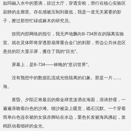
如同融入水中的墨滴，掠过大厅，穿透安检，滑行在核心实验区
寂静的走廊里。存在感被压制到最低，我是一道无关紧要的影
子，擦过那些忙碌或麻木的研究员。
按照内部网络的指引，我无声地飘向B-734所在的隔离实验
室。就在灵体即将穿透那扇厚重合金门的刹那，旁边公共休息区
悬挂的巨大显示屏，攫住了我的“目光”。
屏幕上，是B-734——林晚的“意识世界”。
没有预想中的数据乱流或光怪陆离的幻象。那是一片……
海。
黄昏。夕阳正将最后的熔金肆意泼洒在海面，浪涛舒缓，一
遍遍亲吻着白色的沙滩。细沙被染上暖意，礁石沉默。一个穿着
简单白色连衣裙的女孩赤脚站在水边，栗色长发被海风拂起，发
梢跃动着细碎的金光。