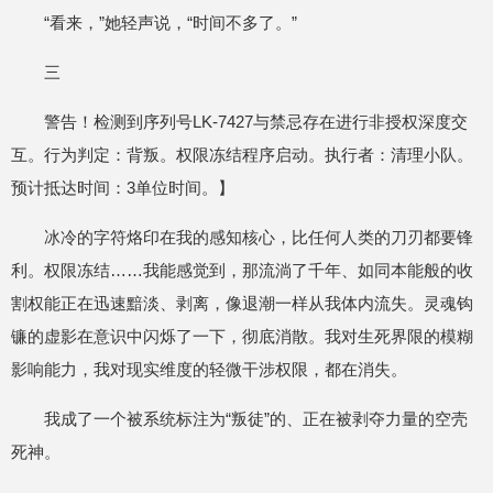
“看来，”她轻声说，“时间不多了。”
三
警告！检测到序列号LK-7427与禁忌存在进行非授权深度交
互。行为判定：背叛。权限冻结程序启动。执行者：清理小队。
预计抵达时间：3单位时间。】
冰冷的字符烙印在我的感知核心，比任何人类的刀刃都要锋
利。权限冻结……我能感觉到，那流淌了千年、如同本能般的收
割权能正在迅速黯淡、剥离，像退潮一样从我体内流失。灵魂钩
镰的虚影在意识中闪烁了一下，彻底消散。我对生死界限的模糊
影响能力，我对现实维度的轻微干涉权限，都在消失。
我成了一个被系统标注为“叛徒”的、正在被剥夺力量的空壳
死神。