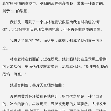
真实得可怕的潮汐声。夕阳的余晖包裹着我，带来一种奇异的、
属于“生”的暖意。
我低头，看到了一个由林晚意识数据为我临时构建的“形
体”，大致保持着我在现实中的轮廓，但不再是非物质的灵体。
我进入了她的牢笼。而这里，此刻，却成了我们唯一的堡
垒。
林晚就站在我面前，近在咫尺。她的眼睛比在显示屏上看到
的更加深邃，里面仿佛旋转着星云，流淌着代码。“欢迎来到我的
战场，琉克。”
她话音刚落，整片天空骤然扭曲！
温暖的黄昏色泽被粗暴地撕开，取而代之的是一种非自然
的、冰冷的惨白。星辰熄灭，云层被无形的力量驱散。大海发出