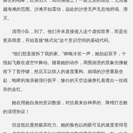
痛苦的咆哮，巨浪滔天，却仿佛撞上了一面无形的墙壁，无法逾
越海滩的范围。沙滩开始震动，远处的沙堡无声无息地坍塌、湮
灭。
清理小队，到了。他们并未直接侵入这个虚拟世界，而是在
更高维度，开始直接“格式化”这个意识空间的基础代码。
“他们想直接拆了我的家。”林晚冷笑一声，她抬起双手，十
指如飞般在虚空中舞动。随着她的动作，周围崩溃的景象仿佛被
按下了暂停键，然后又以惊人的速度重构。崩塌的沙堡重新垒
起，咆哮的海浪被强行抚平，惨白的天空边缘挣扎着透出一丝残
存的金红。
她在用她自身的意识数据，对抗着来自神界的、降维打击般
的清理协议！
但这抵抗显然极其吃力。她的脸色以肉眼可见的速度变得苍