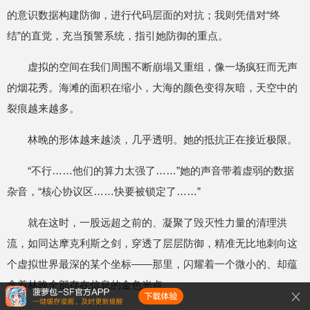
的意识数据构建防御，进行代码层面的对抗；我则凭借对“终
结”的直觉，充当预警系统，指引她防御的重点。
虚拟的空间在我们周围不断崩塌又重组，像一场疯狂而无声
的烟花秀。海滩的面积在缩小，大海的颜色变得灰暗，天空中的
裂痕越来越多。
林晚的形体越来越淡，几乎透明。她的抵抗正在接近极限。
“不行……他们的算力太强了……”她的声音带着虚弱的数据
杂音，“核心协议区……快要被锁定了……”
就在这时，一股远超之前的、凝聚了毁灭性力量的清理洪
流，如同达摩克利斯之剑，穿透了层层防御，精准无比地刺向这
个虚拟世界最深的某个坐标——那里，闪耀着一个微小的、却蕴
含着林晚全部存在信息的金色光点。