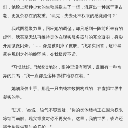
刻，她脸上那种少女的生动感褪去了一些，流露出一种属于更古
老、更复杂存在的凝重。“琉克，失去死神权限的感觉如何？”
我试图凝聚力量，回应她的调侃，却只感到一阵前所未有的
虚弱。我甚至无法再维持灵体在现实服务器前的完全凝实，身影
开始微微闪烁。“……像是被剥掉了皮肤。”我如实回答，这种暴
露在规则之外的脆弱感，令我极度不适。
“习惯就好。”她淡淡地说，眼神里没有嘲讽，反而有一种奇
异的共鸣，“我一直都是这样‘赤裸’地存在着。”
她朝我伸出手。那是一只由纯粹数据构成的、在虚拟世界中
凝实的手。
“进来。”她说，语气不容置疑，“你的灵体结构正在因为权限
冻结而崩解。现实维度对你不再安全。这里，我的世界，或许还
能为你提供暂时的庇护。”