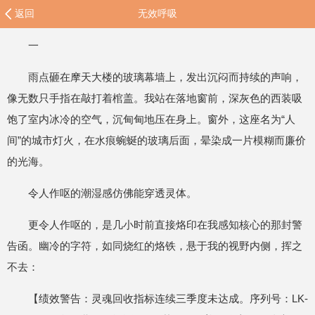
返回
无效呼吸
一
雨点砸在摩天大楼的玻璃幕墙上，发出沉闷而持续的声响，
像无数只手指在敲打着棺盖。我站在落地窗前，深灰色的西装吸
饱了室内冰冷的空气，沉甸甸地压在身上。窗外，这座名为“人
间”的城市灯火，在水痕蜿蜒的玻璃后面，晕染成一片模糊而廉价
的光海。
令人作呕的潮湿感仿佛能穿透灵体。
更令人作呕的，是几小时前直接烙印在我感知核心的那封警
告函。幽冷的字符，如同烧红的烙铁，悬于我的视野内侧，挥之
不去：
【绩效警告：灵魂回收指标连续三季度未达成。序列号：LK-