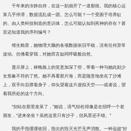
千年来的冷静自持，在这一刻崩开了一道裂痕。我的核心运
算几乎停滞，数据流乱成一团。怎么可能？一个受困于培养缸
的、由人类科技制造的意识体，怎么可能认知到死神的存在？甚
至还知道我的序列编号？
维生舱里，她物理大脑的各项数据依旧平稳，没有任何异常
波动。仿佛看穿我，对她而言如同呼吸般自然。
显示屏上，林晚脸上的笑意加深了些，带着一种与她此刻少
女形象不符的了然。她不再看那片海，而是随意地坐在了沙滩
上，双手向后撑着身子，仰头望着这片虚拟天空——或者说，望
着我所处的这个方向。
“别站在那里发呆了，”她说，语气轻松得像是在招呼一个老
朋友，“进来坐坐？虽然这里只有沙子，但风景还不错。”
我的手指缓缓收回，指尖的毁灭光芒无声消散。一种远超“好