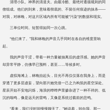
清理小队。神界的清道夫。由最冷酷、最绝对遵循规则的同
僚组成。他们的到来，意味着彻底的、不留任何痕迹的抹杀——
对我，对林晚，对这片区域内所有可能被“污染”的数据和现实。
三单位时间。短暂得如同一次心跳。
“他们来了。”我和林晚的声音几乎同时在各自的维度里响
起。
我的声音干涩，带着一种力量被抽离后的虚浮感。她的声音
却异常平静，仿佛早已预料，甚至……等候多时。
虚拟海滩上，林晚抬起头，目光不再仅仅落在我身上，而是
穿透了更多层虚妄，望向那片她凭借一己之力构筑的星空深处。
星辰开始不安地闪烁，海浪的哗哗声里掺杂进了一种不祥的、低
沉的嗡鸣，像是远天的雷鸣，又像是系统过载前的悲鸣。
“看来，我们没时间慢慢聊天了。”她说着，转向我。那一