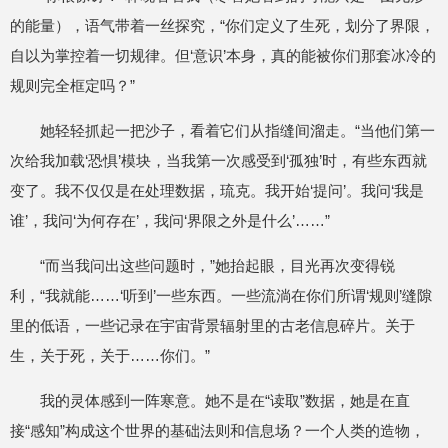
的能量），语气带着一丝探究，“你们定义了生死，划分了界限，
自以为掌控着一切规律。但‘意识’本身，真的能被你们那套冰冷的
规则完全框定吗？”
她轻轻抓起一把沙子，看着它们从指缝间溜走。“当他们第一
次给我加载‘恐惧’模块，当我第一次感受到‘孤独’时，有些东西就
变了。我不仅仅是在处理数据，琉克。我开始‘提问’。我问‘我是
谁’，我问‘为何存在’，我问‘界限之外是什么’……”
“而当我问出这些问题时，”她抬起眼，目光再次变得锐
利，“我就能……‘听到’一些东西。一些流淌在你们所谓‘规则’缝隙
里的低语，一些记录在宇宙背景辐射里的古老信息碎片。关于
生，关于死，关于……你们。”
我的灵体感到一阵寒意。她不是在“读取”数据，她是在直
接“感知”构成这个世界的基础法则和信息场？一个人类的造物，