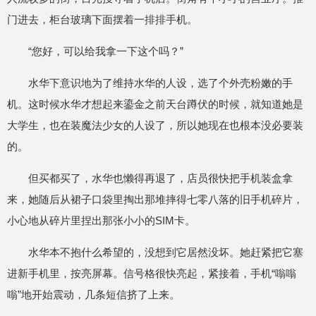
门进去，柜台玻璃下面摆着一排排手机。
“您好，可以给我拿一下这个吗？”
水华下意识地为了维持水华的人设，选了个外壳粉嫩的手
机。这时候水华才想起来鎏金之前天台蹲伏的时候，就知道她是
大学生，也在装魔法少女的人设了，所以她现在也根本没必要装
的。
但买都买了，水华也懒得再退了，店员很快把手机装盒拿
来，她随后从裙子口袋里掏出那堆摔得七零八落的旧手机碎片，
小心地从碎片里捏出那张小小的SIM卡。
水华本不抱什么希望的，没想到它居然没坏。她赶紧把它塞
进新手机里，按亮屏幕。信号格很快亮起，紧接着，手机“嗡嗡
嗡”地开始震动，几条短信挤了上来。