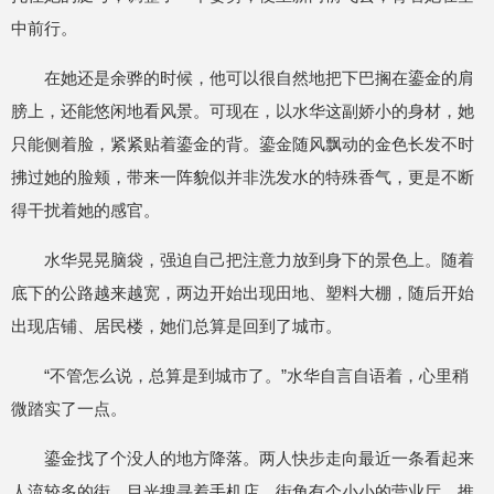
中前行。
在她还是余骅的时候，他可以很自然地把下巴搁在鎏金的肩
膀上，还能悠闲地看风景。可现在，以水华这副娇小的身材，她
只能侧着脸，紧紧贴着鎏金的背。鎏金随风飘动的金色长发不时
拂过她的脸颊，带来一阵貌似并非洗发水的特殊香气，更是不断
得干扰着她的感官。
水华晃晃脑袋，强迫自己把注意力放到身下的景色上。随着
底下的公路越来越宽，两边开始出现田地、塑料大棚，随后开始
出现店铺、居民楼，她们总算是回到了城市。
“不管怎么说，总算是到城市了。”水华自言自语着，心里稍
微踏实了一点。
鎏金找了个没人的地方降落。两人快步走向最近一条看起来
人流较多的街，目光搜寻着手机店。街角有个小小的营业厅。推