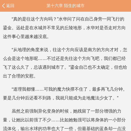
返回
第十六章 陌生的城市
“真的是往这个方向吗？”水华问了问在自己身旁一同飞行的
鎏金。远处是在水城并不常见的丘陵地形，水华对是否走对方向
这件事心里越来越没底。
“从地理的角度来说，往这个方向应该是南方的方向才对，怎
么会是这个地形呢……不过还是先往这个方向飞吧，我们都已经
飞了这么久了，总该遇到城市了。”鎏金自己也不太确定，但也给
出了合理的安慰。
“道理我都懂……可我的魔力快撑不住了，最多再飞几分钟。
要是几分钟后还看不到路，我就只能成为走地魔法少女了。”
虽然之前强制异化变身的时候，她残留了一部分增强的力
量，让她比以前强了不少……比如她勉强可以将身体的一小部分
流体化，输出水球的功率也大了一些，但最基础的蓝条却一点没