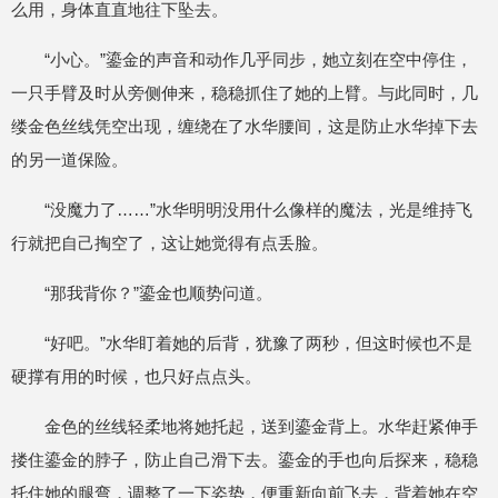
么用，身体直直地往下坠去。
“小心。”鎏金的声音和动作几乎同步，她立刻在空中停住，
一只手臂及时从旁侧伸来，稳稳抓住了她的上臂。与此同时，几
缕金色丝线凭空出现，缠绕在了水华腰间，这是防止水华掉下去
的另一道保险。
“没魔力了……”水华明明没用什么像样的魔法，光是维持飞
行就把自己掏空了，这让她觉得有点丢脸。
“那我背你？”鎏金也顺势问道。
“好吧。”水华盯着她的后背，犹豫了两秒，但这时候也不是
硬撑有用的时候，也只好点点头。
金色的丝线轻柔地将她托起，送到鎏金背上。水华赶紧伸手
搂住鎏金的脖子，防止自己滑下去。鎏金的手也向后探来，稳稳
托住她的腿弯，调整了一下姿势，便重新向前飞去，背着她在空