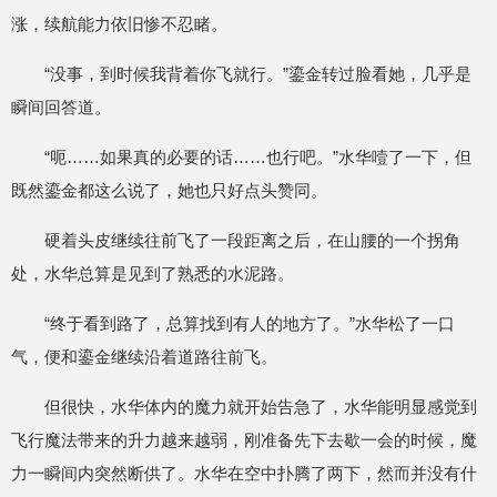
涨，续航能力依旧惨不忍睹。
“没事，到时候我背着你飞就行。”鎏金转过脸看她，几乎是
瞬间回答道。
“呃……如果真的必要的话……也行吧。”水华噎了一下，但
既然鎏金都这么说了，她也只好点头赞同。
硬着头皮继续往前飞了一段距离之后，在山腰的一个拐角
处，水华总算是见到了熟悉的水泥路。
“终于看到路了，总算找到有人的地方了。”水华松了一口
气，便和鎏金继续沿着道路往前飞。
但很快，水华体内的魔力就开始告急了，水华能明显感觉到
飞行魔法带来的升力越来越弱，刚准备先下去歇一会的时候，魔
力一瞬间内突然断供了。水华在空中扑腾了两下，然而并没有什