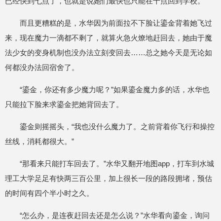
已经快到七点了，也就是说她们最快也只能在十点回到学校。
而且更糟糕的是，水华因为前面拉不下脸让鎏金背着她飞过
来，现在魔力一滴都不剩了，就算火急火燎地赶回去，她由于魔
法少女的变身机制也没办法立刻变回去……总之她今天是无论如
何都没办法回宿舍了。
“鎏金，你还有多少魔力呢？”如果鎏金魔力多的话，水华也
只能拉下脸来求鎏金把她背回去了。
鎏金则摇摇头，“我也没什么魔力了。之前背着你飞行和操控
丝线，消耗都很大。”
“那看来只能打车回去了。”水华又翻开地图app，打车到水城
理工大学足足有快两三百公里，加上很长一段的路段拥堵，预估
的时间有四个半小时之久。
“怎么办，是连夜赶回去还是怎么说？”水华看向鎏金，询问