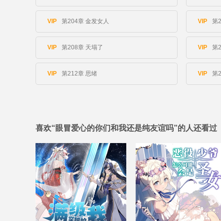
VIP
第204章 金发女人
VIP
第
VIP
第208章 天塌了
VIP
第2
VIP
第212章 思绪
VIP
第
喜欢“眼冒爱心的你们和我还是纯友谊吗”的人还看过