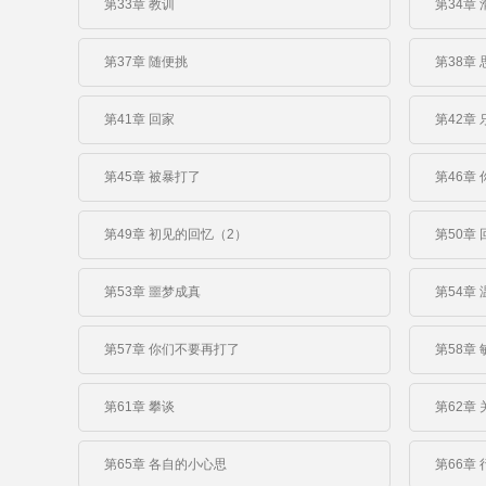
第33章 教训
第34章 
第37章 随便挑
第38章 
第41章 回家
第42章
第45章 被暴打了
第46章
第49章 初见的回忆（2）
第50章 
第53章 噩梦成真
第54章 
第57章 你们不要再打了
第58章 
第61章 攀谈
第62章 
第65章 各自的小心思
第66章 