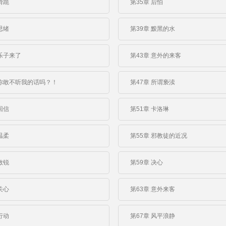
滑跪
第35章 后怕
思绪
第39章 黢黑的水
 乐子来了
第43章 意外的来客
 你敢不听我的话吗？！
第47章 所谓亵渎
回信
第51章 卡洛琳
温柔
第55章 邪教徒的近况
敏锐
第59章 决心
关心
第63章 意外来客
行动
第67章 风平浪静