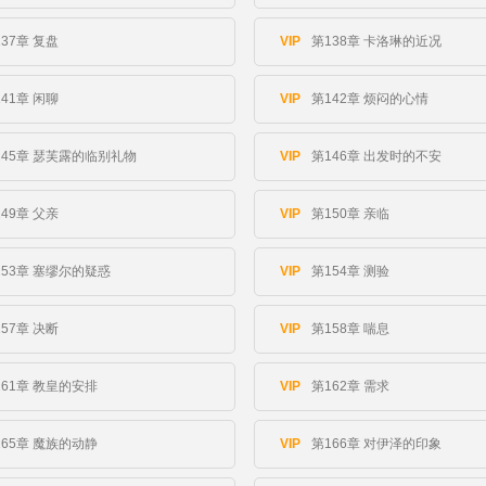
37章 复盘
VIP
第138章 卡洛琳的近况
41章 闲聊
VIP
第142章 烦闷的心情
145章 瑟芙露的临别礼物
VIP
第146章 出发时的不安
49章 父亲
VIP
第150章 亲临
153章 塞缪尔的疑惑
VIP
第154章 测验
57章 决断
VIP
第158章 喘息
161章 教皇的安排
VIP
第162章 需求
165章 魔族的动静
VIP
第166章 对伊泽的印象