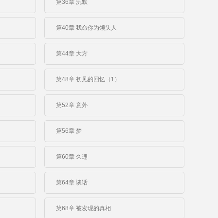
第36章 沉默
第40章 我命你为领头人
第44章 大方
第48章 初见的回忆（1）
第52章 意外
第56章 梦
第60章 久违
第64章 谈话
第68章 被发现的真相