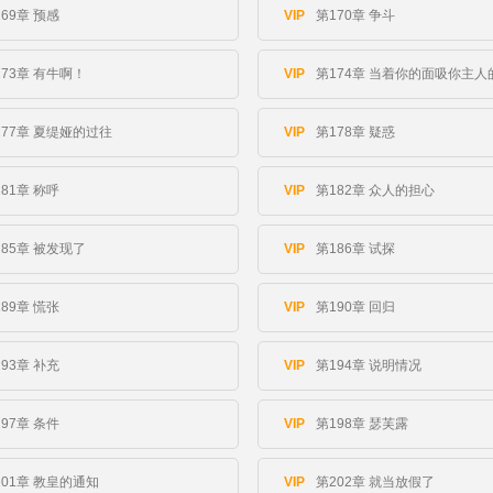
69章 预感
VIP
第170章 争斗
173章 有牛啊！
VIP
第174章 当着你的面吸你主人
177章 夏缇娅的过往
VIP
第178章 疑惑
81章 称呼
VIP
第182章 众人的担心
185章 被发现了
VIP
第186章 试探
89章 慌张
VIP
第190章 回归
93章 补充
VIP
第194章 说明情况
97章 条件
VIP
第198章 瑟芙露
201章 教皇的通知
VIP
第202章 就当放假了