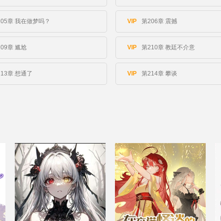
205章 我在做梦吗？
VIP
第206章 震撼
09章 尴尬
VIP
第210章 教廷不介意
213章 想通了
VIP
第214章 攀谈