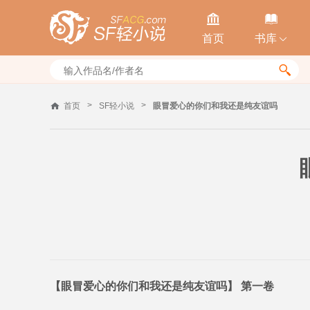


首页
书库


>
>
首页
SF轻小说
眼冒爱心的你们和我还是纯友谊吗
【眼冒爱心的你们和我还是纯友谊吗】 第一卷