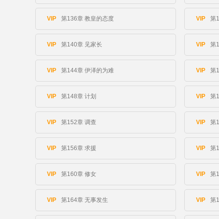
VIP
第136章 教皇的态度
VIP
第1
VIP
第140章 见家长
VIP
第1
VIP
第144章 伊泽的为难
VIP
第
VIP
第148章 计划
VIP
第1
VIP
第152章 调查
VIP
第
VIP
第156章 求援
VIP
第1
VIP
第160章 修女
VIP
第
VIP
第164章 无事发生
VIP
第