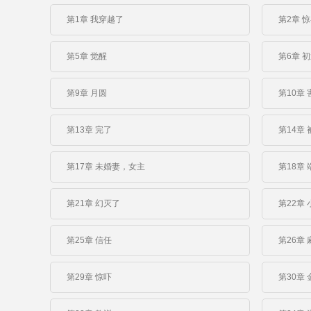
第1章 我穿越了
第2章 
第5章 觉醒
第6章 
第9章 月圆
第10章
第13章 完了
第14章
第17章 未婚妻，女主
第18章 
第21章 幻灭了
第22章
第25章 信任
第26章 
第29章 惊吓
第30章